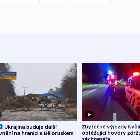
Zbytečné výjezdy kvůli
Ukrajina buduje další
O
obtěžující hovory zdržu
nění na hranici s Běloruskem
záchranáře