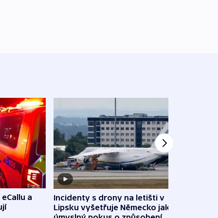
 eCallu a
Incidenty s drony na letišti v
Klima
jí
Lipsku vyšetřuje Německo jako
podn
úmyslný pokus o způsobení
i sví