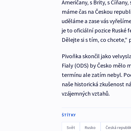
Američany, s Brity, s Číňany,
máme čas na Českou republiku
uděláme a zase vás vyřešíme.
je to oficiální pozice Ruské 
Dělejte si s tím, co chcete,“
Pivoňka skončil jako velvys
Fialy (ODS) by Česko mělo m
termínu ale zatím nebyl. Pod
naše historická zkušenost n
vzájemných vztahů.
ŠTÍTKY
Svět
Rusko
Česká republi