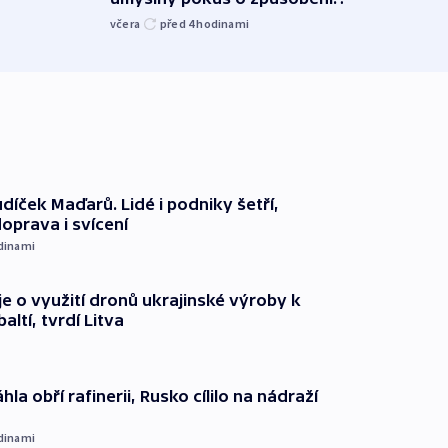
exploze
včera
před 4
hodinami
včera
díček Maďarů. Lidé i podniky šetří,
oprava i svícení
dinami
e o využití dronů ukrajinské výroby k
ltí, tvrdí Litva
hla obří rafinerii, Rusko cílilo na nádraží
dinami