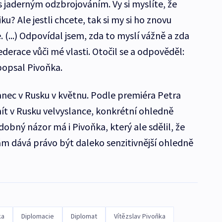
 s jaderným odzbrojováním. Vy si myslíte, že
? Ale jestli chcete, tak si my si ho znovu
 (...) Odpovídal jsem, zda to myslí vážně a zda
federace vůči mé vlasti. Otočil se a odpověděl:
 popsal Pivoňka.
lanec v Rusku v květnu. Podle premiéra Petra
ít v Rusku velvyslance, konkrétní ohledně
obný názor má i Pivoňka, který ale sdělil, že
ám dává právo být daleko senzitivnější ohledně
ka
Diplomacie
Diplomat
Vítězslav Pivoňka