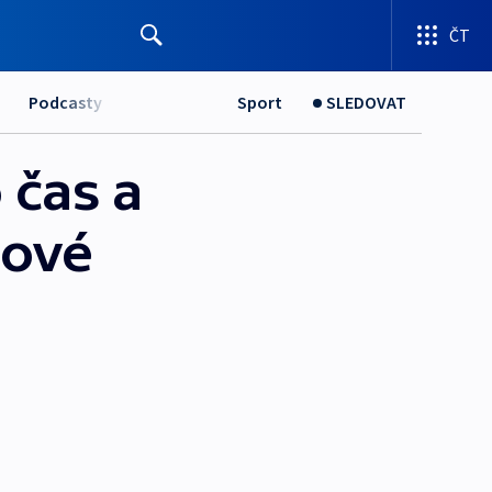
ČT
Podcasty
Sport
SLEDOVAT
 čas a
sové