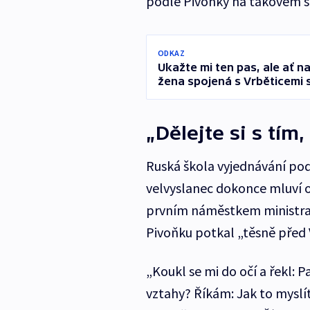
podle Pivoňky na takovém s
ODKAZ
Ukažte mi ten pas, ale ať 
žena spojená s Vrběticemi 
„Dělejte si s tím
Ruská škola vyjednávání pod
velvyslanec dokonce mluví o 
prvním náměstkem ministra 
Pivoňku potkal „těsně před 
„Koukl se mi do očí a řekl: 
vztahy? Říkám: Jak to myslít