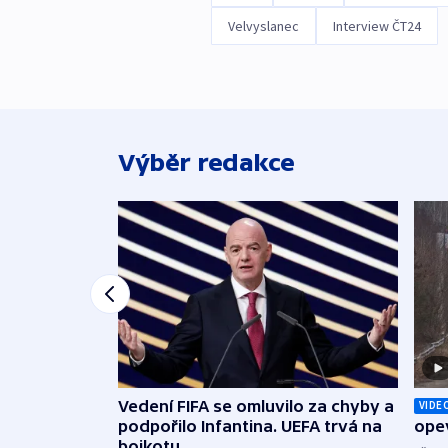
Velvyslanec
Interview ČT24
Výběr redakce
Vedení FIFA se omluvilo za chyby a
VIDE
podpořilo Infantina. UEFA trvá na
opev
bojkotu