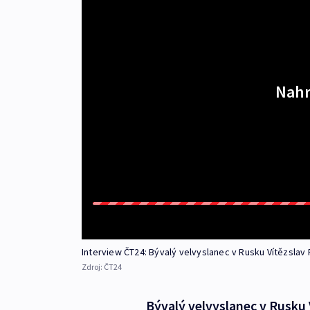
Nahr
Interview ČT24: Bývalý velvyslanec v Rusku Vítězslav
Zdroj:
ČT24
Bývalý velvyslanec v Rusku