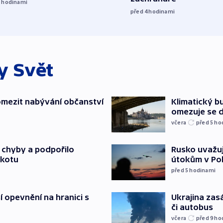
3
hodinami
před 4
hodinami
ky
Svět
mezit nabývání občanství
Klimatický bu
omezuje se d
včera
před 5
ho
a chyby a podpořilo
Rusko uvažuj
jkotu
útokům v Poba
před 5
hodinami
í opevnění na hranici s
Ukrajina zasá
či autobus
včera
před 9
ho