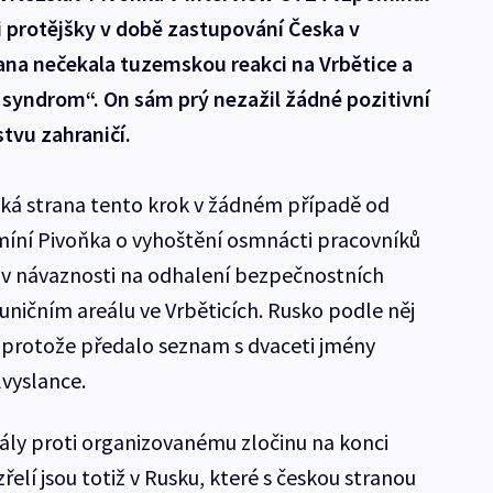
i protějšky v době zastupování Česka v
ana nečekala tuzemskou reakci na Vrbětice a
 syndrom“. On sám prý nezažil žádné pozitivní
tvu zahraničí.
ká strana tento krok v žádném případě od
míní Pivoňka o vyhoštění osmnácti pracovníků
 v návaznosti na odhalení bezpečnostních
ničním areálu ve Vrběticích. Rusko podle něj
 protože předalo seznam s dvaceti jmény
vyslance.
rály proti organizovanému zločinu na konci
řelí jsou totiž v Rusku, které s českou stranou