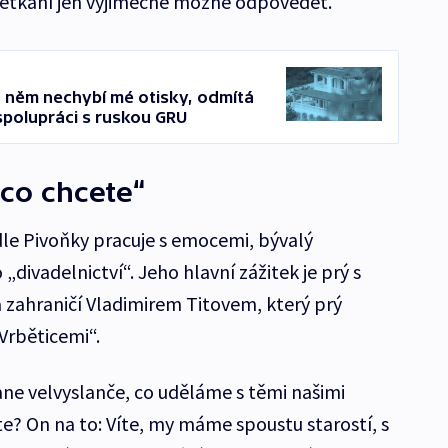
etkání jen výjimečně možné odpovědět.
na něm nechybí mé otisky, odmítá
spolupráci s ruskou GRU
, co chcete“
le Pivoňky pracuje s emocemi, bývalý
„divadelnictví“. Jeho hlavní zážitek je prý s
zahraničí Vladimirem Titovem, který prý
Vrběticemi“.
Pane velvyslanče, co uděláme s těmi našimi
e? On na to: Víte, my máme spoustu starostí, s