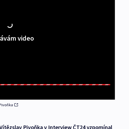
ávám video
 Pivoňka
 Vítězslav Pivoňka v Interview ČT24 vzpomínal