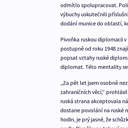
odmítlo spolupracovat. Poli
výbuchy uskutečnili příslušn
dodání munice do oblastí, k
Pivoňka ruskou diplomacii v
postupně od roku 1948 znají „
popsat vztahy ruské diploma
diplomat. Této mentality se
„Za pět let jsem osobně neza
zahraničních věcí,“ prohlásil
ruská strana akceptovala ná
dostane povolání na ruské 
hodin, je prý jasné, že schů