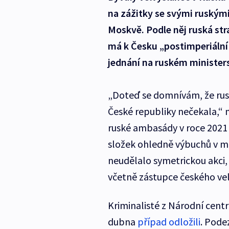
na zážitky se svými ruským
Moskvě. Podle něj ruská str
má k Česku „postimperiální
jednání na ruském ministers
„Doteď se domnívám, že rus
České republiky nečekala,“ 
ruské ambasády v roce 2021
složek ohledně výbuchů v mu
neudělalo symetrickou akci,
včetně zástupce českého vel
Kriminalisté z Národní cent
dubna
případ odložili
. Podez