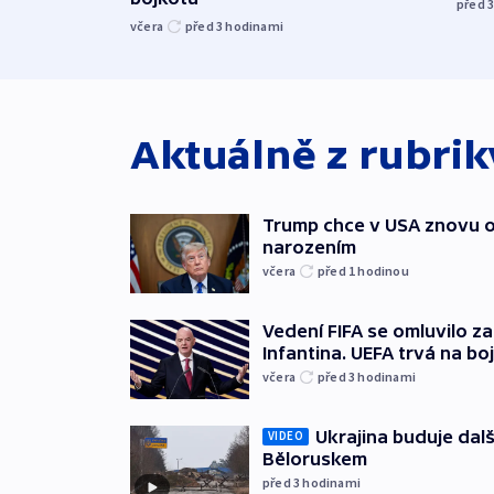
před 
včera
před 3
hodinami
Aktuálně z rubri
Trump chce v USA znovu o
narozením
včera
před 1
hodinou
Vedení FIFA se omluvilo z
Infantina. UEFA trvá na bo
včera
před 3
hodinami
Ukrajina buduje dalš
VIDEO
Běloruskem
před 3
hodinami