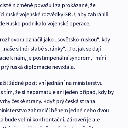
cisté nicméně považují za prokázané, že
íci ruské vojenské rozvědky GRU, aby zabránili
de Rusko podnikalo vojenské operace.
 rozhovoru označil jako „sovětsko-ruskou“, kdy
naše silné i slabé stránky“. „To, jak se dají
cie k nám, je postimperiální syndrom,“ míní
 prý ruská diplomacie nevzdala.
žil žádné pozitivní jednání na ministerstvu
 s tím, že si nepamatuje ani jeden případ, kdy by
vrhy české strany. Když prý česká strana
ministerstvo zahraničí během jedné nebo dvou
zka bude velmi konfrontační. Zároveň je ale