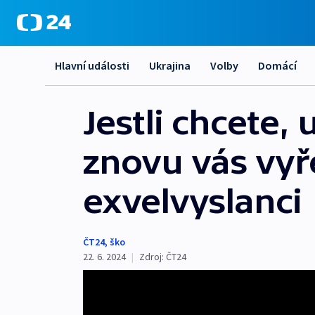
Hlavní události
Ukrajina
Volby
Domácí
Jestli chcete,
znovu vás vyř
exvelvyslanci
ČT24
,
ško
22. 6. 2024
|
Zdroj:
ČT24