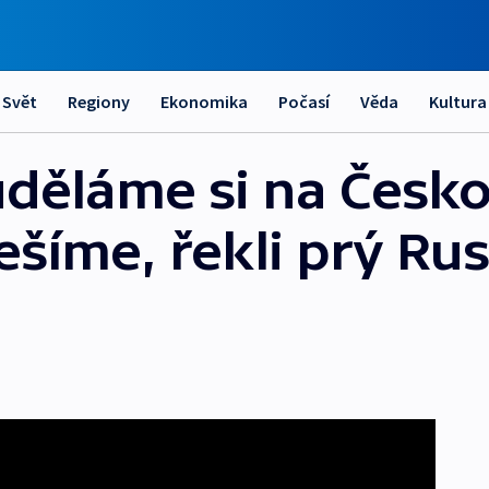
Svět
Regiony
Ekonomika
Počasí
Věda
Kultura
 uděláme si na Česko
ešíme, řekli prý Ru