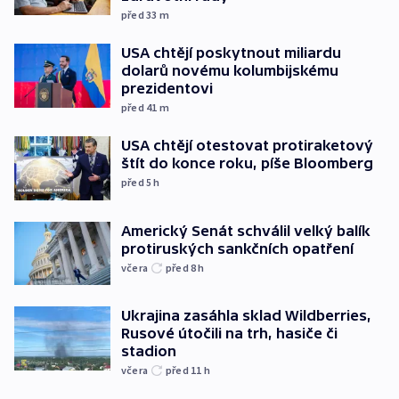
před 33
m
USA chtějí poskytnout miliardu
dolarů novému kolumbijskému
prezidentovi
před 41
m
USA chtějí otestovat protiraketový
štít do konce roku, píše Bloomberg
před 5
h
Americký Senát schválil velký balík
protiruských sankčních opatření
včera
před 8
h
Ukrajina zasáhla sklad Wildberries,
Rusové útočili na trh, hasiče či
stadion
včera
před 11
h