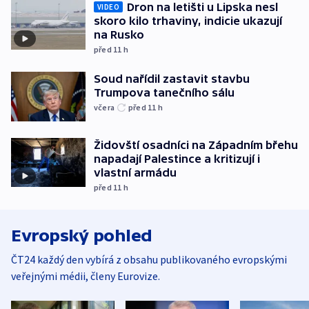
Dron na letišti u Lipska nesl
VIDEO
skoro kilo trhaviny, indicie ukazují
na Rusko
před 11
h
Soud nařídil zastavit stavbu
Trumpova tanečního sálu
včera
před 11
h
Židovští osadníci na Západním břehu
napadají Palestince a kritizují i
vlastní armádu
před 11
h
Evropský pohled
ČT24 každý den vybírá z obsahu publikovaného evropskými
veřejnými médii, členy Eurovize.