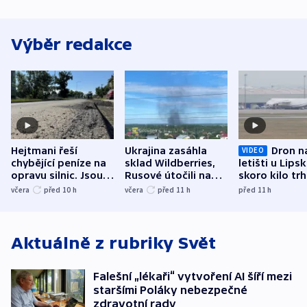
Výběr redakce
Hejtmani řeší
Ukrajina zasáhla
Dron n
VIDEO
chybějící peníze na
sklad Wildberries,
letišti u Lips
opravu silnic. Jsou
Rusové útočili na
skoro kilo trh
nenárokové, namítá
trh, hasiče či
indicie ukazuj
včera
před 10
h
včera
před 11
h
před 11
h
ministerstvo
stadion
Rusko
Aktuálně z rubriky
Svět
Falešní „lékaři“ vytvoření AI šíří mezi
staršími Poláky nebezpečné
zdravotní rady