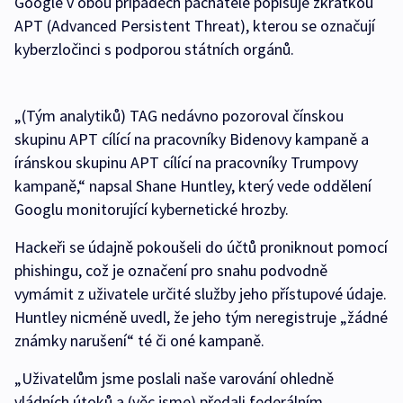
Google v obou případech pachatele popisuje zkratkou
APT (Advanced Persistent Threat), kterou se označují
kyberzločinci s podporou státních orgánů.
„(Tým analytiků) TAG nedávno pozoroval čínskou
skupinu APT cílící na pracovníky Bidenovy kampaně a
íránskou skupinu APT cílící na pracovníky Trumpovy
kampaně,“ napsal Shane Huntley, který vede oddělení
Googlu monitorující kybernetické hrozby.
Hackeři se údajně pokoušeli do účtů proniknout pomocí
phishingu, což je označení pro snahu podvodně
vymámit z uživatele určité služby jeho přístupové údaje.
Huntley nicméně uvedl, že jeho tým neregistruje „žádné
známky narušení“ té či oné kampaně.
„Uživatelům jsme poslali naše varování ohledně
vládních útoků a (věc jsme) předali federálním