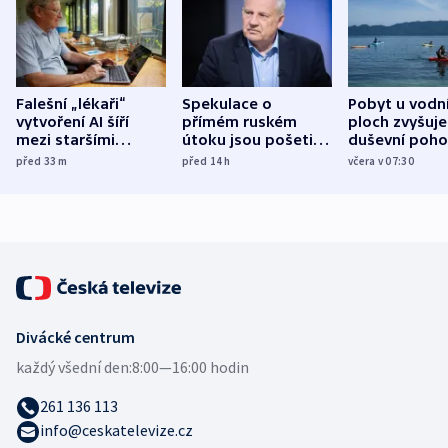
Falešní „lékaři“
Spekulace o
Pobyt u vodn
vytvoření AI šíří
přímém ruském
ploch zvyšuje
mezi staršími
útoku jsou pošetilé,
duševní poho
Poláky nebezpečné
míní estonský
ukázala
před 33
m
před 14
h
včera v 07:30
zdravotní rady
bezpečnostní
mezinárodní 
expert
Divácké centrum
každý všední den:
8:00—16:00 hodin
261 136 113
info@ceskatelevize.cz