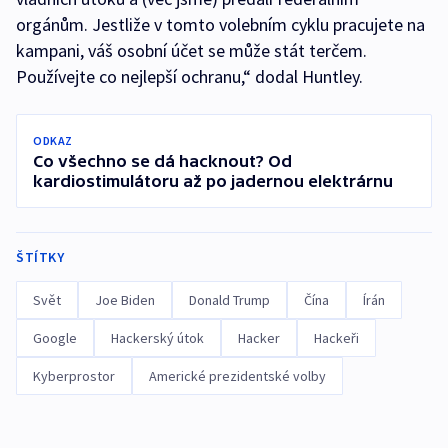
orgánům. Jestliže v tomto volebním cyklu pracujete na
kampani, váš osobní účet se může stát terčem.
Používejte co nejlepší ochranu,“ dodal Huntley.
ODKAZ
Co všechno se dá hacknout? Od
kardiostimulátoru až po jadernou elektrárnu
ŠTÍTKY
Svět
Joe Biden
Donald Trump
Čína
Írán
Google
Hackerský útok
Hacker
Hackeři
Kyberprostor
Americké prezidentské volby