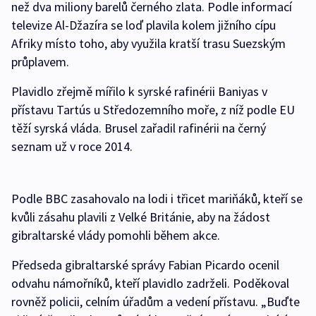
než dva miliony barelů černého zlata. Podle informací
televize Al-Džazíra se loď plavila kolem jižního cípu
Afriky místo toho, aby využila kratší trasu Suezským
průplavem.
Plavidlo zřejmě mířilo k syrské rafinérii Baniyas v
přístavu Tartús u Středozemního moře, z níž podle EU
těží syrská vláda. Brusel zařadil rafinérii na černý
seznam už v roce 2014.
Podle BBC zasahovalo na lodi i třicet mariňáků, kteří se
kvůli zásahu plavili z Velké Británie, aby na žádost
gibraltarské vlády pomohli během akce.
Předseda gibraltarské správy Fabian Picardo ocenil
odvahu námořníků, kteří plavidlo zadrželi. Poděkoval
rovněž policii, celním úřadům a vedení přístavu. „Buďte