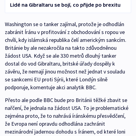
Lidé na Gibraltaru se bojí, co přijde po brexitu
Washington se o tanker zajímal, protože je odhodlán
zabránit Íránu v profitování z obchodování s ropou ve
chvíli, kdy islámská republika čelí americkým sankcím.
Británie by ale nezakročila na takto zdůvodněnou
žádost USA. Když se ale 330 metrů dlouhý tanker
dostal do vod Gibraltaru, britské úřady dospěly k
závěru, že nemají jinou možnost než jednat v souladu
se sankcemi EU proti Sýrii, které Londýn silně
podporuje, komentuje akci analytik BBC.
Přesto ale podle BBC bude pro Británii těžké zbavit se
nařčení, že jednala na žádost USA. To je problematické
zejména proto, že to nahrává íránskému přesvědčení,
že Evropa není opravdu odhodlána zachránit
mezinárodní jadernou dohodu s Íránem, od které loni