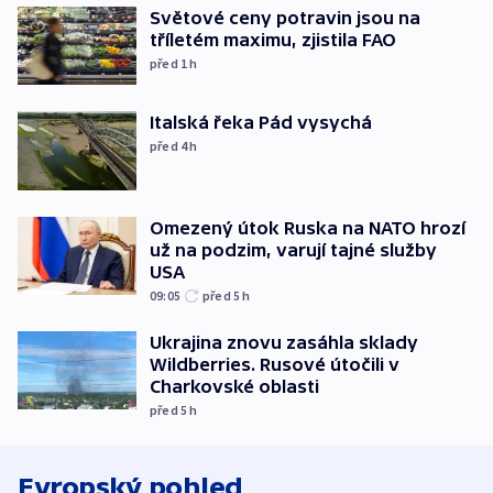
Světové ceny potravin jsou na
tříletém maximu, zjistila FAO
před 1
h
Italská řeka Pád vysychá
před 4
h
Omezený útok Ruska na NATO hrozí
už na podzim, varují tajné služby
USA
09:05
před 5
h
Ukrajina znovu zasáhla sklady
Wildberries. Rusové útočili v
Charkovské oblasti
před 5
h
Evropský pohled