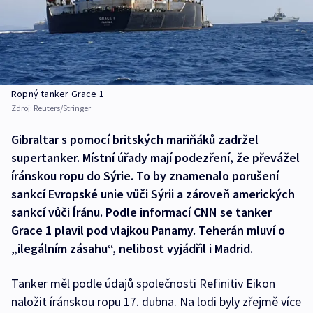
Ropný tanker Grace 1
Zdroj:
Reuters/Stringer
Gibraltar s pomocí britských mariňáků zadržel
supertanker. Místní úřady mají podezření, že převážel
íránskou ropu do Sýrie. To by znamenalo porušení
sankcí Evropské unie vůči Sýrii a zároveň amerických
sankcí vůči Íránu. Podle informací CNN se tanker
Grace 1 plavil pod vlajkou Panamy. Teherán mluví o
„ilegálním zásahu“, nelibost vyjádřil i Madrid.
Tanker měl podle údajů společnosti Refinitiv Eikon
naložit íránskou ropu 17. dubna. Na lodi byly zřejmě více