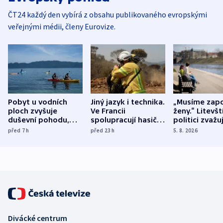
ČT24 každý den vybírá z obsahu publikovaného evropskými
veřejnými médii, členy Eurovize.
Pobyt u vodních
Jiný jazyk i technika.
„Musíme zapo
ploch zvyšuje
Ve Francii
ženy.“ Litevšt
duševní pohodu,
spolupracují hasiči z
politici zvažuj
ukázala
různých zemí
dohodu o
před 7
h
před 23
h
5. 8. 2026
mezinárodní studie
demografii
Divácké centrum