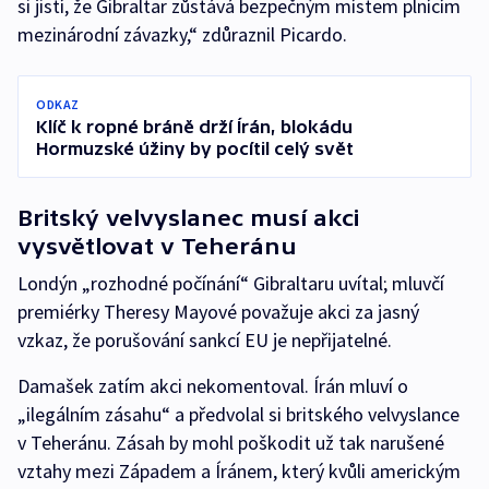
si jistí, že Gibraltar zůstává bezpečným místem plnícím
mezinárodní závazky,“ zdůraznil Picardo.
ODKAZ
Klíč k ropné bráně drží Írán, blokádu
Hormuzské úžiny by pocítil celý svět
Britský velvyslanec musí akci
vysvětlovat v Teheránu
Londýn „rozhodné počínání“ Gibraltaru uvítal; mluvčí
premiérky Theresy Mayové považuje akci za jasný
vzkaz, že porušování sankcí EU je nepřijatelné.
Damašek zatím akci nekomentoval. Írán mluví o
„ilegálním zásahu“ a předvolal si britského velvyslance
v Teheránu. Zásah by mohl poškodit už tak narušené
vztahy mezi Západem a Íránem, který kvůli americkým