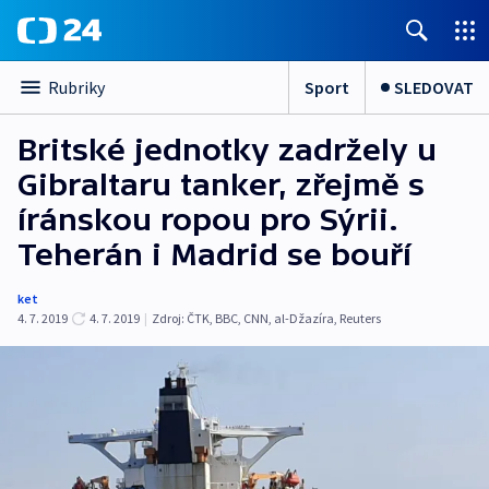
Sport
SLEDOVAT
Rubriky
Britské jednotky zadržely u
Gibraltaru tanker, zřejmě s
íránskou ropou pro Sýrii.
Teherán i Madrid se bouří
ket
4. 7. 2019
4. 7. 2019
|
Zdroj:
ČTK
,
BBC
,
CNN
,
al-Džazíra
,
Reuters