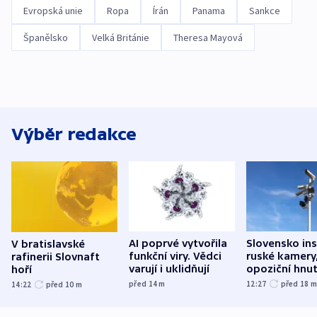
Evropská unie
Ropa
Írán
Panama
Sankce
Španělsko
Velká Británie
Theresa Mayová
Výběr redakce
AI poprvé vytvořila
Slovensko ins
V bratislavské
funkční viry. Vědci
ruské kamery,
rafinerii Slovnaft
varují i uklidňují
opoziční hnut
hoří
před 14
m
12:27
před 18
14:22
před 10
m