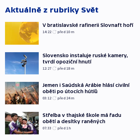
Aktuálně z rubriky
Svět
V bratislavské rafinerii Slovnaft hoří
14:22
před 10
m
Slovensko instaluje ruské kamery,
tvrdí opoziční hnutí
12:27
před 18
m
Jemen i Saúdská Arábie hlásí civilní
oběti po útocích hútíů
03:12
před 24
m
Střelba v thajské škole má řadu
obětí a desítky raněných
07:33
před 1
h