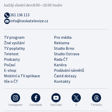
každý všední den:
8:00—16:00 hodin
261 136 113
info@ceskatelevize.cz
TV program
Pro média
Živé vysílání
Reklama
TV poplatky
Studio Brno
Teletext
Studio Ostrava
Podcasty
Rada ČT
Počasí
Kariéra
E-shop
Podávání námětů
Mobilní a TV aplikace
Časté dotazy
Vše o ČT
Kontakty
Instagram
Facebook
YouTube
X
Threads