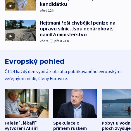
kandidátku
před 12
h
Hejtmani řeší chybějící peníze na
opravu silnic. Jsou nenárokové,
namítá ministerstvo
včera
před 23
h
Evropský pohled
ČT24 každý den vybírá z obsahu publikovaného evropskými
veřejnými médii, členy Eurovize.
Falešní „lékaři“
Spekulace o
Pobyt u vodn
vytvoření AI šíří
přímém ruském
ploch zvyšuje