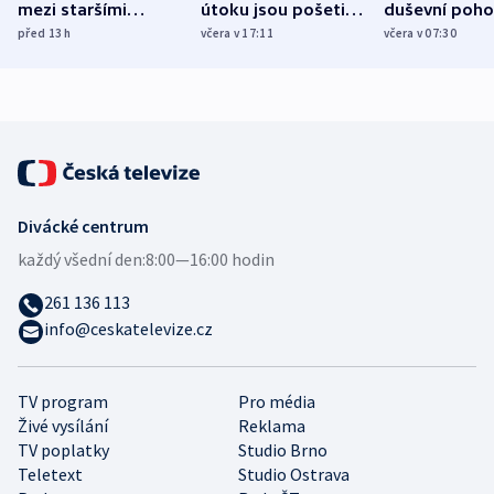
mezi staršími
útoku jsou pošetilé,
duševní poho
Poláky nebezpečné
míní estonský
ukázala
před 13
h
včera v 17:11
včera v 07:30
zdravotní rady
bezpečnostní
mezinárodní 
expert
Divácké centrum
každý všední den:
8:00—16:00 hodin
261 136 113
info@ceskatelevize.cz
TV program
Pro média
Živé vysílání
Reklama
TV poplatky
Studio Brno
Teletext
Studio Ostrava