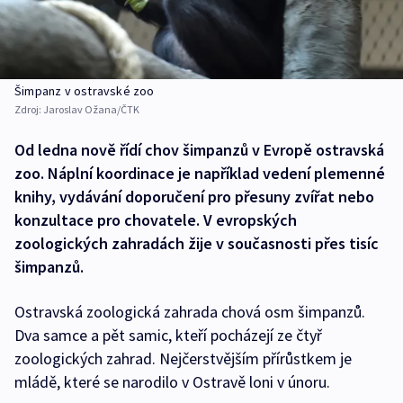
Šimpanz v ostravské zoo
Zdroj:
Jaroslav Ožana/ČTK
Od ledna nově řídí chov šimpanzů v Evropě ostravská
zoo. Náplní koordinace je například vedení plemenné
knihy, vydávání doporučení pro přesuny zvířat nebo
konzultace pro chovatele. V evropských
zoologických zahradách žije v současnosti přes tisíc
šimpanzů.
Ostravská zoologická zahrada chová osm šimpanzů.
Dva samce a pět samic, kteří pocházejí ze čtyř
zoologických zahrad. Nejčerstvějším přírůstkem je
mládě, které se narodilo v Ostravě loni v únoru.