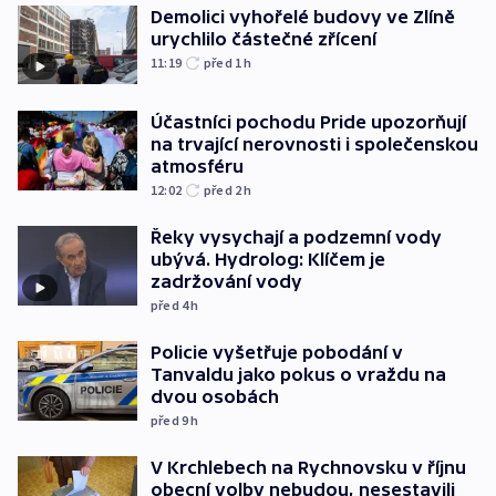
Demolici vyhořelé budovy ve Zlíně
urychlilo částečné zřícení
11:19
před 1
h
Účastníci pochodu Pride upozorňují
na trvající nerovnosti i společenskou
atmosféru
12:02
před 2
h
Řeky vysychají a podzemní vody
ubývá. Hydrolog: Klíčem je
zadržování vody
před 4
h
Policie vyšetřuje pobodání v
Tanvaldu jako pokus o vraždu na
dvou osobách
před 9
h
V Krchlebech na Rychnovsku v říjnu
obecní volby nebudou, nesestavili