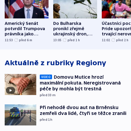
Americký Senát
Do Bulharska
Účastníci po
potvrdil Trumpova
pronikl zřejmě
Pride upozorň
právníka jako
ukrajinský dron,
trvající nerov
ministra
explodoval kilometr
společensko
12:53
před 6
m
13:05
před 1
h
12:02
před 2
h
spravedlnosti
od plynovodu
atmosféru
Aktuálně z rubriky
Regiony
Domovu Mutice hrozí
VIDEO
maximální pokuta. Neregistrovaná
péče by mohla být trestná
před 33
m
Při nehodě dvou aut na Brněnsku
zemřeli dva lidé, čtyři se těžce zranili
před 1
h