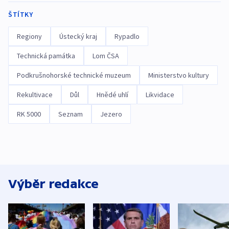
ŠTÍTKY
Regiony
Ústecký kraj
Rypadlo
Technická památka
Lom ČSA
Podkrušnohorské technické muzeum
Ministerstvo kultury
Rekultivace
Důl
Hnědé uhlí
Likvidace
RK 5000
Seznam
Jezero
Výběr redakce