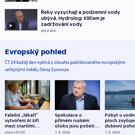
Řeky vysychají a podzemní vody
ubývá. Hydrolog: Klíčem je
zadržování vody
před 20
h
Evropský pohled
ČT24 každý den vybírá z obsahu publikovaného evropskými
veřejnými médii, členy Eurovize.
Falešní „lékaři“
Spekulace o
Pobyt u vodn
vytvoření AI šíří
přímém ruském
ploch zvyšuje
mezi staršími
útoku jsou pošetilé,
duševní poho
Poláky nebezpečné
míní estonský
ukázala
včera v 07:00
7. 8. 2026
7. 8. 2026