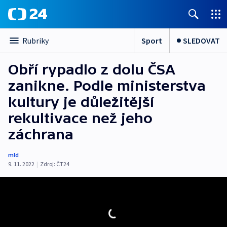
Sport
SLEDOVAT
Rubriky
Obří rypadlo z dolu ČSA
zanikne. Podle ministerstva
kultury je důležitější
rekultivace než jeho
záchrana
mld
9. 11. 2022
|
Zdroj:
ČT24