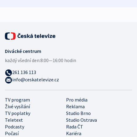
zdravotní rady
bezpečnostní
mezinárodní 
expert
Divácké centrum
každý všední den:
8:00—16:00 hodin
261 136 113
info@ceskatelevize.cz
TV program
Pro média
Živé vysílání
Reklama
TV poplatky
Studio Brno
Teletext
Studio Ostrava
Podcasty
Rada ČT
Počasí
Kariéra