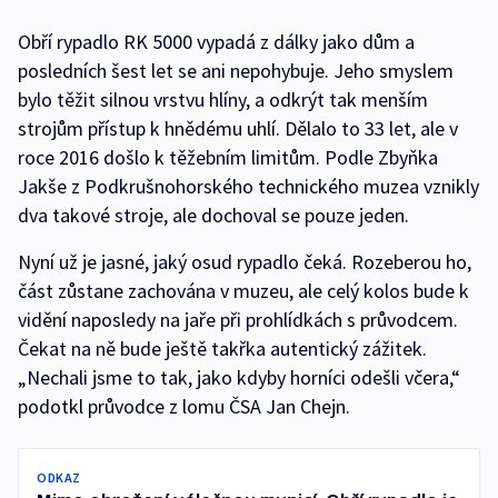
Obří rypadlo RK 5000 vypadá z dálky jako dům a
posledních šest let se ani nepohybuje. Jeho smyslem
bylo těžit silnou vrstvu hlíny, a odkrýt tak menším
strojům přístup k hnědému uhlí. Dělalo to 33 let, ale v
roce 2016 došlo k těžebním limitům. Podle Zbyňka
Jakše z Podkrušnohorského technického muzea vznikly
dva takové stroje, ale dochoval se pouze jeden.
Nyní už je jasné, jaký osud rypadlo čeká. Rozeberou ho,
část zůstane zachována v muzeu, ale celý kolos bude k
vidění naposledy na jaře při prohlídkách s průvodcem.
Čekat na ně bude ještě takřka autentický zážitek.
„Nechali jsme to tak, jako kdyby horníci odešli včera,“
podotkl průvodce z lomu ČSA Jan Chejn.
ODKAZ