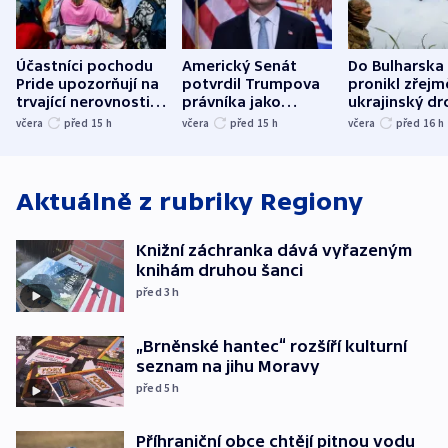
Účastníci pochodu
Americký Senát
Do Bulharska
Pride upozorňují na
potvrdil Trumpova
pronikl zřejm
trvající nerovnosti i
právníka jako
ukrajinský dr
společenskou
ministra
explodoval k
včera
před 15
h
včera
před 15
h
včera
před 16
h
atmosféru
spravedlnosti
od plynovod
Aktuálně z rubriky
Regiony
Knižní záchranka dává vyřazeným
knihám druhou šanci
před 3
h
„Brněnské hantec“ rozšíří kulturní
seznam na jihu Moravy
před 5
h
Příhraniční obce chtějí pitnou vodu