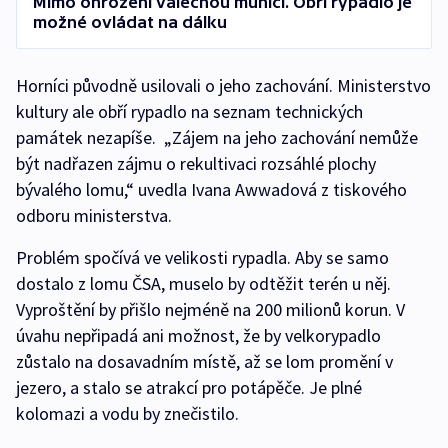
Mimo ohrožení válečnou municí. Obří rypadlo je
možné ovládat na dálku
Horníci původně usilovali o jeho zachování. Ministerstvo
kultury ale obří rypadlo na seznam technických
památek nezapíše. „Zájem na jeho zachování nemůže
být nadřazen zájmu o rekultivaci rozsáhlé plochy
bývalého lomu,“ uvedla Ivana Awwadová z tiskového
odboru ministerstva.
Problém spočívá ve velikosti rypadla. Aby se samo
dostalo z lomu ČSA, muselo by odtěžit terén u něj.
Vyproštění by přišlo nejméně na 200 milionů korun. V
úvahu nepřipadá ani možnost, že by velkorypadlo
zůstalo na dosavadním místě, až se lom promění v
jezero, a stalo se atrakcí pro potápěče. Je plné
kolomazi a vodu by znečistilo.