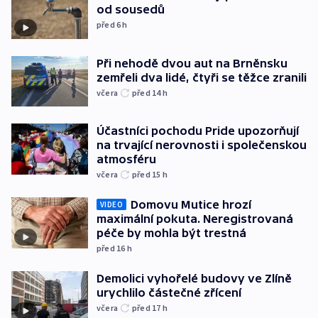
od sousedů
před 6
h
Při nehodě dvou aut na Brněnsku
zemřeli dva lidé, čtyři se těžce zranili
včera
před 14
h
Účastníci pochodu Pride upozorňují
na trvající nerovnosti i společenskou
atmosféru
včera
před 15
h
Domovu Mutice hrozí
VIDEO
maximální pokuta. Neregistrovaná
péče by mohla být trestná
před 16
h
Demolici vyhořelé budovy ve Zlíně
urychlilo částečné zřícení
včera
před 17
h