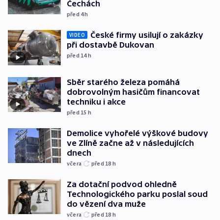
Čechách
před 4
h
České firmy usilují o zakázky
VIDEO
při dostavbě Dukovan
před 14
h
Sběr starého železa pomáhá
dobrovolným hasičům financovat
techniku i akce
před 15
h
Demolice vyhořelé výškové budovy
ve Zlíně začne až v následujících
dnech
včera
před 18
h
Za dotační podvod ohledně
Technologického parku poslal soud
do vězení dva muže
včera
před 18
h