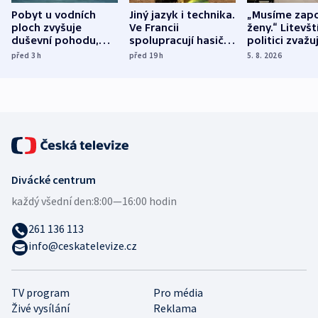
Pobyt u vodních
Jiný jazyk i technika.
„Musíme zapo
ploch zvyšuje
Ve Francii
ženy.“ Litevšt
duševní pohodu,
spolupracují hasiči z
politici zvažuj
ukázala
různých zemí
dohodu o
před 3
h
před 19
h
5. 8. 2026
mezinárodní studie
demografii
Divácké centrum
každý všední den:
8:00—16:00 hodin
261 136 113
info@ceskatelevize.cz
TV program
Pro média
Živé vysílání
Reklama