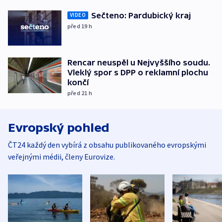
Sečteno: Pardubický kraj
VIDEO
před 19
h
Rencar neuspěl u Nejvyššího soudu.
Vleklý spor s DPP o reklamní plochu
končí
před 21
h
Evropský pohled
ČT24 každý den vybírá z obsahu publikovaného evropskými
veřejnými médii, členy Eurovize.