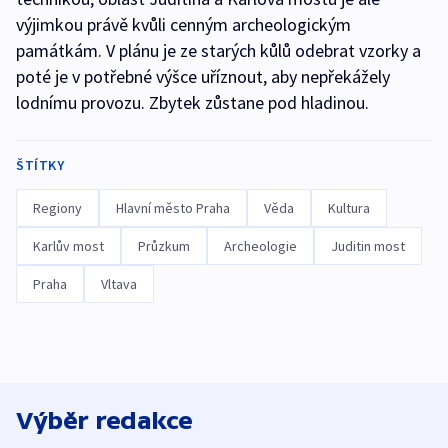
výjimkou právě kvůli cenným archeologickým
památkám. V plánu je ze starých kůlů odebrat vzorky a
poté je v potřebné výšce uříznout, aby nepřekážely
lodnímu provozu. Zbytek zůstane pod hladinou.
ŠTÍTKY
Regiony
Hlavní město Praha
Věda
Kultura
Karlův most
Průzkum
Archeologie
Juditin most
Praha
Vltava
Výběr redakce