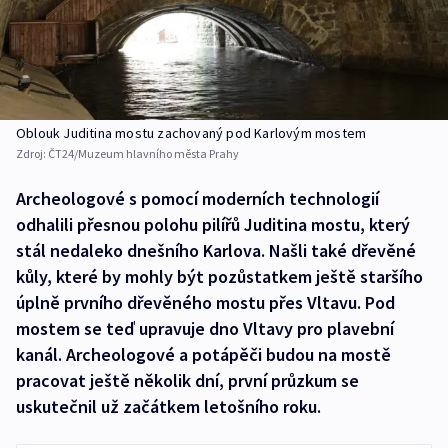
Oblouk Juditina mostu zachovaný pod Karlovým mostem
Zdroj:
ČT24/Muzeum hlavního města Prahy
Archeologové s pomocí moderních technologií
odhalili přesnou polohu pilířů Juditina mostu, který
stál nedaleko dnešního Karlova. Našli také dřevěné
kůly, které by mohly být pozůstatkem ještě staršího
úplně prvního dřevěného mostu přes Vltavu. Pod
mostem se teď upravuje dno Vltavy pro plavební
kanál. Archeologové a potápěči budou na mostě
pracovat ještě několik dní, první průzkum se
uskutečnil už začátkem letošního roku.