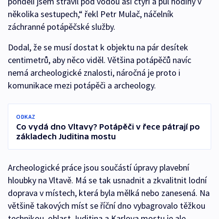
pondělí jsem strávil pod vodou asi čtyři a půl hodiny v
několika sestupech,“ řekl Petr Mulač, náčelník
záchranné potápěčské služby.
Dodal, že se musí dostat k objektu na pár desítek
centimetrů, aby něco viděl. Většina potápěčů navíc
nemá archeologické znalosti, náročná je proto i
komunikace mezi potápěči a archeology.
ODKAZ
Co vydá dno Vltavy? Potápěči v řece pátrají po
základech Juditina mostu
Archeologické práce jsou součástí úpravy plavební
hloubky na Vltavě. Má se tak usnadnit a zkvalitnit lodní
doprava v místech, která byla mělká nebo zanesená. Na
většině takových míst se říční dno vybagrovalo těžkou
technikou, oblast Juditina a Karlova mostu je ale