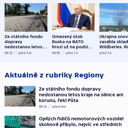
Ze státního fondu
Omezený útok
Ukrajina zno
dopravy
Ruska na NATO
zasáhla skla
nedostanou letos
hrozí už na podzim,
Wildberies. 
kraje na silnice ani
varují tajné služby
útočili v Cha
09:15
před 4
m
09:05
před 1
h
před 1
h
korunu, řekl Půta
USA
oblasti
Aktuálně z rubriky
Regiony
Ze státního fondu dopravy
nedostanou letos kraje na silnice ani
korunu, řekl Půta
09:15
před 4
m
Opilých řidičů nemotorových vozidel
skokově přibylo, nejvíc ve středních