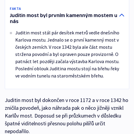
FAKTA
Juditin most byl prvním kamenným mostem u
nás
Juditin most stál pár desítek metrů vedle dnešního
Karlova mostu. Jednalo se o první kamenný most v
českých zemích. V roce 1342 byla ale část mostu
stržena povodní a byl opraven pouze provizorně. O
patnáct let později začala výstavba Karlova mostu.
Poslední oblouk Juditina mostu stojí na břehu řeky
ve vodním tunelu na staroměstském břehu.
Juditin most byl dokončen v roce 1172 a v roce 1342 ho
zničila povodeň, jako náhrada pak o něco jižněji vznikl
Karlův most. Doposud se při průzkumech v důsledku
špatné viditelnosti přesnou polohu pilířů určit
nepodařilo.