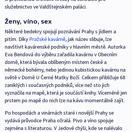
služebnictvo ve Valdštejnském paláci.
Ženy, víno, sex
Některé bedekry spojují poznávání Prahy s jídlem a
pitím. Díky
Pražské kavárně
, jak název slibuje, lze
navštívit kavárenské podniky v hlavním městě. Autorka
Eva Bendová do výběru zařadila kavárnu v Obecním
domě, která bývala oblíbeným místem české a
německé bohémy, nebo jedinou kubistickou kavárnu na
světě v Domě U Černé Matky Boží. Celkem přibližuje 68
zaniklých i současných podniků, více než sto jich
vyznačila na mapě, která je součástí knihy. Víceméně jen
prstem po mapě do nich lze na kávu momentálně zajít.
Po hospodách a vinárnách staré i novější Prahy se
vydává průvodce Praha ožralá. Pivo a víno spojuje
zejména s literaturou. V Jedové chýši, kde se nalévalo