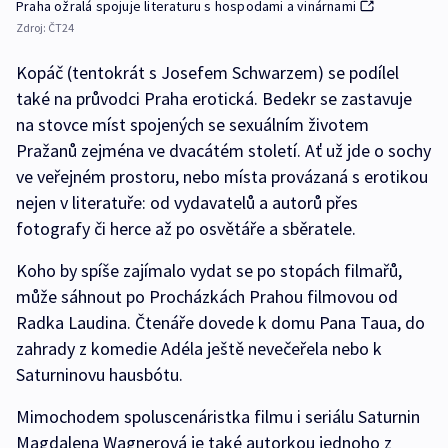
Praha ožralá spojuje literaturu s hospodami a vinárnami
Zdroj:
ČT24
Kopáč (tentokrát s Josefem Schwarzem) se podílel
také na průvodci Praha erotická. Bedekr se zastavuje
na stovce míst spojených se sexuálním životem
Pražanů zejména ve dvacátém století. Ať už jde o sochy
ve veřejném prostoru, nebo místa provázaná s erotikou
nejen v literatuře: od vydavatelů a autorů přes
fotografy či herce až po osvětáře a sběratele.
Koho by spíše zajímalo vydat se po stopách filmařů,
může sáhnout po Procházkách Prahou filmovou od
Radka Laudina. Čtenáře dovede k domu Pana Taua, do
zahrady z komedie Adéla ještě nevečeřela nebo k
Saturninovu hausbótu.
Mimochodem spoluscenáristka filmu i seriálu Saturnin
Magdalena Wagnerová je také autorkou jednoho z