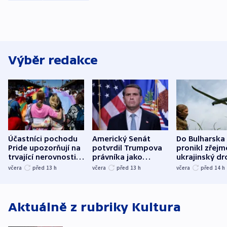
Výběr redakce
Účastníci pochodu
Americký Senát
Do Bulharska
Pride upozorňují na
potvrdil Trumpova
pronikl zřejm
trvající nerovnosti i
právníka jako
ukrajinský dr
společenskou
ministra
explodoval k
včera
před 13
h
včera
před 13
h
včera
před 14
h
atmosféru
spravedlnosti
od plynovod
Aktuálně z rubriky
Kultura