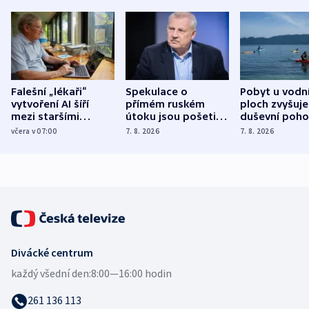
Falešní „lékaři“
Spekulace o
Pobyt u vodn
vytvoření AI šíří
přímém ruském
ploch zvyšuje
mezi staršími
útoku jsou pošetilé,
duševní poho
Poláky nebezpečné
míní estonský
ukázala
včera v 07:00
7. 8. 2026
7. 8. 2026
zdravotní rady
bezpečnostní
mezinárodní 
expert
Divácké centrum
každý všední den:
8:00—16:00 hodin
261 136 113