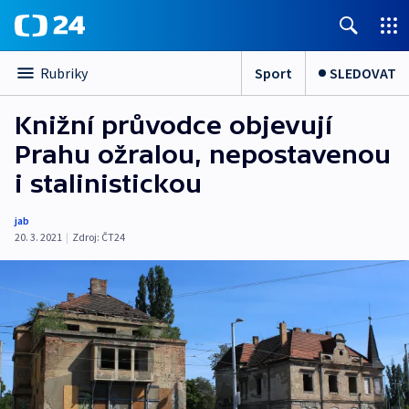
Sport
SLEDOVAT
Rubriky
Knižní průvodce objevují
Prahu ožralou, nepostavenou
i stalinistickou
jab
20. 3. 2021
|
Zdroj:
ČT24