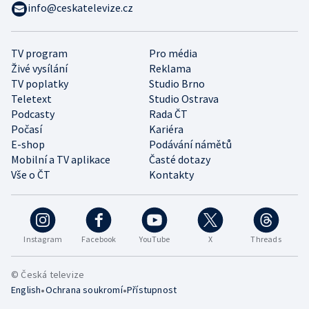
info@ceskatelevize.cz
TV program
Pro média
Živé vysílání
Reklama
TV poplatky
Studio Brno
Teletext
Studio Ostrava
Podcasty
Rada ČT
Počasí
Kariéra
E-shop
Podávání námětů
Mobilní a TV aplikace
Časté dotazy
Vše o ČT
Kontakty
Instagram
Facebook
YouTube
X
Threads
© Česká televize
•
•
English
Ochrana soukromí
Přístupnost