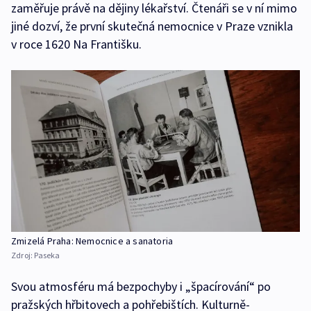
zaměřuje právě na dějiny lékařství. Čtenáři se v ní mimo
jiné dozví, že první skutečná nemocnice v Praze vznikla
v roce 1620 Na Františku.
Zmizelá Praha: Nemocnice a sanatoria
Zdroj:
Paseka
Svou atmosféru má bezpochyby i „špacírování“ po
pražských hřbitovech a pohřebištích. Kulturně-