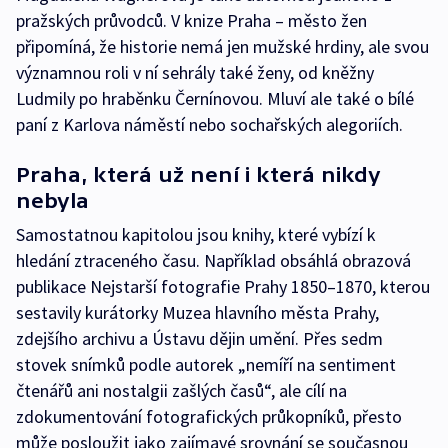
pražských průvodců. V knize Praha – město žen
připomíná, že historie nemá jen mužské hrdiny, ale svou
významnou roli v ní sehrály také ženy, od kněžny
Ludmily po hraběnku Černínovou. Mluví ale také o bílé
paní z Karlova náměstí nebo sochařských alegoriích.
Praha, která už není i která nikdy
nebyla
Samostatnou kapitolou jsou knihy, které vybízí k
hledání ztraceného času. Například obsáhlá obrazová
publikace Nejstarší fotografie Prahy 1850–1870, kterou
sestavily kurátorky Muzea hlavního města Prahy,
zdejšího archivu a Ústavu dějin umění. Přes sedm
stovek snímků podle autorek „nemíří na sentiment
čtenářů ani nostalgii zašlých časů“, ale cílí na
zdokumentování fotografických průkopníků, přesto
může posloužit jako zajímavé srovnání se současnou