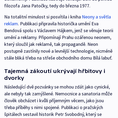
filozofa Jana Patočky, tedy do března 1977.
Na totalitní minulost si posvítila i kniha
Neony a světla
reklam
. Publikaci připravila historička umění Eva
Bendová spolu s Václavem Hájkem, jenž se věnuje teorii
umění a reklamy. Připomínají Prahu ozářenou neonem,
který sloužil jak reklamě, tak propagandě. Neon
postupně zastínily nové a levnější technologie, nicméně
stále bliká třeba na střeše obchodního domu Bílá labuť.
Tajemná zákoutí ukrývají hřbitovy i
dvorky
Následující dvě pozvánky se mohou zdát jako cynické,
ale nebyly tak zamýšlené. Nemocnice a sanatoria může
člověk obcházet i kvůli příjemným věcem, jako jsou
třeba příběhy s nimi spojené. Publikaci o pražských
špitálech sestavil historik Petr Svobodný, který se