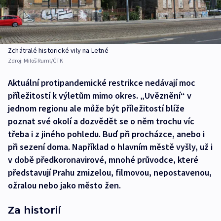
Zchátralé historické vily na Letné
Zdroj:
Miloš Ruml/ČTK
Aktuální protipandemické restrikce nedávají moc
příležitostí k výletům mimo okres. „Uvěznění“ v
jednom regionu ale může být příležitostí blíže
poznat své okolí a dozvědět se o něm trochu víc
třeba i z jiného pohledu. Buď při procházce, anebo i
při sezení doma. Například o hlavním městě vyšly, už i
v době předkoronavirové, mnohé průvodce, které
představují Prahu zmizelou, filmovou, nepostavenou,
ožralou nebo jako město žen.
Za historií