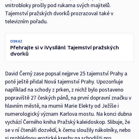
vnitrobloky prošly pod rukama svých majitelů.
Tajemství pražských dvorků prozrazoval také v
televizním pořadu.
ODKAZ
Přehrajte si v iVysílání: Tajemství pražských
dvorků
David Černý zase popsal nejprve 25 tajemství Prahy a
poté ještě přidal Nová tajemství Prahy. Upozorňuje
například na schody z prken, z nichž bylo postaveno
popraviště 27 českých pánů, na první dopravní značku v
hlavním městě, na mumii Marie Elekty od Ježíše i
numerologický význam Karlova mostu. Na konci dubna
vychází Černého kniha Pražský kaleidoskop. Slibuje, že
se v ní čtenáři dozvědí, k čemu sloužily nákolníky, nebo
si prohlédnou erotické kresby na schodišti pro