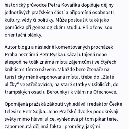
historický průvodce Petra Kovaříka doplňuje dějiny
jednotlivých pražských částí a připomíná osobnosti
kultury, vědy či politiky. Může posloužit také jako
pomůcka při genealogickém studiu. Přiloženy jsou i
orientační plánky.
Autor blogu a následně komentovaných procházek
Praha neznámá Petr Ryska ukázal utajená nebo
alespoň ne tolik známá místa zájemcům i ve čtyřech
knihách s tímto názvem. V každé bere čtenáře na
turisticky méně exponovaná místa, třeba do „Zlaté
uličky“ ve Střešovicích, na staré statky v Ďáblicích, do
trampských osad u Berounky i k vilám na Ořechovce.
Opomíjená pražská zákoutí vyhledává i redaktor České
televize Petr Sojka. Jeho Pražské dvorky poodkrývají
světy mimo hlavní ulice, vyhledává přitom pikanterie,
zapomenutá dějinná fakta i proměny, jakými