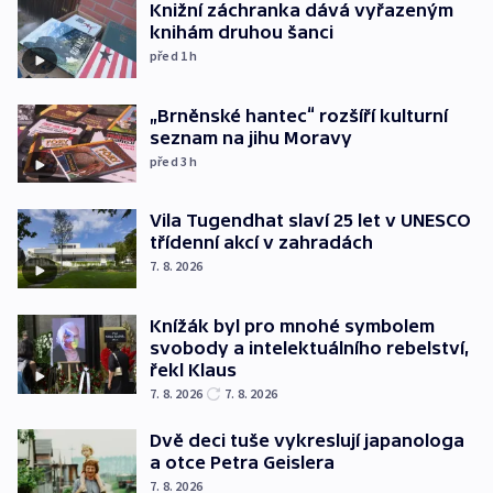
Knižní záchranka dává vyřazeným
knihám druhou šanci
před 1
h
„Brněnské hantec“ rozšíří kulturní
seznam na jihu Moravy
před 3
h
Vila Tugendhat slaví 25 let v UNESCO
třídenní akcí v zahradách
7. 8. 2026
Knížák byl pro mnohé symbolem
svobody a intelektuálního rebelství,
řekl Klaus
7. 8. 2026
7. 8. 2026
Dvě deci tuše vykreslují japanologa
a otce Petra Geislera
7. 8. 2026