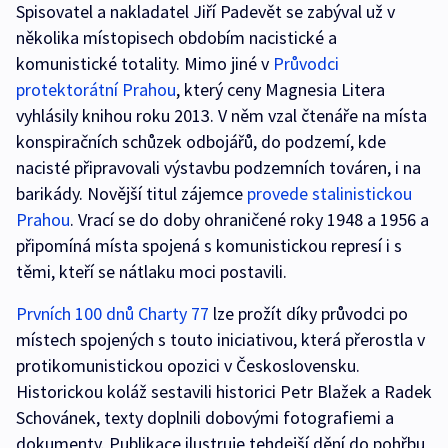
Spisovatel a nakladatel Jiří Padevět se zabýval už v
několika místopisech obdobím nacistické a
komunistické totality. Mimo jiné v
Průvodci
protektorátní Prahou
, který ceny Magnesia Litera
vyhlásily knihou roku 2013. V něm vzal čtenáře na místa
konspiračních schůzek odbojářů, do podzemí, kde
nacisté připravovali výstavbu podzemních továren, i na
barikády. Novější titul zájemce
provede stalinistickou
Prahou
. Vrací se do doby ohraničené roky 1948 a 1956 a
připomíná místa spojená s komunistickou represí i s
těmi, kteří se nátlaku moci postavili.
Prvních 100 dnů Charty 77
lze prožít díky průvodci po
místech spojených s touto iniciativou, která přerostla v
protikomunistickou opozici v Československu.
Historickou koláž sestavili historici Petr Blažek a Radek
Schovánek, texty doplnili dobovými fotografiemi a
dokumenty. Publikace ilustruje tehdejší dění do pohřbu