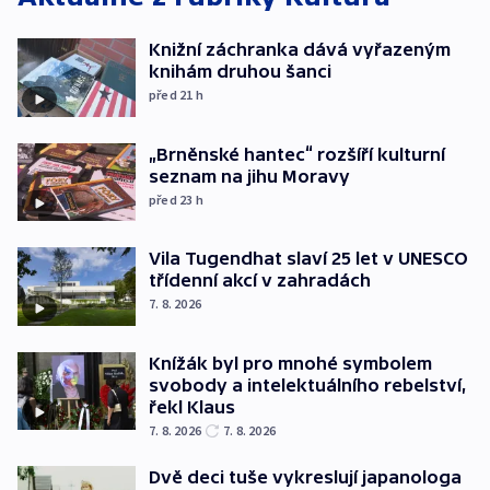
Knižní záchranka dává vyřazeným
knihám druhou šanci
před 21
h
„Brněnské hantec“ rozšíří kulturní
seznam na jihu Moravy
před 23
h
Vila Tugendhat slaví 25 let v UNESCO
třídenní akcí v zahradách
7. 8. 2026
Knížák byl pro mnohé symbolem
svobody a intelektuálního rebelství,
řekl Klaus
7. 8. 2026
7. 8. 2026
Dvě deci tuše vykreslují japanologa