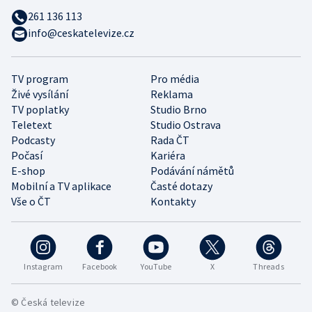
261 136 113
info@ceskatelevize.cz
TV program
Pro média
Živé vysílání
Reklama
TV poplatky
Studio Brno
Teletext
Studio Ostrava
Podcasty
Rada ČT
Počasí
Kariéra
E-shop
Podávání námětů
Mobilní a TV aplikace
Časté dotazy
Vše o ČT
Kontakty
Instagram
Facebook
YouTube
X
Threads
© Česká televize