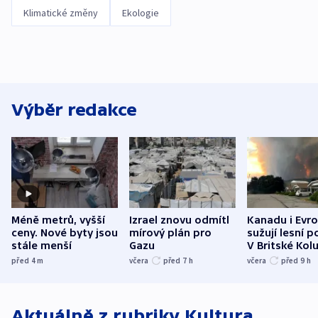
Klimatické změny
Ekologie
Výběr redakce
Méně metrů, vyšší
Izrael znovu odmítl
Kanadu i Evro
ceny. Nové byty jsou
mírový plán pro
sužují lesní p
stále menší
Gazu
V Britské Kol
evakuovali tis
před 4
m
včera
před 7
h
včera
před 9
h
Aktuálně z rubriky
Kultura