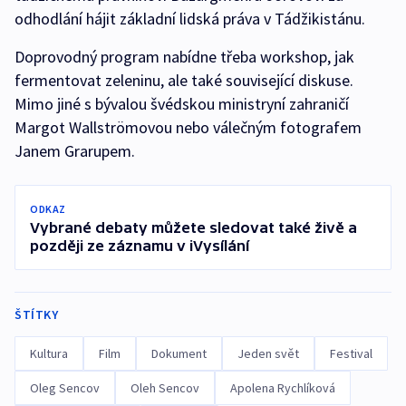
odhodlání hájit základní lidská práva v Tádžikistánu.
Doprovodný program nabídne třeba workshop, jak
fermentovat zeleninu, ale také související diskuse.
Mimo jiné s bývalou švédskou ministryní zahraničí
Margot Wallströmovou nebo válečným fotografem
Janem Grarupem.
ODKAZ
Vybrané debaty můžete sledovat také živě a
později ze záznamu v iVysílání
ŠTÍTKY
Kultura
Film
Dokument
Jeden svět
Festival
Oleg Sencov
Oleh Sencov
Apolena Rychlíková