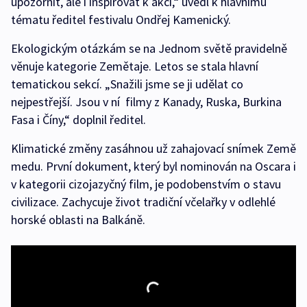
upozornit, ale i inspirovat k akci,“ uvedl k hlavnímu
tématu ředitel festivalu Ondřej Kamenický.
Ekologickým otázkám se na Jednom světě pravidelně
věnuje kategorie Zemětaje. Letos se stala hlavní
tematickou sekcí. „Snažili jsme se ji udělat co
nejpestřejší. Jsou v ní filmy z Kanady, Ruska, Burkina
Fasa i Číny,“ doplnil ředitel.
Klimatické změny zasáhnou už zahajovací snímek Země
medu. První dokument, který byl nominován na Oscara i
v kategorii cizojazyčný film, je podobenstvím o stavu
civilizace. Zachycuje život tradiční včelařky v odlehlé
horské oblasti na Balkáně.