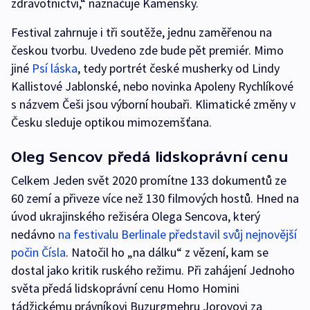
zdravotnictví,“ naznačuje Kamenský.
Festival zahrnuje i tři soutěže, jednu zaměřenou na
českou tvorbu. Uvedeno zde bude pět premiér. Mimo
jiné
Psí láska
, tedy portrét české musherky od Lindy
Kallistové Jablonské, nebo novinka Apoleny Rychlíkové
s názvem Češi jsou výborní houbaři. Klimatické změny v
Česku sleduje optikou mimozemšťana.
Oleg Sencov předá lidskoprávní cenu
Celkem Jeden svět 2020 promítne 133 dokumentů ze
60 zemí a přiveze více než 130 filmových hostů. Hned na
úvod ukrajinského režiséra Olega Sencova, který
nedávno
na festivalu Berlinale představil svůj nejnovější
počin Čísla
. Natočil ho „na dálku“ z vězení, kam se
dostal jako kritik ruského režimu. Při zahájení Jednoho
světa předá lidskoprávní cenu Homo Homini
tádžickému právníkovi Buzurgmehru Jorovovi za