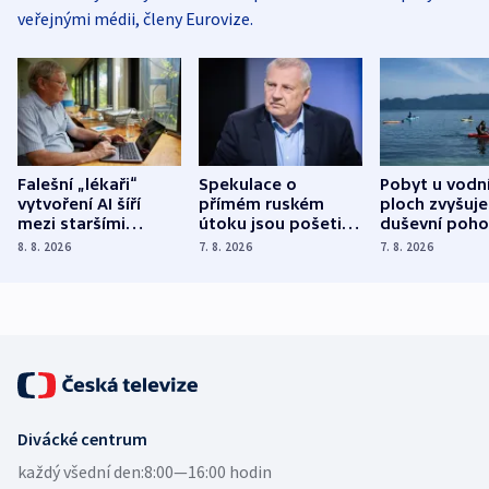
veřejnými médii, členy Eurovize.
Falešní „lékaři“
Spekulace o
Pobyt u vodn
vytvoření AI šíří
přímém ruském
ploch zvyšuje
mezi staršími
útoku jsou pošetilé,
duševní poho
Poláky nebezpečné
míní estonský
ukázala
8. 8. 2026
7. 8. 2026
7. 8. 2026
zdravotní rady
bezpečnostní
mezinárodní 
expert
Divácké centrum
každý všední den:
8:00—16:00 hodin