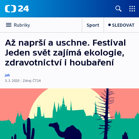
Sport
SLEDOVAT
Rubriky
Až naprší a uschne. Festival
Jeden svět zajímá ekologie,
zdravotnictví i houbaření
jab
5. 3. 2020
|
Zdroj:
ČT24