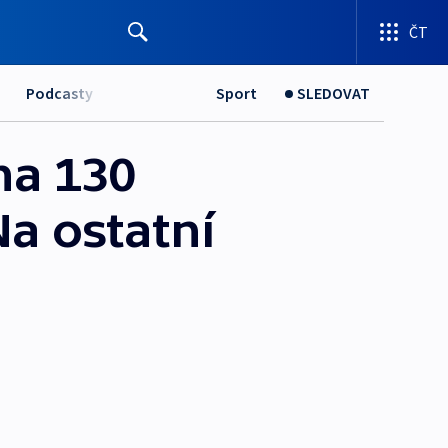
ČT
Podcasty
Sport
SLEDOVAT
na 130
a ostatní