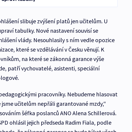
ášení slibuje zvýšení platů jen učitelům. U
raví tabulky. Nové nastavení souvisí se
šení vlády. Nesouhlasily s ním vedle opozice
izace, které se vzdělávání v Česku věnují. K
níkům, na které se zákonná garance výše
 patří vychovatelé, asistenti, speciální
ologové.
i pedagogickými pracovníky. Nebudeme hlasovat
že jsme učitelům nepřáli garantované mzdy,“
sováním šéfka poslanců ANO Alena Schillerová.
PD ohlásil jejich předseda Radim Fiala, podle
hoda, že zákonná garance se bude týkat všech