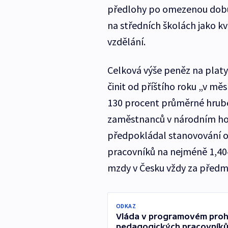
předlohy po omezenou dobu t
na středních školách jako k
vzdělání.
Celková výše peněz na platy
činit od příštího roku „v m
130 procent průměrné hrub
zaměstnanců v národním hos
předpokládal stanovování 
pracovníků na nejméně 1,4
mzdy v Česku vždy za předm
ODKAZ
Vláda v programovém prohláš
pedagogických pracovníků 