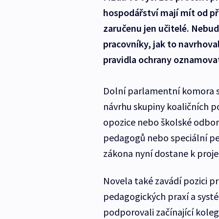
hospodářství mají mít od p
zaručenu jen učitelé. Nebu
pracovníky, jak to navrhov
pravidla ochrany oznamovate
Dolní parlamentní komora s
návrhu skupiny koaličních po
opozice nebo školské odbory
pedagogů nebo speciální pe
zákona nyní dostane k proje
Novela také zavádí pozici pr
pedagogických praxí a systém
podporovali začínající kole