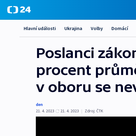
Hlavní události
Ukrajina
Volby
Domácí
Poslanci záko
procent průmě
v oboru se ne
den
21. 4. 2023
21. 4. 2023
|
Zdroj:
ČTK