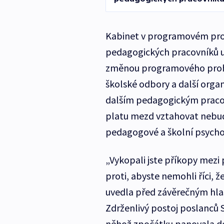
Kabinet v programovém prohl
pedagogických pracovníků up
změnou programového prohlá
školské odbory a další organ
dalším pedagogickým pracov
platu mezd vztahovat nebude,
pedagogové a školní psych
„Vykopali jste příkopy mez
proti, abyste nemohli říci, 
uvedla před závěrečným hla
Zdrženlivý postoj poslanců S
něhož zpočátku panovala do