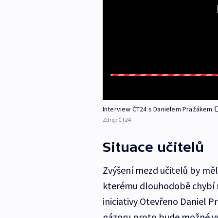
Interview ČT24 s Danielem Pražákem
Zdroj:
ČT24
Situace učitelů
Zvýšení mezd učitelů by mělo
kterému dlouhodobě chybí ně
iniciativy Otevřeno Daniel Pr
názoru proto bude možné vy