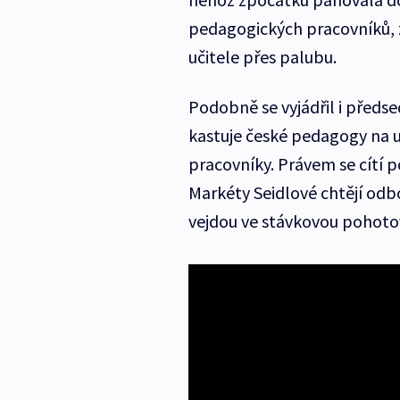
pedagogických pracovníků, z
učitele přes palubu.
Podobně se vyjádřil i předs
kastuje české pedagogy na u
pracovníky. Právem se cítí 
Markéty Seidlové chtějí odb
vejdou ve stávkovou pohotov