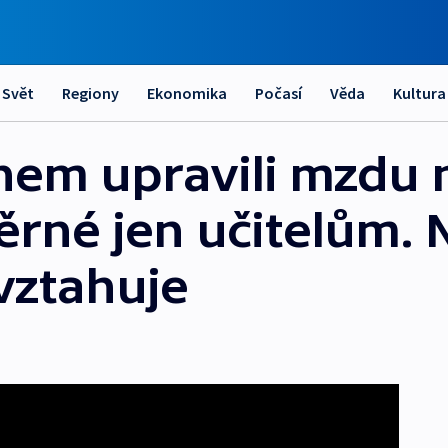
Svět
Regiony
Ekonomika
Počasí
Věda
Kultura
nem upravili mzdu 
rné jen učitelům. N
vztahuje