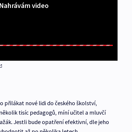
Nahrávám video
 přilákat nové lidi do českého školství,
kolik tisíc pedagogů, míní učitel a mluvčí
ažák. Jestli bude opatření efektivní, dle jeho
hodnotit až po několika letech.