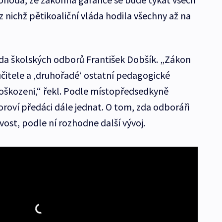
 nichž pětikoaliční vláda hodila všechny až na
eda školských odborů František Dobšík. „Zákon
čitele a ‚druhořadé‘ ostatní pedagogické
poškozeni,“ řekl. Podle místopředsedkyně
oroví předáci dále jednat. O tom, zda odboráři
ost, podle ní rozhodne další vývoj.