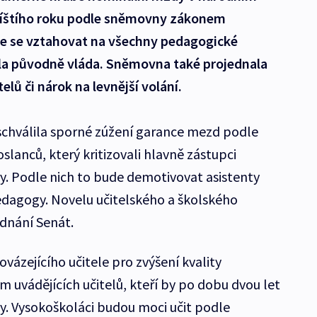
říštího roku podle sněmovny zákonem
de se vztahovat na všechny pedagogické
ala původně vláda. Sněmovna také projednala
lů či nárok na levnější volání.
chválila sporné zúžení garance mezd podle
slanců, který kritizovali hlavně zástupci
. Podle nich to bude demotivovat asistenty
dagogy. Novelu učitelského a školského
dnání Senát.
ovázejícího učitele pro zvýšení kvality
 uvádějících učitelů, kteří by po dobu dvou let
gy. Vysokoškoláci budou moci učit podle