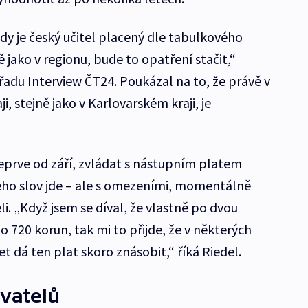
 kdy je český učitel placený dle tabulkového
 jako v regionu, bude to opatření stačit,“
řadu Interview ČT24. Poukázal na to, že právě v
, stejně jako v Karlovarském kraji, je
teprve od září, zvládat s nástupním platem
 jeho slov jde – ale s omezeními, momentálně
li. „Když jsem se díval, že vlastně po dvou
 720 korun, tak mi to přijde, že v některých
t dá ten plat skoro znásobit,“ říká Riedel.
vatelů