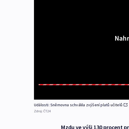
Nahr
Události: Sněmovna schválila zvýšení platů učitelů
Zdroj:
ČT24
Mzdu ve výši 130 procent 