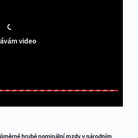
ávám video
průměrné hrubé nominální mzdy v národním