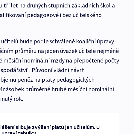
ří let na druhých stupních základních škol a
valifikovaní pedagogové i bez učitelského
 učitelů bude podle schválené koaliční úpravy
ěsíčním průměru na jeden úvazek učitele nejméně
é měsíční nominální mzdy na přepočtené počty
podářství“. Původní vládní návrh
objemu peněz na platy pedagogických
04násobek průměrné hrubé měsíční nominální
inulý rok.
ení slibuje zvýšení platů jen učitelům. U
upraví tabulky