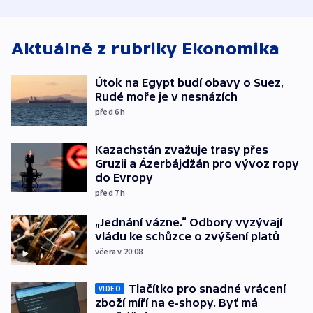
odbory
Aktuálně z rubriky
Ekonomika
Útok na Egypt budí obavy o Suez,
Rudé moře je v nesnázích
před 6
h
Kazachstán zvažuje trasy přes
Gruzii a Ázerbájdžán pro vývoz ropy
do Evropy
před 7
h
„Jednání vázne.“ Odbory vyzývají
vládu ke schůzce o zvýšení platů
včera v 20:08
Tlačítko pro snadné vrácení
VIDEO
zboží míří na e-shopy. Byť má