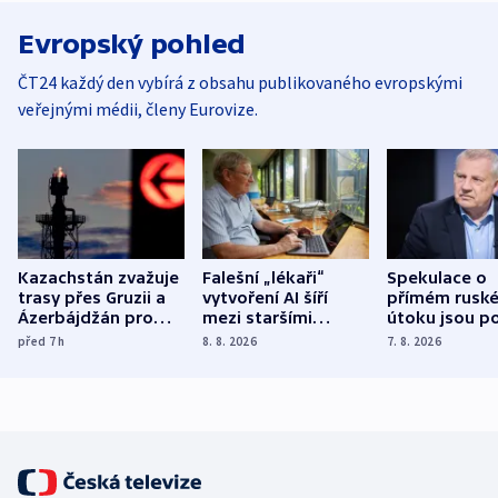
Evropský pohled
ČT24 každý den vybírá z obsahu publikovaného evropskými
veřejnými médii, členy Eurovize.
Kazachstán zvažuje
Falešní „lékaři“
Spekulace o
trasy přes Gruzii a
vytvoření AI šíří
přímém rusk
Ázerbájdžán pro
mezi staršími
útoku jsou po
vývoz ropy do
Poláky nebezpečné
míní estonsk
před 7
h
8. 8. 2026
7. 8. 2026
Evropy
zdravotní rady
bezpečnostn
expert