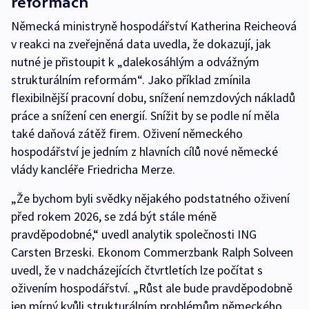
reformách
Německá ministryně hospodářství Katherina Reicheová
v reakci na zveřejněná data uvedla, že dokazují, jak
nutné je přistoupit k „dalekosáhlým a odvážným
strukturálním reformám“. Jako příklad zmínila
flexibilnější pracovní dobu, snížení nemzdových nákladů
práce a snížení cen energií. Snížit by se podle ní měla
také daňová zátěž firem. Oživení německého
hospodářství je jedním z hlavních cílů nové německé
vlády kancléře Friedricha Merze.
„Že bychom byli svědky nějakého podstatného oživení
před rokem 2026, se zdá být stále méně
pravděpodobné,“ uvedl analytik společnosti ING
Carsten Brzeski. Ekonom Commerzbank Ralph Solveen
uvedl, že v nadcházejících čtvrtletích lze počítat s
oživením hospodářství. „Růst ale bude pravděpodobně
jen mírný kvůli strukturálním problémům německého