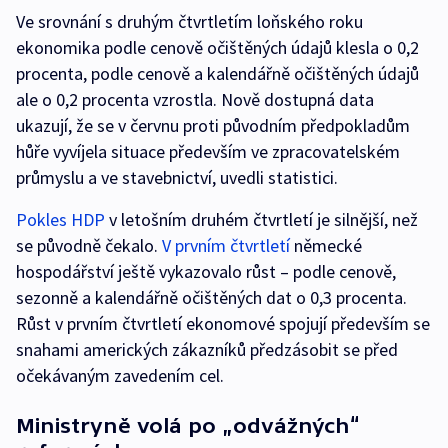
Ve srovnání s druhým čtvrtletím loňského roku
ekonomika podle cenově očištěných údajů klesla o 0,2
procenta, podle cenově a kalendářně očištěných údajů
ale o 0,2 procenta vzrostla. Nově dostupná data
ukazují, že se v červnu proti původním předpokladům
hůře vyvíjela situace především ve zpracovatelském
průmyslu a ve stavebnictví, uvedli statistici.
Pokles HDP
v letošním druhém čtvrtletí je silnější, než
se původně čekalo.
V prvním čtvrtletí
německé
hospodářství ještě vykazovalo růst – podle cenově,
sezonně a kalendářně očištěných dat o 0,3 procenta.
Růst v prvním čtvrtletí ekonomové spojují především se
snahami amerických zákazníků předzásobit se před
očekávaným zavedením cel.
Ministryně volá po „odvážných“