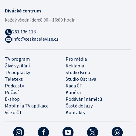
Divácké centrum
každý všední den:
8:00—16:00 hodin
261 136 113
info@ceskatelevize.cz
TV program
Pro média
Živé vysílání
Reklama
TV poplatky
Studio Brno
Teletext
Studio Ostrava
Podcasty
Rada ČT
Počasí
Kariéra
E-shop
Podávání námětů
Mobilní a TV aplikace
Časté dotazy
Vše o ČT
Kontakty