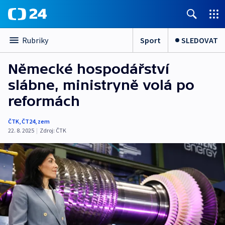
Sport
SLEDOVAT
Rubriky
Německé hospodářství
slábne, ministryně volá po
reformách
ČTK
,
ČT24
,
zem
22. 8. 2025
|
Zdroj:
ČTK