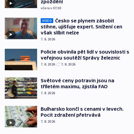
zpoždění
včera v 07:30
Česko se plynem zásobit
VIDEO
stihne, ujišťuje expert. Snížení cen
však slíbit nelze
7. 8. 2026
Policie obvinila pět lidí v souvislosti s
veřejnou soutěží Správy železnic
7. 8. 2026
7. 8. 2026
Světové ceny potravin jsou na
tříletém maximu, zjistila FAO
7. 8. 2026
Bulharsko končí s cenami v levech.
Pocit zdražení přetrvává
7. 8. 2026