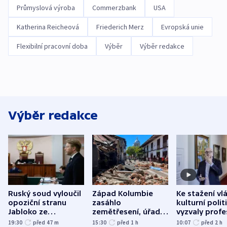
Průmyslová výroba
Commerzbank
USA
Katherina Reicheová
Friederich Merz
Evropská unie
Flexibilní pracovní doba
Výběr
Výběr redakce
Výběr redakce
Ruský soud vyloučil
Západ Kolumbie
Ke stažení vl
opoziční stranu
zasáhlo
kulturní polit
Jabloko ze
zemětřesení, úřady
vyzvaly profe
zářijových „voleb“
hlásí přes sto obětí
organizace, s
19:30
před 47
m
15:30
před 1
h
10:07
před 2
h