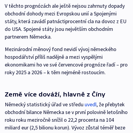
V těchto prognózách ale ještě nejsou zahrnuty dopady
obchodní dohody mezi Evropskou unií a Spojenými
státy, která zavádí patnáctiprocentní cla na dovoz z EU
do USA. Spojené státy jsou největším obchodním
partnerem Německa.
Mezinárodní měnový fond nevidí vývoj německého
hospodářství příliš nadějně a mezi vyspělými
ekonomikami ho ve své červencové prognóze řadí – pro
roky 2025 a 2026 – k těm nejméně rostoucím.
Země více dováží, hlavně z Číny
Německý statistický úřad ve středu
uvedl
, že přebytek
obchodní bilance Německa se v první polovině letošního
roku roku meziročně snížil o 22,2 procenta na 104
miliard eur (2,5 bilionu korun). Vývoz zůstal téměř beze