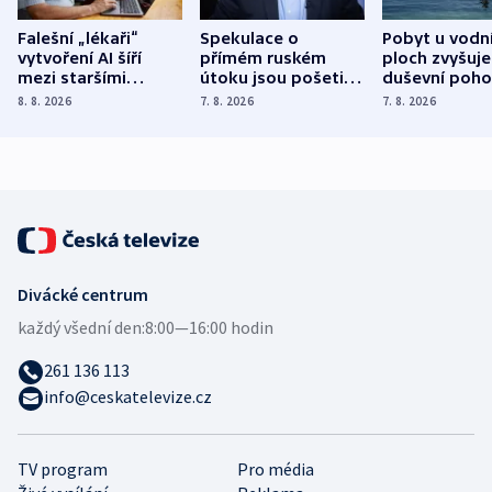
Falešní „lékaři“
Spekulace o
Pobyt u vodn
vytvoření AI šíří
přímém ruském
ploch zvyšuje
mezi staršími
útoku jsou pošetilé,
duševní poho
Poláky nebezpečné
míní estonský
ukázala
8. 8. 2026
7. 8. 2026
7. 8. 2026
zdravotní rady
bezpečnostní
mezinárodní 
expert
Divácké centrum
každý všední den:
8:00—16:00 hodin
261 136 113
info@ceskatelevize.cz
TV program
Pro média