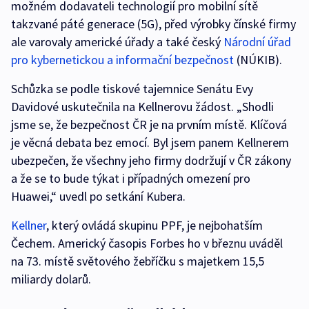
možném dodavateli technologií pro mobilní sítě
takzvané páté generace (5G), před výrobky čínské firmy
ale varovaly americké úřady a také český
Národní úřad
pro kybernetickou a informační bezpečnost
(NÚKIB).
Schůzka se podle tiskové tajemnice Senátu Evy
Davidové uskutečnila na Kellnerovu žádost. „Shodli
jsme se, že bezpečnost ČR je na prvním místě. Klíčová
je věcná debata bez emocí. Byl jsem panem Kellnerem
ubezpečen, že všechny jeho firmy dodržují v ČR zákony
a že se to bude týkat i případných omezení pro
Huawei,“ uvedl po setkání Kubera.
Kellner
, který ovládá skupinu PPF, je nejbohatším
Čechem. Americký časopis Forbes ho v březnu uváděl
na 73. místě světového žebříčku s majetkem 15,5
miliardy dolarů.