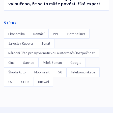
vyloučeno, že se to může povést, říká expert
ŠTÍTKY
Ekonomika
Domácí
PPF
Petr Kellner
Jaroslav Kubera
Senát
Národní úřad pro kybernetickou a informační bezpečnost
Čína
Sankce
Miloš Zeman
Google
Škoda Auto
Mobilní síť
5G
Telekomunikace
O2
CETIN
Huawei