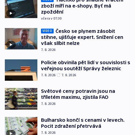
zboží míří na e-shopy. Byť má
zpoždění
včera v 07:30
Česko se plynem zásobit
VIDEO
stihne, ujišťuje expert. Snížení cen
však slíbit nelze
7. 8. 2026
Policie obvinila pět lidí v souvislosti s
veřejnou soutěží Správy železnic
7. 8. 2026
7. 8. 2026
Světové ceny potravin jsou na
tříletém maximu, zjistila FAO
7. 8. 2026
Bulharsko končí s cenami v levech.
Pocit zdražení přetrvává
7. 8. 2026