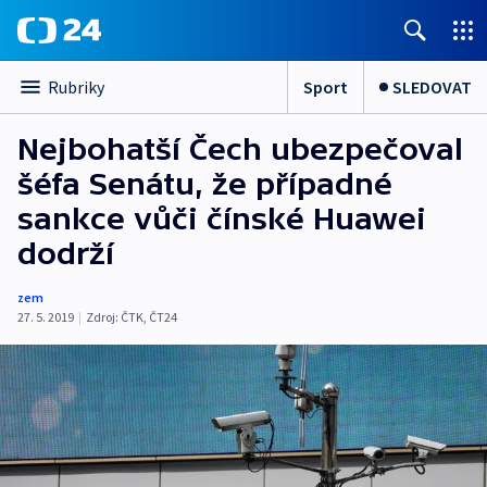
Sport
SLEDOVAT
Rubriky
Nejbohatší Čech ubezpečoval
šéfa Senátu, že případné
sankce vůči čínské Huawei
dodrží
zem
27. 5. 2019
|
Zdroj:
ČTK
,
ČT24