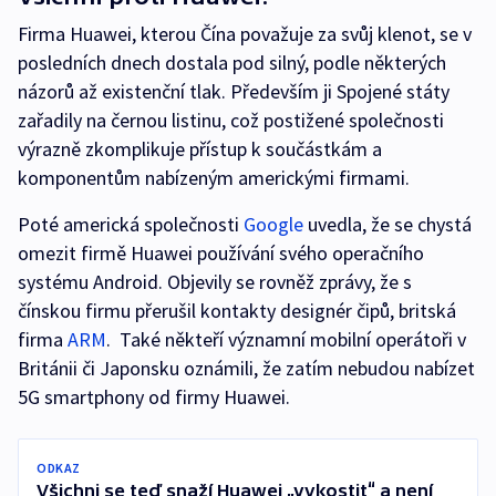
Firma Huawei, kterou Čína považuje za svůj klenot, se v
posledních dnech dostala pod silný, podle některých
názorů až existenční tlak. Především ji Spojené státy
zařadily na černou listinu, což postižené společnosti
výrazně zkomplikuje přístup k součástkám a
komponentům nabízeným americkými firmami.
Poté americká společnosti
Google
uvedla, že se chystá
omezit firmě Huawei používání svého operačního
systému Android. Objevily se rovněž zprávy, že s
čínskou firmu přerušil kontakty designér čipů, britská
firma
ARM
. Také někteří významní mobilní operátoři v
Británii či Japonsku oznámili, že zatím nebudou nabízet
5G smartphony od firmy Huawei.
ODKAZ
Všichni se teď snaží Huawei „vykostit“ a není