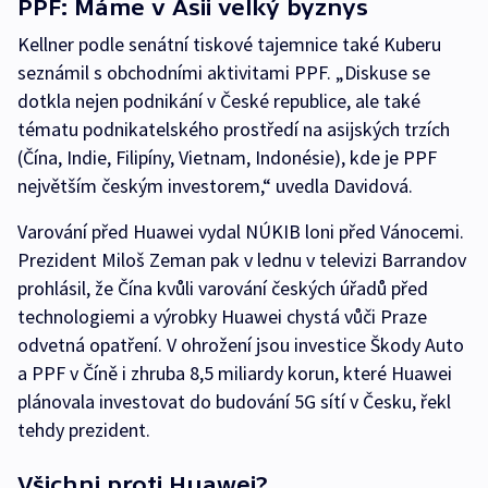
PPF: Máme v Asii velký byznys
Kellner podle senátní tiskové tajemnice také Kuberu
seznámil s obchodními aktivitami PPF. „Diskuse se
dotkla nejen podnikání v České republice, ale také
tématu podnikatelského prostředí na asijských trzích
(Čína, Indie, Filipíny, Vietnam, Indonésie), kde je PPF
největším českým investorem,“ uvedla Davidová.
Varování před Huawei vydal NÚKIB loni před Vánocemi.
Prezident Miloš Zeman pak v lednu v televizi Barrandov
prohlásil, že Čína kvůli varování českých úřadů před
technologiemi a výrobky Huawei chystá vůči Praze
odvetná opatření. V ohrožení jsou investice Škody Auto
a PPF v Číně i zhruba 8,5 miliardy korun, které Huawei
plánovala investovat do budování 5G sítí v Česku, řekl
tehdy prezident.
Všichni proti Huawei?