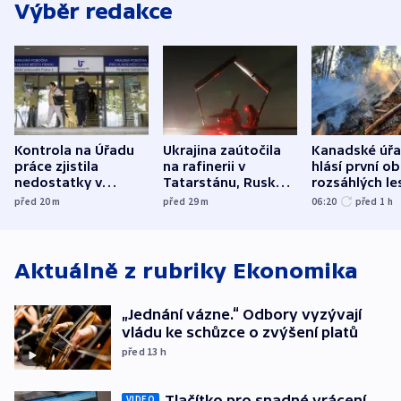
Výběr redakce
Kontrola na Úřadu
Ukrajina zaútočila
Kanadské úř
práce zjistila
na rafinerii v
hlásí první o
nedostatky v
Tatarstánu, Rusko
rozsáhlých le
účetnictví za 5,6
bombardovalo
požárů
před 20
m
před 29
m
06:20
před 1
h
miliardy
Sumy
Aktuálně z rubriky
Ekonomika
„Jednání vázne.“ Odbory vyzývají
vládu ke schůzce o zvýšení platů
před 13
h
Tlačítko pro snadné vrácení
VIDEO