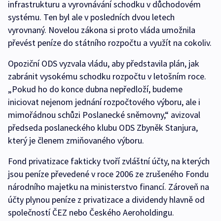
infrastrukturu a vyrovnávání schodku v důchodovém
systému. Ten byl ale v posledních dvou letech
vyrovnaný. Novelou zákona si proto vláda umožnila
převést peníze do státního rozpočtu a využít na cokoliv.
Opoziční ODS vyzvala vládu, aby představila plán, jak
zabránit vysokému schodku rozpočtu v letošním roce.
„Pokud ho do konce dubna nepředloží, budeme
iniciovat nejenom jednání rozpočtového výboru, ale i
mimořádnou schůzi Poslanecké sněmovny,“ avizoval
předseda poslaneckého klubu ODS Zbyněk Stanjura,
který je členem zmiňovaného výboru.
Fond privatizace fakticky tvoří zvláštní účty, na kterých
jsou peníze převedené v roce 2006 ze zrušeného Fondu
národního majetku na ministerstvo financí. Zároveň na
účty plynou peníze z privatizace a dividendy hlavně od
společností ČEZ nebo Českého Aeroholdingu.