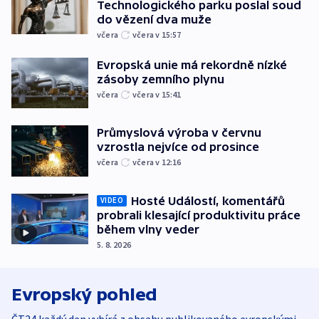
Technologického parku poslal soud
do vězení dva muže
včera
včera v 15:57
Evropská unie má rekordně nízké
zásoby zemního plynu
včera
včera v 15:41
Průmyslová výroba v červnu
vzrostla nejvíce od prosince
včera
včera v 12:16
Hosté Událostí, komentářů
VIDEO
probrali klesající produktivitu práce
během vlny veder
5. 8. 2026
Evropský pohled
ČT24 každý den vybírá z obsahu publikovaného evropskými