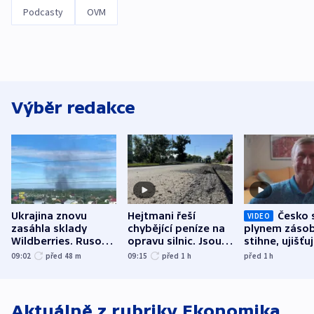
Podcasty
OVM
Výběr redakce
Ukrajina znovu
Hejtmani řeší
Česko 
VIDEO
zasáhla sklady
chybějící peníze na
plynem zásob
Wildberries. Rusové
opravu silnic. Jsou
stihne, ujišťu
útočili v Charkovské
nenárokové, namítá
expert. Sníže
09:02
před 48
m
09:15
před 1
h
před 1
h
oblasti
ministerstvo
však slíbit ne
Aktuálně z rubriky
Ekonomika