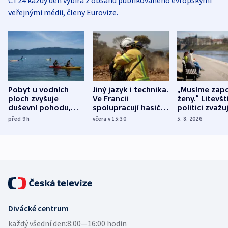
veřejnými médii, členy Eurovize.
Pobyt u vodních
Jiný jazyk i technika.
„Musíme zapo
ploch zvyšuje
Ve Francii
ženy.“ Litevšt
duševní pohodu,
spolupracují hasiči z
politici zvažuj
ukázala
různých zemí
dohodu o
před 9
h
včera v 15:30
5. 8. 2026
mezinárodní studie
demografii
Divácké centrum
každý všední den:
8:00—16:00 hodin