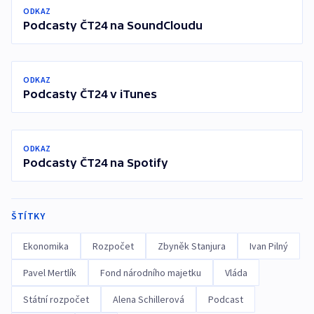
ODKAZ
Podcasty ČT24 na SoundCloudu
ODKAZ
Podcasty ČT24 v iTunes
ODKAZ
Podcasty ČT24 na Spotify
ŠTÍTKY
Ekonomika
Rozpočet
Zbyněk Stanjura
Ivan Pilný
Pavel Mertlík
Fond národního majetku
Vláda
Státní rozpočet
Alena Schillerová
Podcast