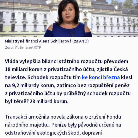
Ministryně financí Alena Schillerová (za ANO)
Zdroj:
Vít Šimánek/ČTK
Vláda vylepšila bilanci státního rozpočtu převodem
18 miliard korun z privatizačního účtu, zjistila Česká
televize. Schodek rozpočtu tím
ke konci března
klesl
na 9,2 miliardy korun, zatímco bez rozpuštění peněz
z privatizačního účtu by průběžný schodek rozpočtu
byl téměř 28 miliard korun.
Transakci umožnila novela zákona o zrušení Fondu
národního majetku. Peníze byly původně určené na
odstraňování ekologických škod, dopravní