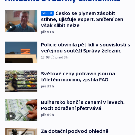
Česko se plynem zásobit
VIDEO
stihne, ujišťuje expert. Snížení cen
však slíbit nelze
před 1
h
Policie obvinila pět lidí v souvislosti s
veřejnou soutěží Správy železnic
13:08
před 3
h
Světové ceny potravin jsou na
tříletém maximu, zjistila FAO
před 3
h
Bulharsko končí s cenami v levech.
Pocit zdražení přetrvává
před 9
h
Za dotační podvod ohledně