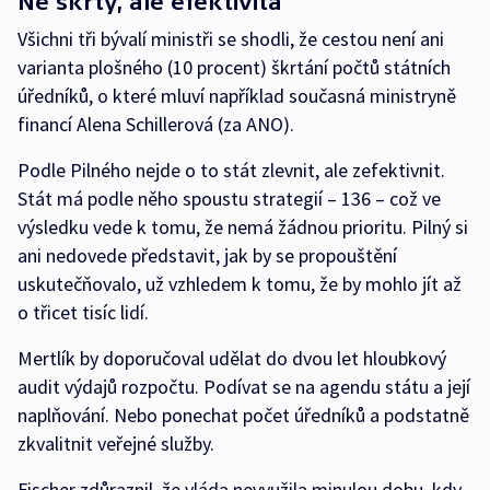
Ne škrty, ale efektivita
Všichni tři bývalí ministři se shodli, že cestou není ani
varianta plošného (10 procent) škrtání počtů státních
úředníků, o které mluví například současná ministryně
financí Alena Schillerová (za ANO).
Podle Pilného nejde o to stát zlevnit, ale zefektivnit.
Stát má podle něho spoustu strategií – 136 – což ve
výsledku vede k tomu, že nemá žádnou prioritu. Pilný si
ani nedovede představit, jak by se propouštění
uskutečňovalo, už vzhledem k tomu, že by mohlo jít až
o třicet tisíc lidí.
Mertlík by doporučoval udělat do dvou let hloubkový
audit výdajů rozpočtu. Podívat se na agendu státu a její
naplňování. Nebo ponechat počet úředníků a podstatně
zkvalitnit veřejné služby.
Fischer zdůraznil, že vláda nevyužila minulou dobu, kdy