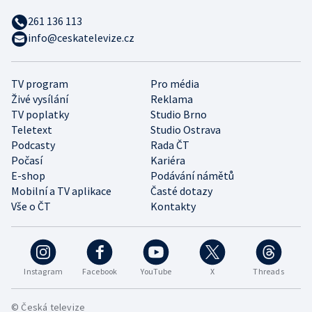
261 136 113
info@ceskatelevize.cz
TV program
Pro média
Živé vysílání
Reklama
TV poplatky
Studio Brno
Teletext
Studio Ostrava
Podcasty
Rada ČT
Počasí
Kariéra
E-shop
Podávání námětů
Mobilní a TV aplikace
Časté dotazy
Vše o ČT
Kontakty
Instagram
Facebook
YouTube
X
Threads
© Česká televize