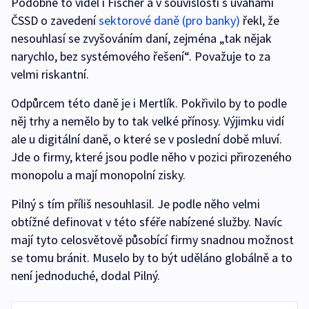
Podobně to viděl i Fischer a v souvislosti s úvahami
ČSSD o zavedení
sektorové daně (pro banky)
řekl, že
nesouhlasí se zvyšováním daní, zejména „tak nějak
narychlo, bez systémového řešení“. Považuje to za
velmi riskantní.
Odpůrcem této daně je i Mertlík. Pokřivilo by to podle
něj trhy a nemělo by to tak velké přínosy. Výjimku vidí
ale u digitální daně, o které se v poslední době mluví.
Jde o firmy, které jsou podle něho v pozici přirozeného
monopolu a mají monopolní zisky.
Pilný s tím příliš nesouhlasil. Je podle něho velmi
obtížné definovat v této sféře nabízené služby. Navíc
mají tyto celosvětově působící firmy snadnou možnost
se tomu bránit. Muselo by to být uděláno globálně a to
není jednoduché, dodal Pilný.