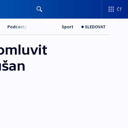
ČT
Podcasty
Sport
SLEDOVAT
omluvit
ušan