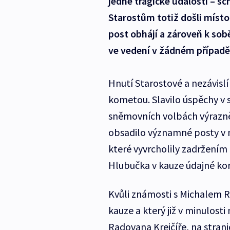
jedné tragické události – sc
Starostům totiž došli míst
post obhájí a zároveň k sob
ve vedení v žádném případě
Hnutí Starostové a nezávislí
kometou. Slavilo úspěchy v s
sněmovních volbách výrazně p
obsadilo významné posty v 
které vyvrcholily zadržení
Hlubučka v kauze údajné ko
Kvůli známosti s Michalem R
kauze a který již v minulost
Radovana Krejčíře, na stranic