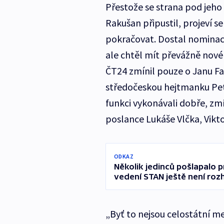
Přestože se strana pod jeho 
Rakušan připustil, projeví se 
pokračovat. Dostal nominace
ale chtěl mít převážně nové 
ČT24 zmínil pouze o Janu Fa
středočeskou hejtmanku Petr
funkci vykonávali dobře, z
poslance Lukáše Vlčka, Vikt
ODKAZ
Několik jedinců pošlapalo pr
vedení STAN ještě není ro
„Byť to nejsou celostátní me