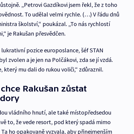
stojně. „Petrovi Gazdíkovi jsem řekl, že z toho
ovědnost. To udělal velmi rychle. (…) V řádu dnů
ministra školství,“ poukázal. „To nás rychlostí
i,“ je Rakušan přesvědčen.
á lukrativní pozice europoslance, šéf STAN
yl zvolen a je jen na Polčákovi, zda se jí vzdá.
který mu dali do rukou voliči,“ zdůraznil.
 chce Rakušan zůstat
zdory
dou vládního hnutí, ale také místopředsedou
ávě to, že vede resort, pod který spadá mimo
ici. Ta ho opakovaně vyzvala, aby přinejmenším