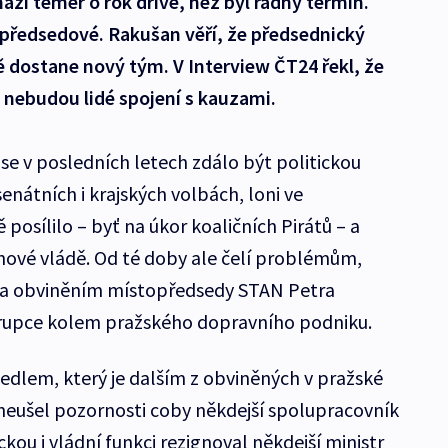
hází téměř o rok dříve, než byl řádný termín.
opředsedové. Rakušan věří, že předsednický
ě dostane nový tým. V Interview ČT24 řekl, že
 nebudou lidé spojení s kauzami.
 se v posledních letech zdálo být politickou
enátních i krajských volbách, loni ve
osílilo – byť na úkor koaličních Pirátů – a
nové vládě. Od té doby ale čelí problémům,
m a obviněním místopředsedy STAN Petra
rupce kolem pražského dopravního podniku.
edlem, který je dalším z obviněných v pražské
i neušel pozornosti coby někdejší spolupracovník
kou i vládní funkci rezignoval někdejší ministr