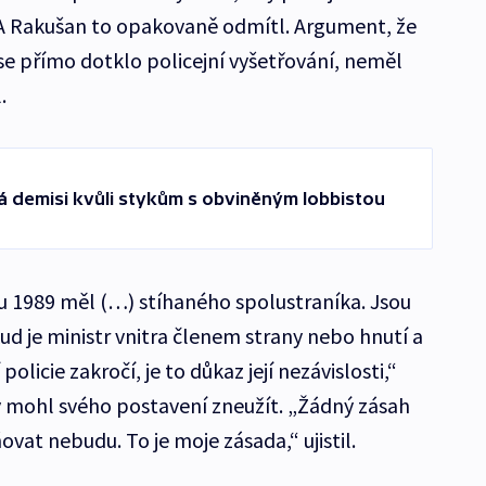
. A Rakušan to opakovaně odmítl. Argument, že
se přímo dotklo policejní vyšetřování, neměl
.
dá demisi kvůli stykům s obviněným lobbistou
ku 1989 měl (…) stíhaného spolustraníka. Jsou
d je ministr vnitra členem strany nebo hnutí a
olicie zakročí, je to důkaz její nezávislosti,“
y mohl svého postavení zneužít. „Žádný zásah
vat nebudu. To je moje zásada,“ ujistil.