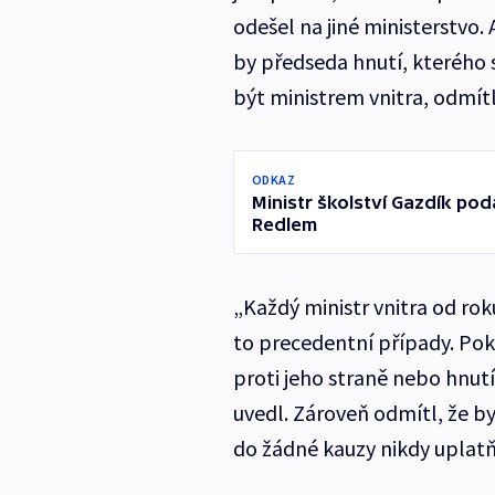
odešel na jiné ministerstvo
by předseda hnutí, kterého 
být ministrem vnitra, odmítl
ODKAZ
Ministr školství Gazdík po
Redlem
„Každý ministr vnitra od ro
to precedentní případy. Poku
proti jeho straně nebo hnutí p
uvedl. Zároveň odmítl, že b
do žádné kauzy nikdy uplatňo