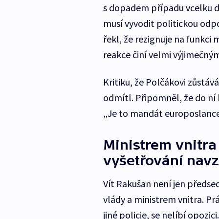
s dopadem případu vcelku dů
musí vyvodit politickou odp
řekl, že rezignuje na funkci 
reakce činí velmi výjimečným
Kritiku, že Polčákovi zůstáv
odmítl. Připomněl, že do ní b
„Je to mandát europoslance, 
Ministrem vnitra
vyšetřování nav
Vít Rakušan není jen předse
vlády a ministrem vnitra. Pr
jiné policie, se nelíbí opoz