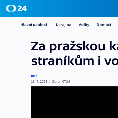
Hlavní události
Ukrajina
Volby
Domácí
Za pražskou k
straníkům i vo
mld
18. 7. 2022
|
Zdroj:
ČT24