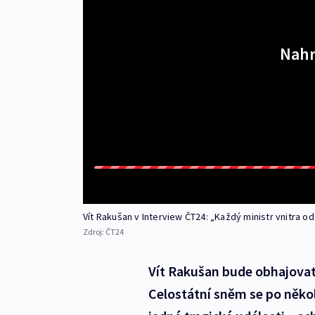
Nahr
Vít Rakušan v Interview ČT24: „Každý ministr vnitra o
Zdroj:
ČT24
Vít Rakušan bude obhajovat
Celostátní sněm se po někol