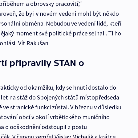
 příběhem a obrovsky pracovití,“
zároveň, že by i v novém vedení mohl být někdo
ersonální obměna. Nebudou ve vedení lidé, kteří
ějaký moment své politické práce selhali. Ti ho
hlásil Vít Rakušan.
tí připravily STAN o
akticky od okamžiku, kdy se hnutí dostalo do
odlet na stáž do Spojených států místopředseda
ě ve stranické funkci zůstal. V březnu v důsledku
tování obcí v okolí vrbětického muničního
na o odškodnění odstoupil z postu
čák. V červnu zemřel Věslav Michalik a krátce