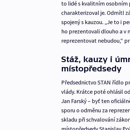
to lidé s kvalitním osobním
charakterizoval je. Odmítl 
spojený s kauzou. „Je to i p
ho prezentovali dlouho a v n
reprezentovat nebudou,“ pro
Stáž, kauzy i úmr
místopředsedy
Předsednictvo STAN řídlo pr
vlády. Krátce poté ohlásil 
Jan Farský – byť ten oficiáln
sporu o odměnu za reprezen
skladu při schvalování záko
místopředsedy Stanislav Pol