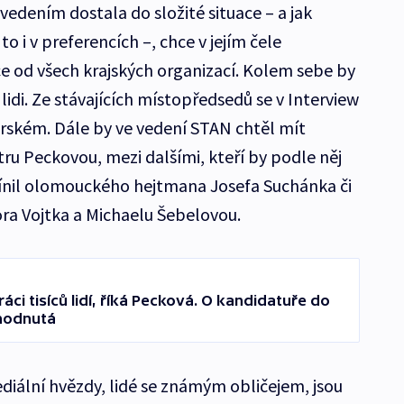
vedením dostala do složité situace – a jak
to i v preferencích –, chce v jejím čele
 od všech krajských organizací. Kolem sebe by
lidi. Ze stávajících místopředsedů se v Interview
rském. Dále by ve vedení STAN chtěl mít
u Peckovou, mezi dalšími, kteří by podle něj
mínil olomouckého hejtmana Josefa Suchánka či
ora Vojtka a Michaelu Šebelovou.
áci tisíců lidí, říká Pecková. O kandidatuře do
zhodnutá
diální hvězdy, lidé se známým obličejem, jsou