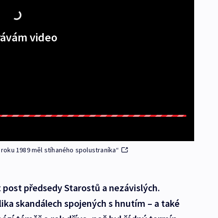
ávám video
d roku 1989 měl stíhaného spolustraníka“
 post předsedy Starostů a nezávislých.
ika skandálech spojených s hnutím – a také