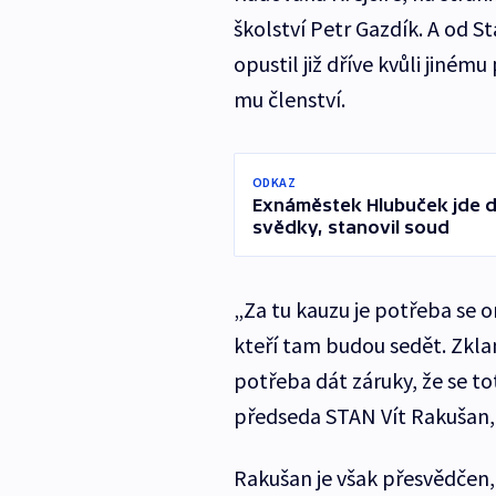
školství Petr Gazdík. A od S
opustil již dříve kvůli jiné
mu členství.
ODKAZ
Exnáměstek Hlubuček jde d
svědky, stanovil soud
„Za tu kauzu je potřeba se 
kteří tam budou sedět. Zklam
potřeba dát záruky, že se t
předseda STAN Vít Rakušan, 
Rakušan je však přesvědčen,