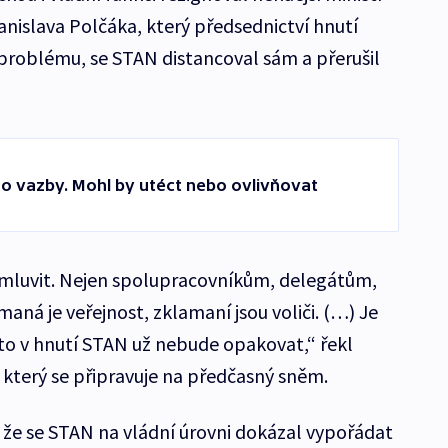
tanislava Polčáka, který předsednictví hnutí
mu problému, se STAN distancoval sám a přerušil
o vazby. Mohl by utéct nebo ovlivňovat
omluvit. Nejen spolupracovníkům, delegátům,
aná je veřejnost, zklamaní jsou voliči. (…) Je
oto v hnutí STAN už nebude opakovat,“ řekl
který se připravuje na předčasný sněm.
 že se STAN na vládní úrovni dokázal vypořádat