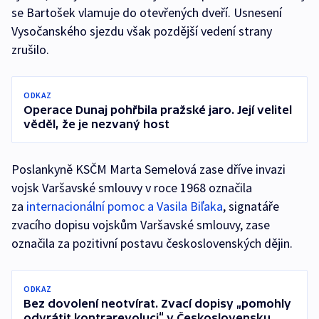
se Bartošek vlamuje do otevřených dveří. Usnesení
Vysočanského sjezdu však pozdější vedení strany
zrušilo.
ODKAZ
Operace Dunaj pohřbila pražské jaro. Její velitel
věděl, že je nezvaný host
Poslankyně KSČM Marta Semelová zase dříve invazi
vojsk Varšavské smlouvy v roce 1968 označila
za
internacionální pomoc a Vasila Biľaka
, signatáře
zvacího dopisu vojskům Varšavské smlouvy, zase
označila za pozitivní postavu československých dějin.
ODKAZ
Bez dovolení neotvírat. Zvací dopisy „pomohly
odvrátit kontrarevoluci“ v Československu