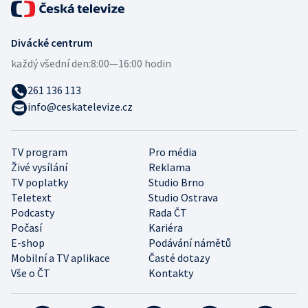
Divácké centrum
každý všední den:
8:00—16:00 hodin
261 136 113
info@ceskatelevize.cz
TV program
Pro média
Živé vysílání
Reklama
TV poplatky
Studio Brno
Teletext
Studio Ostrava
Podcasty
Rada ČT
Počasí
Kariéra
E-shop
Podávání námětů
Mobilní a TV aplikace
Časté dotazy
Vše o ČT
Kontakty