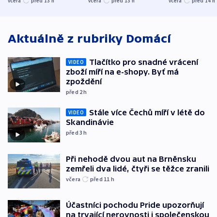
včera
před 13
h
včera
před 13
h
včera
před 14
h
atmosféru
spravedlnosti
od plynovod
Aktuálně z rubriky
Domácí
Tlačítko pro snadné vrácení
VIDEO
zboží míří na e-shopy. Byť má
zpoždění
před 2
h
Stále více Čechů míří v létě do
VIDEO
Skandinávie
před 3
h
Při nehodě dvou aut na Brněnsku
zemřeli dva lidé, čtyři se těžce zranili
včera
před 11
h
Účastníci pochodu Pride upozorňují
na trvající nerovnosti i společenskou