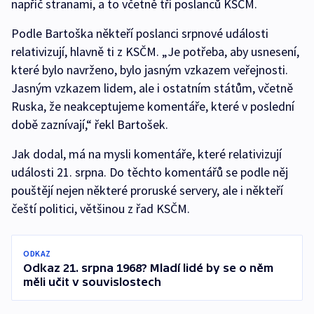
napříč stranami, a to včetně tří poslanců KSČM.
Podle Bartoška někteří poslanci srpnové události
relativizují, hlavně ti z KSČM. „Je potřeba, aby usnesení,
které bylo navrženo, bylo jasným vzkazem veřejnosti.
Jasným vzkazem lidem, ale i ostatním státům, včetně
Ruska, že neakceptujeme komentáře, které v poslední
době zaznívají,“ řekl Bartošek.
Jak dodal, má na mysli komentáře, které relativizují
události 21. srpna. Do těchto komentářů se podle něj
pouštějí nejen některé proruské servery, ale i někteří
čeští politici, většinou z řad KSČM.
ODKAZ
Odkaz 21. srpna 1968? Mladí lidé by se o něm
měli učit v souvislostech