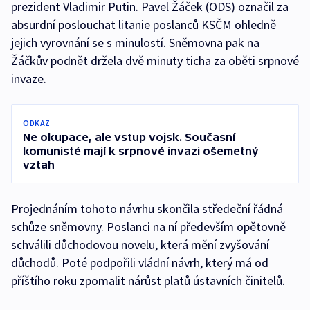
prezident Vladimir Putin. Pavel Žáček (ODS) označil za
absurdní poslouchat litanie poslanců KSČM ohledně
jejich vyrovnání se s minulostí. Sněmovna pak na
Žáčkův podnět držela dvě minuty ticha za oběti srpnové
invaze.
ODKAZ
Ne okupace, ale vstup vojsk. Současní
komunisté mají k srpnové invazi ošemetný
vztah
Projednáním tohoto návrhu skončila středeční řádná
schůze sněmovny. Poslanci na ní především opětovně
schválili důchodovou novelu, která mění zvyšování
důchodů. Poté podpořili vládní návrh, který má od
příštího roku zpomalit nárůst platů ústavních činitelů.