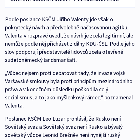
Podle poslance KSČM Jiřího Valenty jde však o
pokrytecký návrh a předvolebně načasovanou agitku.
Valenta v rozpravě uvedl, že návrh je zcela legitimní, ale
nemůže podle něj přicházet z dílny KDU-ČSL. Podle jeho
slov podporují představitelé lidovců zcela otevřeně
sudetoněmecký landsmanšaft.
„Vůbec nejsem proti debatovat tady, že invaze vojsk
Varšavské smlouvy byla proti principům mezinárodního
práva a v konečném důsledku poškodila celý
socialismus, a to jako myšlenkový rámec,“ poznamenal
Valenta.
Poslanec KSČM Leo Luzar prohlásil, že Rusko není
Sovětský svaz a Sovětský svaz není Rusko a bývalý
sovětský vůdce Leonid Brežněv není nynější ruský