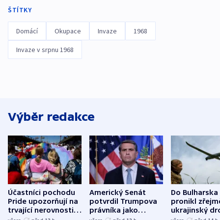
ŠTÍTKY
Domácí
Okupace
Invaze
1968
Invaze v srpnu 1968
Výběr redakce
Účastníci pochodu
Americký Senát
Do Bulharska
Pride upozorňují na
potvrdil Trumpova
pronikl zřejm
trvající nerovnosti i
právníka jako
ukrajinský dr
společenskou
ministra
explodoval k