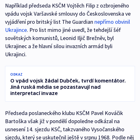
Například předseda KSČM Vojtěch Filip z ozbrojeného
vpádu vojsk Varšavské smlouvy do Československa ve
vyjádření pro britský list The Guardian
nepřímo obvinil
Ukrajince
. Pro list mimo jiné uvedl, že tehdejší šéf
sovětských komunistů, Leonid Iljič Brežněv, byl
Ukrajinec a že hlavní silou invazních armád byli
Ukrajinci.
ODKAZ
O vpád vojsk žádal Dubček, tvrdí komentátor.
Jiná ruská média se pozastavují nad
interpretací invaze
Předseda poslaneckého klubu KSČM Pavel Kováčik
Bartoška však již v pondělí dopoledne odkázal na
usnesení 14. sjezdu KSČ, takzvaného Vysočanského
sjezdu, který se uskutečnil ještě v srpnu 1968. Podle něj