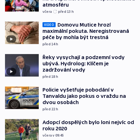
atmosféru
včera
před 13
h
Domovu Mutice hrozí
VIDEO
maximální pokuta. Neregistrovaná
péče by mohla být trestná
před 14
h
Řeky vysychají a podzemní vody
ubývá. Hydrolog: Klíčem je
zadržování vody
před 18
h
Policie vyšetřuje pobodání v
Tanvaldu jako pokus o vraždu na
dvou osobách
před 22
h
Adopcí dospělých bylo loni nejvíc od
roku 2020
včera v 09:45