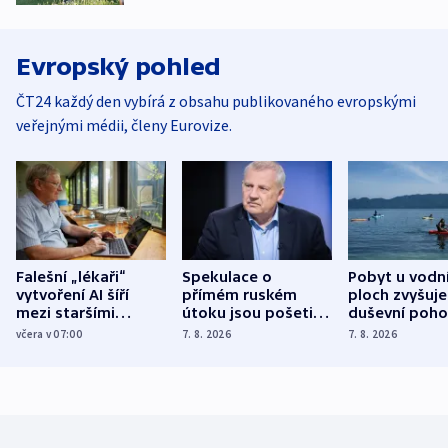
Evropský pohled
ČT24 každý den vybírá z obsahu publikovaného evropskými
veřejnými médii, členy Eurovize.
Falešní „lékaři“
Spekulace o
Pobyt u vodn
vytvoření AI šíří
přímém ruském
ploch zvyšuje
mezi staršími
útoku jsou pošetilé,
duševní poho
Poláky nebezpečné
míní estonský
ukázala
včera v 07:00
7. 8. 2026
7. 8. 2026
zdravotní rady
bezpečnostní
mezinárodní 
expert