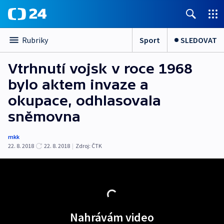
Sport
SLEDOVAT
Rubriky
Vtrhnutí vojsk v roce 1968
bylo aktem invaze a
okupace, odhlasovala
sněmovna
mkk
22. 8. 2018
22. 8. 2018
|
Zdroj:
ČTK
Nahrávám video