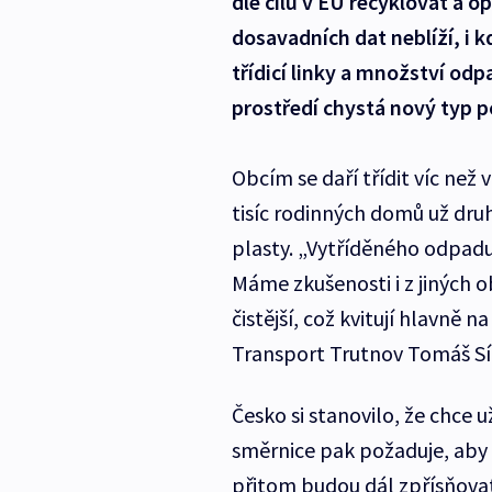
dle cílů v EU recyklovat a o
dosavadních dat neblíží, i k
třídicí linky a množství odp
prostředí chystá nový typ p
Obcím se daří třídit víc než
tisíc rodinných domů už dru
plasty. „Vytříděného odpadu
Máme zkušenosti i z jiných o
čistější, což kvitují hlavně n
Transport Trutnov Tomáš Sí
Česko si stanovilo, že chce u
směrnice pak požaduje, aby s
přitom budou dál zpřísňova