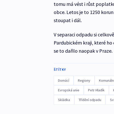
tomu má vést i růst poplatku
obce. Letos je to 1250 koru
stoupat i dál.
V separaci odpadu si celko
Pardubickém kraji, které ho 
se to dařilo naopak v Praze.
ŠTÍTKY
Domácí
Regiony
Komunáln
Evropská unie
Petr Hladík
Skládka
Třídění odpadu
Sv