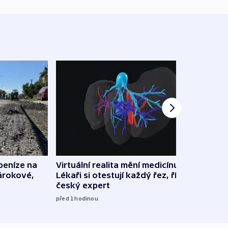
 peníze na
Virtuální realita mění medicínu.
Polic
nárokové,
Lékaři si otestují každý řez, říká
souvi
český expert
Správ
před 1
hodinou
13:08