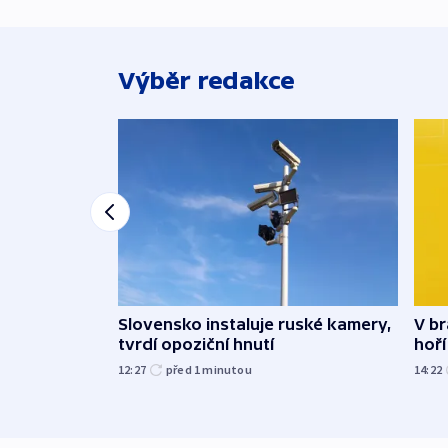
Výběr redakce
Slovensko instaluje ruské kamery,
V br
tvrdí opoziční hnutí
hoří
12:27
před 1
minutou
14:22