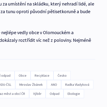
 za umístění na skládku, který nehradí lidé, ale
n za tunu oproti původní pětisetkoruně a bude
vě nejlépe vedly obce v Olomouckém a
dokázaly roztřídit víc než z poloviny. Nejméně
í odpad
Obce
Recyklace
Česko
KDU-ČSL
Miroslav Žbánek
ANO
Radka Vladyková
az měst a obcí ČR
Výběr
Odpad
Ekologie