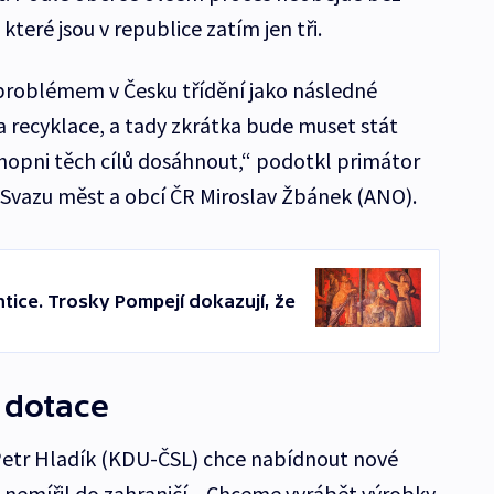
které jsou v republice zatím jen tři.
 problémem v Česku třídění jako následné
a recyklace, a tady zkrátka bude muset stát
opni těch cílů dosáhnout,“ podotkl primátor
vazu měst a obcí ČR Miroslav Žbánek (ANO).
ntice. Trosky Pompejí dokazují, že
 dotace
 Petr Hladík (KDU-ČSL) chce nabídnout nové
l nemířil do zahraničí. „Chceme vyrábět výrobky