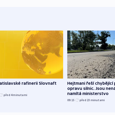
atislavské rafinerii Slovnaft
Hejtmani řeší chybějící
opravu silnic. Jsou ne
namítá ministerstvo
před 4
minutami
09:15
před 23
minutami