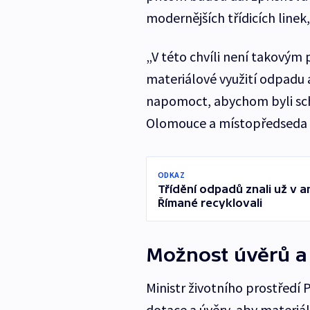
modernějších třídicích linek, 
„V této chvíli není takovým
materiálové využití odpadu 
napomoct, abychom byli sch
Olomouce a místopředseda S
ODKAZ
Třídění odpadů znali už v a
Římané recyklovali
Možnost úvěrů a
Ministr životního prostředí
dotace a úvěry, aby materiá