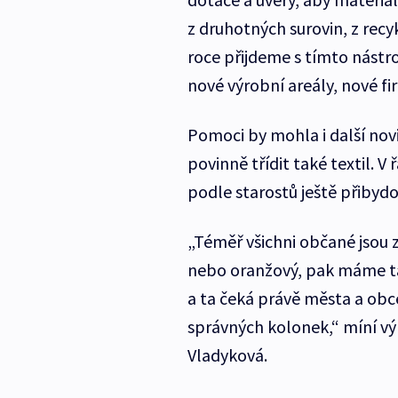
z druhotných surovin, z recy
roce přijdeme s tímto nástr
nové výrobní areály, nové fir
Pomoci by mohla i další novi
povinně třídit také textil. V 
podle starostů ještě přibydo
„Téměř všichni občané jsou z
nebo oranžový, pak máme tak
a ta čeká právě města a obce
správných kolonek,“ míní vý
Vladyková.