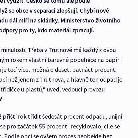
pět využít. Česko se tomu ale podle
dyž se obce v separaci zlepšují. Chybí nové
adu dál míří na skládky. Ministerstvo životního
odpory pro ty, kdo materiál zpracují.
 v minulosti. Třeba v Trutnově má každý z dvou
hým rokem vlastní barevné popelnice na papír i
 je teď více, možná o deset, patnáct procent.
bcí než jenom z Trutnova, a hlavně ten odpad je
a třídičce u plastů,“ uvedl vedoucí provozu
č.
ž příští rok třídit šedesát procent odpadu, unijní
e pro začátek 55 procent i recyklovalo, cíle se
t. Podle obcí se ovšem proces neobejde bez