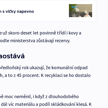
n s víčky napevno
e už skoro deset let povinně třídí i kovy a
dle ministerstva zůstávají rezervy.
zaostává
předloňský rok ukazují, že komunální odpad
h, a to z 45 procent. K recyklaci se ho dostalo
obě moc neměnil, i když z dlouhodobého
 dál víc materiálu a podíl skládkování klesá. K