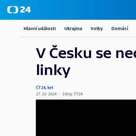
Hlavní události
Ukrajina
Volby
Domácí
V Česku se ne
linky
ČT24
,
ket
27. 10. 2024
|
Zdroj:
ČT24