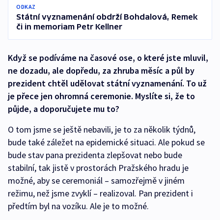
ODKAZ
Státní vyznamenání obdrží Bohdalová, Remek
či in memoriam Petr Kellner
Když se podíváme na časové ose, o které jste mluvil,
ne dozadu, ale dopředu, za zhruba měsíc a půl by
prezident chtěl udělovat státní vyznamenání. To už
je přece jen ohromná ceremonie. Myslíte si, že to
půjde, a doporučujete mu to?
O tom jsme se ještě nebavili, je to za několik týdnů,
bude také záležet na epidemické situaci. Ale pokud se
bude stav pana prezidenta zlepšovat nebo bude
stabilní, tak jistě v prostorách Pražského hradu je
možné, aby se ceremoniál – samozřejmě v jiném
režimu, než jsme zvyklí – realizoval. Pan prezident i
předtím byl na vozíku. Ale je to možné.