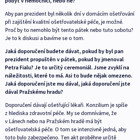
pobyt v nemocnici, nebo ne?
Aby pan prezident byl několik dní v domácím ošetřování
při zajištění kvalitní ošetřovatelské péče, je možné.
Proč by to nemohlo být tento pátek nebo tuto sobotu?
Je to k diskusi a bavíme se o tom.
Jaká doporučení budete dávat, pokud by byl pan
prezident propuštěn v pátek, pokud by jmenoval
Petra Fialu? Je to určitý ceremoniál. Jsme zvyklí na
náležitosti, které to má. Asi to bude nějak omezeno.
Jaká doporučení jste mu dával, jaká doporučení jste
dával Pražskému hradu?
Doporučení dávají ošetřující lékaři. Konzilium je spíše
z hlediska zdravotní péče. My se domníváme, že
v Lánech nebo na Pražském hradě má být
ošetřovatelská péče. O tom se intenzivně jedná, aby
toto bylo zabezpečeno. Ten akt proběhne určitě