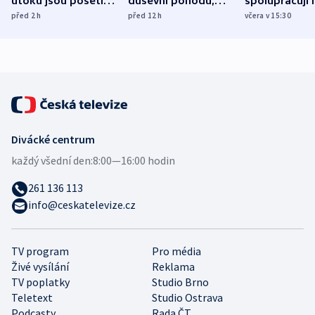
útoku jsou pošetilé,
duševní pohodu,
spolupracují h
míní estonský
ukázala
různých zemí
před 2
h
před 12
h
včera v 15:30
bezpečnostní
mezinárodní studie
expert
Divácké centrum
každý všední den:
8:00—16:00 hodin
261 136 113
info@ceskatelevize.cz
TV program
Pro média
Živé vysílání
Reklama
TV poplatky
Studio Brno
Teletext
Studio Ostrava
Podcasty
Rada ČT