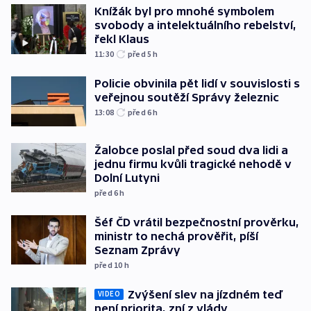
Knížák byl pro mnohé symbolem
svobody a intelektuálního rebelství,
řekl Klaus
11:30
před 5
h
Policie obvinila pět lidí v souvislosti s
veřejnou soutěží Správy železnic
13:08
před 6
h
Žalobce poslal před soud dva lidi a
jednu firmu kvůli tragické nehodě v
Dolní Lutyni
před 6
h
Šéf ČD vrátil bezpečnostní prověrku,
ministr to nechá prověřit, píší
Seznam Zprávy
před 10
h
Zvýšení slev na jízdném teď
VIDEO
není priorita, zní z vlády