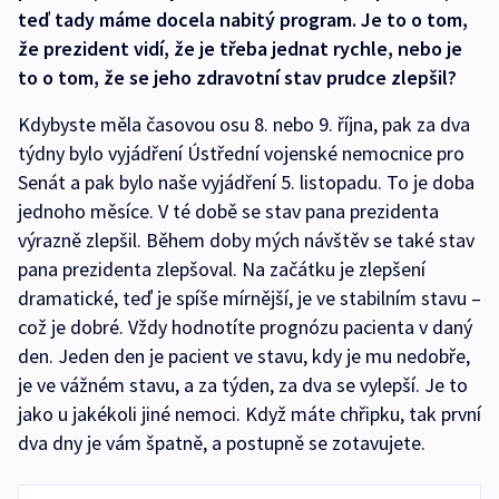
teď tady máme docela nabitý program. Je to o tom,
že prezident vidí, že je třeba jednat rychle, nebo je
to o tom, že se jeho zdravotní stav prudce zlepšil?
Kdybyste měla časovou osu 8. nebo 9. října, pak za dva
týdny bylo vyjádření Ústřední vojenské nemocnice pro
Senát a pak bylo naše vyjádření 5. listopadu. To je doba
jednoho měsíce. V té době se stav pana prezidenta
výrazně zlepšil. Během doby mých návštěv se také stav
pana prezidenta zlepšoval. Na začátku je zlepšení
dramatické, teď je spíše mírnější, je ve stabilním stavu –
což je dobré. Vždy hodnotíte prognózu pacienta v daný
den. Jeden den je pacient ve stavu, kdy je mu nedobře,
je ve vážném stavu, a za týden, za dva se vylepší. Je to
jako u jakékoli jiné nemoci. Když máte chřipku, tak první
dva dny je vám špatně, a postupně se zotavujete.