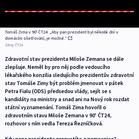
Tomáš Zima v 90' ČT24: „Aby pan prezident byl několik dní v
domácím ošetřování, je možné.“
Zdroj:
ČT24
Zdravotní stav prezidenta Miloše Zemana se dále
zlepšuje. Neměl by pro něj podle vedoucího
lékařského konzilia sledujícího prezidentův zdravotní
stav Tomáše Zimy být problém jmenovat v pátek
Petra Fialu (ODS) předsedou vlády, sejít se s
kandidáty na ministry a snad ani na Nový rok rozdat
státní vyznamenání. Tomáš Zima hovořil o
zdravotním stavu Miloše Zemana v 90' ČT24,
rozhovor s ním vedla Tereza Řezníčková.
Kdy pana prezidenta propustíte z nemocnice?