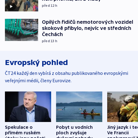
před 12
h
Opilých řidičů nemotorových vozidel
skokově přibylo, nejvíc ve středních
Čechách
před 13
h
Evropský pohled
ČT24 každý den vybírá z obsahu publikovaného evropskými
veřejnými médii, členy Eurovize.
Spekulace o
Pobyt u vodních
Jiný jazyk i t
přímém ruském
ploch zvyšuje
Ve Francii