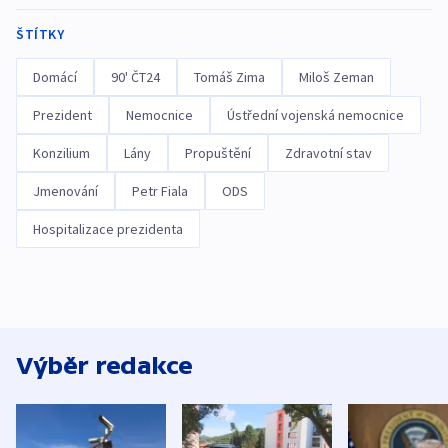
ŠTÍTKY
Domácí
90' ČT24
Tomáš Zima
Miloš Zeman
Prezident
Nemocnice
Ústřední vojenská nemocnice
Konzilium
Lány
Propuštění
Zdravotní stav
Jmenování
Petr Fiala
ODS
Hospitalizace prezidenta
Výběr redakce