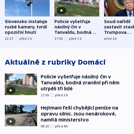
Slovensko instaluje
Policie vyšetřuje
Soud nařídil
ruské kamery, tvrdí
násilný čin v
zastavit stav
opoziční hnutí
Tanvaldu, bodná
Trumpova
zranění při něm
tanečního sá
12:27
před 1
h
17:03
před 1
h
před 2
h
utrpěli tři lidé
Aktuálně z rubriky
Domácí
Policie vyšetřuje násilný čin v
Tanvaldu, bodná zranění při něm
utrpěli tři lidé
17:03
před 1
h
Hejtmani řeší chybějící peníze na
opravu silnic. Jsou nenárokové,
namítá ministerstvo
09:15
před 4
h