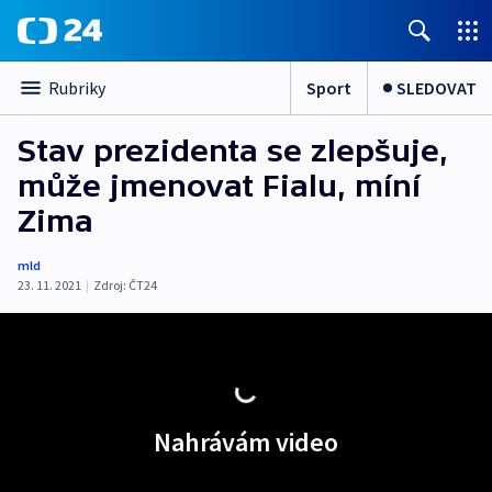
Sport
SLEDOVAT
Rubriky
Stav prezidenta se zlepšuje,
může jmenovat Fialu, míní
Zima
mld
23. 11. 2021
|
Zdroj:
ČT24
Nahrávám video