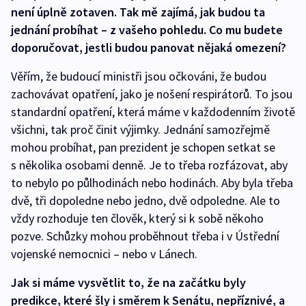
není úplně zotaven. Tak mě zajímá, jak budou ta
jednání probíhat – z vašeho pohledu. Co mu budete
doporučovat, jestli budou panovat nějaká omezení?
Věřím, že budoucí ministři jsou očkováni, že budou
zachovávat opatření, jako je nošení respirátorů. To jsou
standardní opatření, která máme v každodenním životě
všichni, tak proč činit výjimky. Jednání samozřejmě
mohou probíhat, pan prezident je schopen setkat se
s několika osobami denně. Je to třeba rozfázovat, aby
to nebylo po půlhodinách nebo hodinách. Aby byla třeba
dvě, tři dopoledne nebo jedno, dvě odpoledne. Ale to
vždy rozhoduje ten člověk, který si k sobě někoho
pozve. Schůzky mohou proběhnout třeba i v Ústřední
vojenské nemocnici – nebo v Lánech.
Jak si máme vysvětlit to, že na začátku byly
predikce, které šly i směrem k Senátu, nepříznivé, a