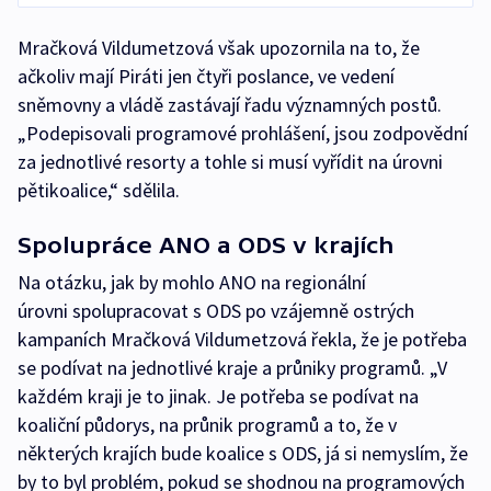
Mračková Vildumetzová však upozornila na to, že
ačkoliv mají Piráti jen čtyři poslance, ve vedení
sněmovny a vládě zastávají řadu významných postů.
„Podepisovali programové prohlášení, jsou zodpovědní
za jednotlivé resorty a tohle si musí vyřídit na úrovni
pětikoalice,“ sdělila.
Spolupráce ANO a ODS v krajích
Na otázku, jak by mohlo ANO na regionální
úrovni spolupracovat s ODS po vzájemně ostrých
kampaních Mračková Vildumetzová řekla, že je potřeba
se podívat na jednotlivé kraje a průniky programů. „V
každém kraji je to jinak. Je potřeba se podívat na
koaliční půdorys, na průnik programů a to, že v
některých krajích bude koalice s ODS, já si nemyslím, že
by to byl problém, pokud se shodnou na programových