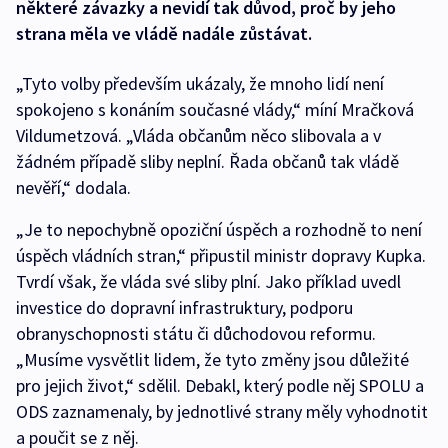
některé závazky a nevidí tak důvod, proč by jeho
strana měla ve vládě nadále zůstávat.
„Tyto volby především ukázaly, že mnoho lidí není
spokojeno s konáním současné vlády,“ míní Mračková
Vildumetzová. „Vláda občanům něco slibovala a v
žádném případě sliby neplní. Řada občanů tak vládě
nevěří,“ dodala.
„Je to nepochybně opoziční úspěch a rozhodně to není
úspěch vládních stran,“ připustil ministr dopravy Kupka.
Tvrdí však, že vláda své sliby plní. Jako příklad uvedl
investice do dopravní infrastruktury, podporu
obranyschopnosti státu či důchodovou reformu.
„Musíme vysvětlit lidem, že tyto změny jsou důležité
pro jejich život,“ sdělil. Debakl, který podle něj SPOLU a
ODS zaznamenaly, by jednotlivé strany měly vyhodnotit
a poučit se z něj.