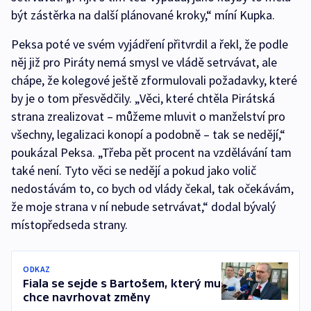
být zástěrka na další plánované kroky,“ míní Kupka.
Peksa poté ve svém vyjádření přitvrdil a řekl, že podle
něj již pro Piráty nemá smysl ve vládě setrvávat, ale
chápe, že kolegové ještě zformulovali požadavky, které
by je o tom přesvědčily. „Věci, které chtěla Pirátská
strana zrealizovat – můžeme mluvit o manželství pro
všechny, legalizaci konopí a podobně – tak se nedějí,“
poukázal Peksa. „Třeba pět procent na vzdělávání tam
také není. Tyto věci se nedějí a pokud jako volič
nedostávám to, co bych od vlády čekal, tak očekávám,
že moje strana v ní nebude setrvávat,“ dodal bývalý
místopředseda strany.
ODKAZ
Fiala se sejde s Bartošem, který mu
chce navrhovat změny