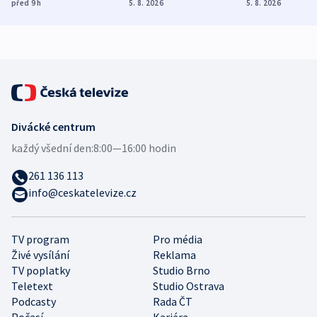
různých zemí
dohodu o
Bojovali na s
před 9
h
5. 8. 2026
5. 8. 2026
demografii
Ruska
Divácké centrum
každý všední den:
8:00—16:00 hodin
261 136 113
info@ceskatelevize.cz
TV program
Pro média
Živé vysílání
Reklama
TV poplatky
Studio Brno
Teletext
Studio Ostrava
Podcasty
Rada ČT