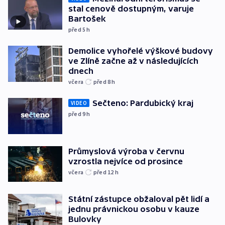
stal cenově dostupným, varuje
Bartošek
před 5
h
Demolice vyhořelé výškové budovy
ve Zlíně začne až v následujících
dnech
včera
před 8
h
Sečteno: Pardubický kraj
VIDEO
před 9
h
Průmyslová výroba v červnu
vzrostla nejvíce od prosince
včera
před 12
h
Státní zástupce obžaloval pět lidí a
jednu právnickou osobu v kauze
Bulovky