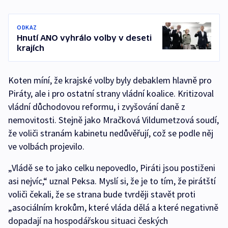
ODKAZ
Hnutí ANO vyhrálo volby v deseti
krajích
Koten míní, že krajské volby byly debaklem hlavně pro
Piráty, ale i pro ostatní strany vládní koalice. Kritizoval
vládní důchodovou reformu, i zvyšování daně z
nemovitosti. Stejně jako Mračková Vildumetzová soudí,
že voliči stranám kabinetu nedůvěřují, což se podle něj
ve volbách projevilo.
„Vládě se to jako celku nepovedlo, Piráti jsou postiženi
asi nejvíc,“ uznal Peksa. Myslí si, že je to tím, že pirátští
voliči čekali, že se strana bude tvrději stavět proti
„asociálním krokům, které vláda dělá a které negativně
dopadají na hospodářskou situaci českých