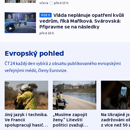
včera
před 13
h
Vláda neplánuje opatření kvůli
VIDEO
vedrům, říká Maříková. Svárovská:
Připravme se na následky
před 16
h
Evropský pohled
ČT24 každý den vybírá z obsahu publikovaného evropskými
veřejnými médii, členy Eurovize.
Jiný jazyk i technika.
„Musíme zapojit
Na Ukrajině j
Ve Francii
ženy.“ Litevští
zadržováni o
spolupracují hasiči z
politici zvažují
z více než 50 