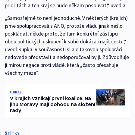
prioritách a ten kraj se bude někam posouvat,“ uvedla.
„Samozřejmě to není jednoduché. V některých (krajích)
jsme spolupracovali s ANO, protože vládu jinak nešlo
poskládat, někde proto, že tam konkrétní zástupci
obou politických uskupení k sobě dokázali najít cestu,“
uvedl Kupka. V současnosti si ale takovou spolupráci
nedovede představit a nedoporučoval by ji. Zdůvodňuje
ji mírou negace proti vládě, která „často přesahuje
všechny meze“.
ODKAZ
V krajích vznikají první koalice. Na
jihu Moravy mají dohodu na složení
rady
ŠTÍTKY