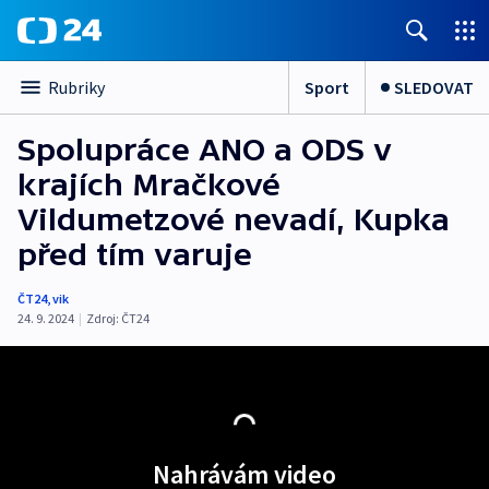
Sport
SLEDOVAT
Rubriky
Spolupráce ANO a ODS v
krajích Mračkové
Vildumetzové nevadí, Kupka
před tím varuje
ČT24
,
vik
24. 9. 2024
|
Zdroj:
ČT24
Nahrávám video