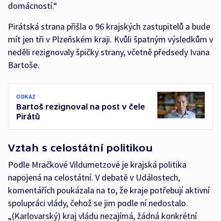
domácností.“
Pirátská strana přišla o 96 krajských zastupitelů a bude
mít jen tři v Plzeňském kraji. Kvůli špatným výsledkům v
neděli rezignovaly špičky strany, včetně předsedy Ivana
Bartoše.
ODKAZ
Bartoš rezignoval na post v čele
Pirátů
Vztah s celostátní politikou
Podle Mračkové Vildumetzové je krajská politika
napojená na celostátní. V debatě v Událostech,
komentářích poukázala na to, že kraje potřebují aktivní
spolupráci vlády, čehož se jim podle ní nedostalo.
„(Karlovarský) kraj vládu nezajímá, žádná konkrétní