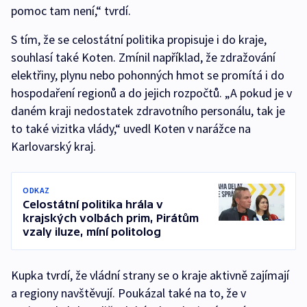
pomoc tam není,“ tvrdí.
S tím, že se celostátní politika propisuje i do kraje,
souhlasí také Koten. Zmínil například, že zdražování
elektřiny, plynu nebo pohonných hmot se promítá i do
hospodaření regionů a do jejich rozpočtů. „A pokud je v
daném kraji nedostatek zdravotního personálu, tak je
to také vizitka vlády,“ uvedl Koten v narážce na
Karlovarský kraj.
ODKAZ
Celostátní politika hrála v
krajských volbách prim, Pirátům
vzaly iluze, míní politolog
Kupka tvrdí, že vládní strany se o kraje aktivně zajímají
a regiony navštěvují. Poukázal také na to, že v