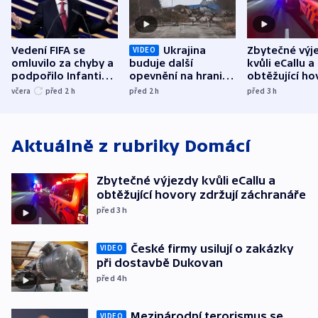
Vedení FIFA se
Ukrajina
Zbytečné výj
VIDEO
omluvilo za chyby a
buduje další
kvůli eCallu a
podpořilo Infantina.
opevnění na hranici
obtěžující ho
UEFA trvá na
s Běloruskem
zdržují záchr
včera
před 2
h
před 2
h
před 3
h
bojkotu
Aktuálně z rubriky
Domácí
Zbytečné výjezdy kvůli eCallu a
obtěžující hovory zdržují záchranáře
před 3
h
České firmy usilují o zakázky
VIDEO
při dostavbě Dukovan
před 4
h
Mezinárodní terorismus se
VIDEO