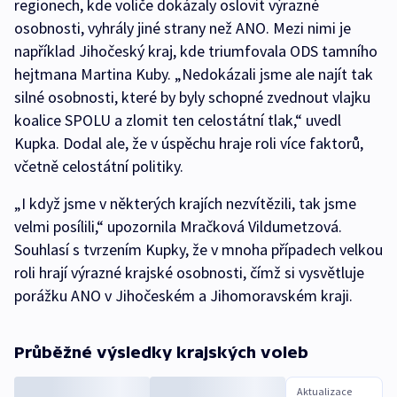
regionech, kde voliče dokázaly oslovit výrazné
osobnosti, vyhrály jiné strany než ANO. Mezi nimi je
například Jihočeský kraj, kde triumfovala ODS tamního
hejtmana Martina Kuby. „Nedokázali jsme ale najít tak
silné osobnosti, které by byly schopné zvednout vlajku
koalice SPOLU a zlomit ten celostátní tlak,“ uvedl
Kupka. Dodal ale, že v úspěchu hraje roli více faktorů,
včetně celostátní politiky.
„I když jsme v některých krajích nezvítězili, tak jsme
velmi posílili,“ upozornila Mračková Vildumetzová.
Souhlasí s tvrzením Kupky, že v mnoha případech velkou
roli hrají výrazné krajské osobnosti, čímž si vysvětluje
porážku ANO v Jihočeském a Jihomoravském kraji.
Průběžné výsledky krajských voleb
Aktualizace