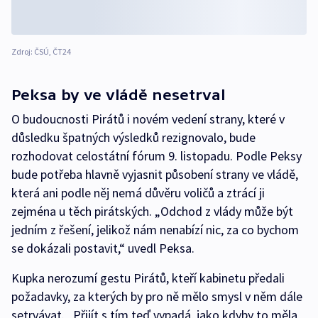
Zdroj: ČSÚ, ČT24
Peksa by ve vládě nesetrval
O budoucnosti Pirátů i novém vedení strany, které v
důsledku špatných výsledků rezignovalo, bude
rozhodovat celostátní fórum 9. listopadu. Podle Peksy
bude potřeba hlavně vyjasnit působení strany ve vládě,
která ani podle něj nemá důvěru voličů a ztrácí ji
zejména u těch pirátských. „Odchod z vlády může být
jedním z řešení, jelikož nám nenabízí nic, za co bychom
se dokázali postavit,“ uvedl Peksa.
Kupka nerozumí gestu Pirátů, kteří kabinetu předali
požadavky, za kterých by pro ně mělo smysl v něm dále
setrvávat. „Přijít s tím teď vypadá, jako kdyby to měla