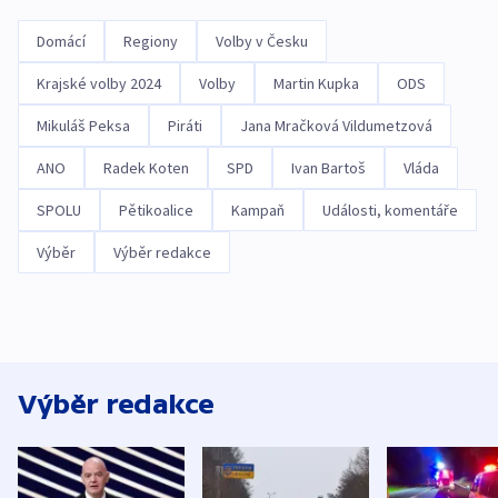
Domácí
Regiony
Volby v Česku
Krajské volby 2024
Volby
Martin Kupka
ODS
Mikuláš Peksa
Piráti
Jana Mračková Vildumetzová
ANO
Radek Koten
SPD
Ivan Bartoš
Vláda
SPOLU
Pětikoalice
Kampaň
Události, komentáře
Výběr
Výběr redakce
Výběr redakce