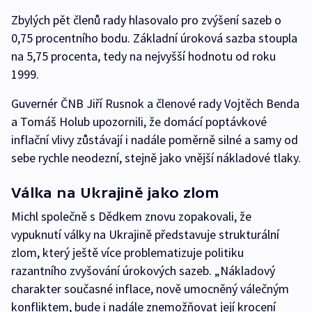
Zbylých pět členů rady hlasovalo pro zvýšení sazeb o
0,75 procentního bodu. Základní úroková sazba stoupla
na 5,75 procenta, tedy na nejvyšší hodnotu od roku
1999.
Guvernér ČNB Jiří Rusnok a členové rady Vojtěch Benda
a Tomáš Holub upozornili, že domácí poptávkové
inflační vlivy zůstávají i nadále poměrně silné a samy od
sebe rychle neodezní, stejně jako vnější nákladové tlaky.
Válka na Ukrajině jako zlom
Michl společně s Dědkem znovu zopakovali, že
vypuknutí války na Ukrajině představuje strukturální
zlom, který ještě více problematizuje politiku
razantního zvyšování úrokových sazeb. „Nákladový
charakter současné inflace, nově umocněný válečným
konfliktem, bude i nadále znemožňovat její krocení