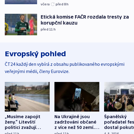
včera
před 8
h
Etická komise FAČR rozdala tresty za
korupční kauzu
před 11
h
Evropský pohled
ČT24 každý den vybírá z obsahu publikovaného evropskými
veřejnými médii, členy Eurovize.
„Musíme zapojit
Na Ukrajině jsou
Španělský
ženy.“ Litevští
zadržováni občané
pořadatel fes
politici zvažují
z více než 50 zemí.
dostal pokut
dohodu o
Bojovali na straně
nekalé prakti
před 11
h
před 12
h
4. 8. 2026