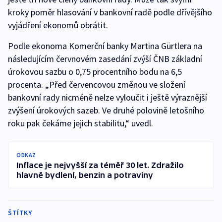
kroky poměr hlasování v bankovní radě podle dřívějšího
vyjádření ekonomů obrátit.
Podle ekonoma Komerční banky Martina Gürtlera na
následujícím červnovém zasedání zvýší ČNB základní
úrokovou sazbu o 0,75 procentního bodu na 6,5
procenta. „Před červencovou změnou ve složení
bankovní rady nicméně nelze vyloučit i ještě výraznější
zvýšení úrokových sazeb. Ve druhé polovině letošního
roku pak čekáme jejich stabilitu,“ uvedl.
ODKAZ
Inflace je nejvyšší za téměř 30 let. Zdražilo
hlavně bydlení, benzin a potraviny
ŠTÍTKY