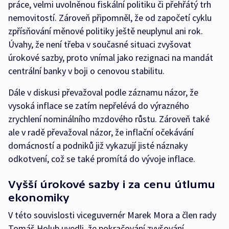
práce, velmi uvolněnou fiskální politiku či přehřátý trh
nemovitostí. Zároveň připomněl, že od započetí cyklu
zpřísňování měnové politiky ještě neuplynul ani rok.
Úvahy, že není třeba v současné situaci zvyšovat
úrokové sazby, proto vnímal jako rezignaci na mandát
centrální banky v boji o cenovou stabilitu.
Dále v diskusi převažoval podle záznamu názor, že
vysoká inflace se zatím nepřelévá do výrazného
zrychlení nominálního mzdového růstu. Zároveň také
ale v radě převažoval názor, že inflační očekávání
domácností a podniků již vykazují jisté náznaky
odkotvení, což se také promítá do vývoje inflace.
Vyšší úrokové sazby i za cenu útlumu
ekonomiky
V této souvislosti viceguvernér Marek Mora a člen rady
Tomáš Holub uvedli, že pokračování zvyšování