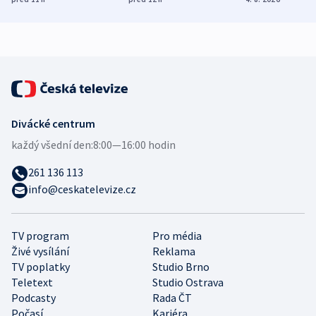
demografii
Ruska
Divácké centrum
každý všední den:
8:00—16:00 hodin
261 136 113
info@ceskatelevize.cz
TV program
Pro média
Živé vysílání
Reklama
TV poplatky
Studio Brno
Teletext
Studio Ostrava
Podcasty
Rada ČT
Počasí
Kariéra