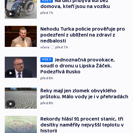
Na ulici přibývá lidí bez
VIDEO
domova, kteří jsou na vozíku
před 7
h
Nehodu Turka policie prověřuje pro
podezření z ublížení na zdraví z
nedbalosti
včera
před 7
h
Jednoznačná provokace,
VIDEO
soudí o dronu u Lipska Žáček.
Podezřívá Rusko
před 8
h
Řeky mají jen zlomek obvyklého
průtoku. Málo vody je i v přehradách
před 8
h
Rekordy hlásí 91 procent stanic, tři
desítky naměřily nejvyšší teplotu v
historii