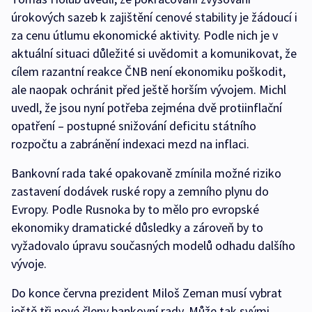
úrokových sazeb k zajištění cenové stability je žádoucí i
za cenu útlumu ekonomické aktivity. Podle nich je v
aktuální situaci důležité si uvědomit a komunikovat, že
cílem razantní reakce ČNB není ekonomiku poškodit,
ale naopak ochránit před ještě horším vývojem. Michl
uvedl, že jsou nyní potřeba zejména dvě protiinflační
opatření – postupné snižování deficitu státního
rozpočtu a zabránění indexaci mezd na inflaci.
Bankovní rada také opakovaně zmínila možné riziko
zastavení dodávek ruské ropy a zemního plynu do
Evropy. Podle Rusnoka by to mělo pro evropské
ekonomiky dramatické důsledky a zároveň by to
vyžadovalo úpravu současných modelů odhadu dalšího
vývoje.
Do konce června prezident Miloš Zeman musí vybrat
ještě tři nové členy bankovní rady. Může tak svými