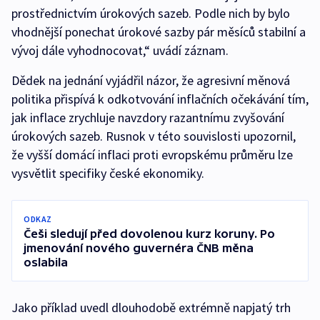
prostřednictvím úrokových sazeb. Podle nich by bylo
vhodnější ponechat úrokové sazby pár měsíců stabilní a
vývoj dále vyhodnocovat,“ uvádí záznam.
Dědek na jednání vyjádřil názor, že agresivní měnová
politika přispívá k odkotvování inflačních očekávání tím,
jak inflace zrychluje navzdory razantnímu zvyšování
úrokových sazeb. Rusnok v této souvislosti upozornil,
že vyšší domácí inflaci proti evropskému průměru lze
vysvětlit specifiky české ekonomiky.
ODKAZ
Češi sledují před dovolenou kurz koruny. Po
jmenování nového guvernéra ČNB měna
oslabila
Jako příklad uvedl dlouhodobě extrémně napjatý trh