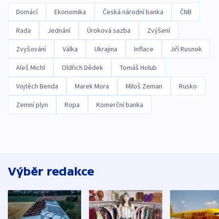
Domácí
Ekonomika
Česká národní banka
ČNB
Rada
Jednání
Úroková sazba
Zvýšení
Zvyšování
Válka
Ukrajina
Inflace
Jiří Rusnok
Aleš Michl
Oldřich Dědek
Tomáš Holub
Vojtěch Benda
Marek Mora
Miloš Zeman
Rusko
Zemní plyn
Ropa
Komerční banka
Výběr redakce