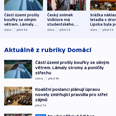
Částí území prošly
Český snímek
Srážka nákla
bouřky se silným
Volklore má
letadla s dr
větrem. Lámaly
studentského
Lipska byla p
stromy a poničily
Oscara, zabojuje o
německého mi
včera
před 4
h
včera
před 5
h
včera
před 5
h
střechu
cenu za krátký film
hybridní útok
Aktuálně z rubriky
Domácí
Částí území prošly bouřky se silným
větrem. Lámaly stromy a poničily
střechu
včera
před 4
h
Koaliční poslanci plánují úpravu
novely zmírňující pravidla pro střet
zájmů
před 7
h