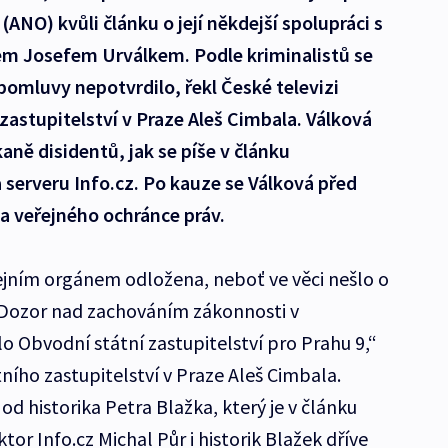
(ANO) kvůli článku o její někdejší spolupráci s
m Josefem Urválkem. Podle kriminalistů se
pomluvy nepotvrdilo, řekl České televizi
astupitelství v Praze Aleš Cimbala. Válková
kaně disidentů, jak se píše v článku
 serveru Info.cz. Po kauze se Válková před
a veřejného ochránce práv.
ejním orgánem odložena, neboť ve věci nešlo o
 Dozor nad zachováním zákonnosti v
o Obvodní státní zastupitelství pro Prahu 9,“
ního zastupitelství v Praze Aleš Cimbala.
d historika Petra Blažka, který je v článku
tor Info.cz Michal Půr i historik Blažek dříve