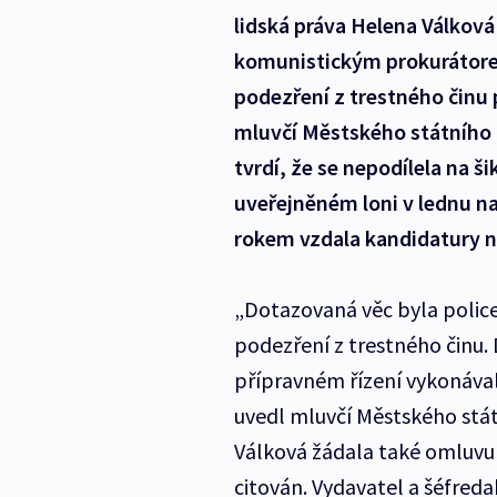
lidská práva Helena Válková 
komunistickým prokurátore
podezření z trestného činu 
mluvčí Městského státního z
tvrdí, že se nepodílela na ši
uveřejněném loni v lednu na
rokem vzdala kandidatury n
„Dotazovaná věc byla polic
podezření z trestného činu.
přípravném řízení vykonával
uvedl mluvčí Městského stát
Válková žádala také omluvu o
citován. Vydavatel a šéfredak