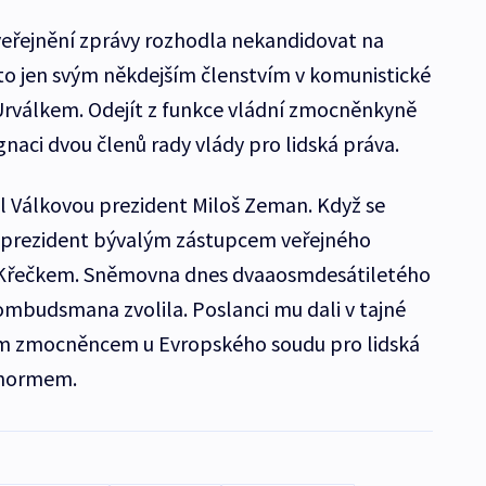
veřejnění zprávy rozhodla nekandidovat na
 jen svým někdejším členstvím v komunistické
s Urválkem. Odejít z funkce vládní zmocněnkyně
gnaci dvou členů rady vlády pro lidská práva.
Válkovou prezident Miloš Zeman. Když se
i prezident bývalým zástupcem veřejného
 Křečkem. Sněmovna dnes dvaaosmdesátiletého
mbudsmana zvolila. Poslanci mu dali v tajné
ím zmocněncem u Evropského soudu pro lidská
chormem.