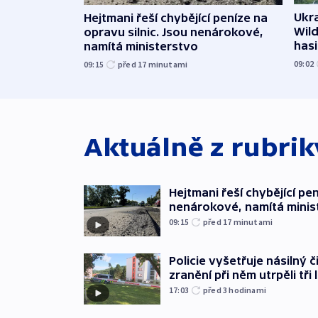
Ukra
Hejtmani řeší chybějící peníze na
Wild
opravu silnic. Jsou nenárokové,
hasi
namítá ministerstvo
09:02
09:15
před 17
minutami
Aktuálně z rubri
Hejtmani řeší chybějící pen
nenárokové, namítá minis
09:15
před 17
minutami
Policie vyšetřuje násilný 
zranění při něm utrpěli tři 
17:03
před 3
hodinami