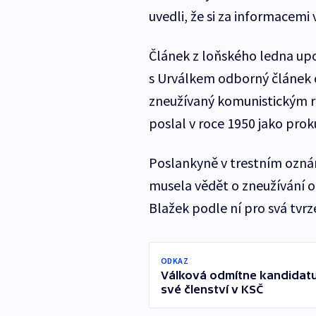
uvedli, že si za informacemi v
Článek z loňského ledna upo
s Urválkem odborný článek 
zneužívaný komunistickým re
poslal v roce 1950 jako pro
Poslankyně v trestním oznám
musela vědět o zneužívání 
Blažek podle ní pro svá tvr
ODKAZ
Válková odmítne kandidat
své členství v KSČ