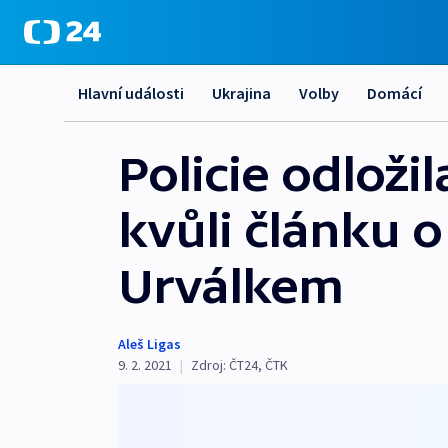
Hlavní události
Ukrajina
Volby
Domácí
Policie odloži
kvůli článku 
Urválkem
Aleš Ligas
9. 2. 2021
|
Zdroj:
ČT24
,
ČTK