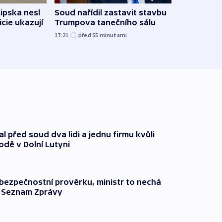
Lipska nesl
Soud nařídil zastavit stavbu
Žido
icie ukazují
Trumpova tanečního sálu
břehu
kriti
17:21
před 55
minutami
před 5
l před soud dva lidi a jednu firmu kvůli
odě v Dolní Lutyni
l bezpečnostní prověrku, ministr to nechá
ší Seznam Zprávy