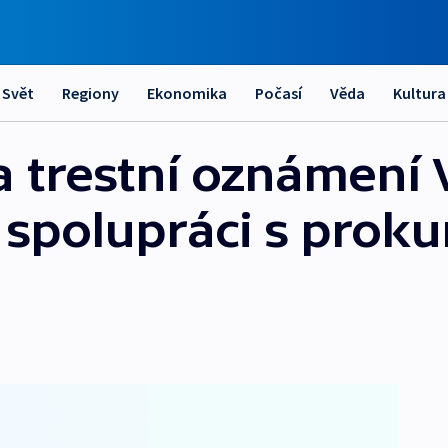
Svět
Regiony
Ekonomika
Počasí
Věda
Kultura
la trestní oznámení
o spolupráci s prok