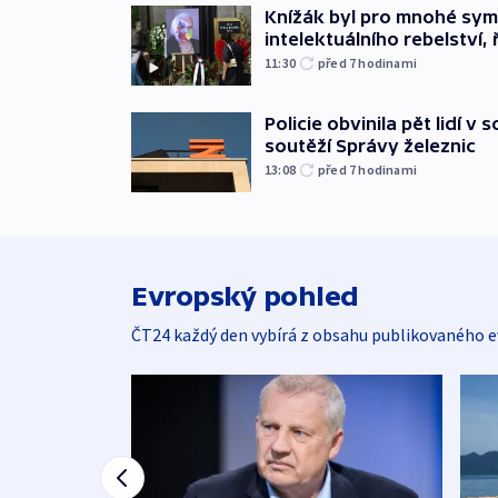
Knížák byl pro mnohé sy
intelektuálního rebelství, 
11:30
před 7
hodinami
Policie obvinila pět lidí v 
soutěží Správy železnic
13:08
před 7
hodinami
Evropský pohled
ČT24 každý den vybírá z obsahu publikovaného e