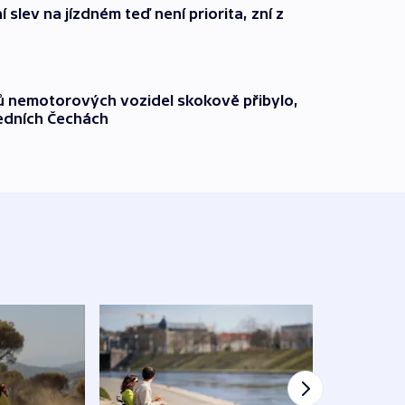
 slev na jízdném teď není priorita, zní z
čů nemotorových vozidel skokově přibylo,
ředních Čechách