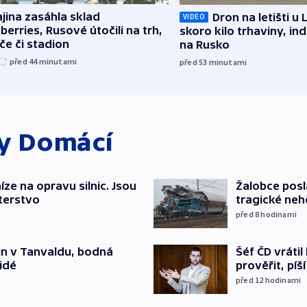
jina zasáhla sklad
Dron na letišti u 
VIDEO
berries, Rusové útočili na trh,
skoro kilo trhaviny, ind
če či stadion
na Rusko
před 44
minutami
před 53
minutami
ky
Domácí
íze na opravu silnic. Jsou
Žalobce posla
terstvo
tragické neh
před 8
hodinami
Šéf ČD vráti
čin v Tanvaldu, bodná
prověřit, pí
lidé
před 12
hodinami