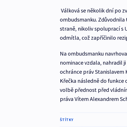
Válková se několik dní po z
ombudsmanku. Zdůvodnila to
straně, nikoliv spoluprací 
odmítla, což zapříčinilo rezi
Na ombudsmanku navrhoval 
nominace vzdala, nahradil j
ochránce práv Stanislavem
Křečka následně do funkce o
volbě přednost před vládn
práva Vítem Alexandrem S
ŠTÍTKY