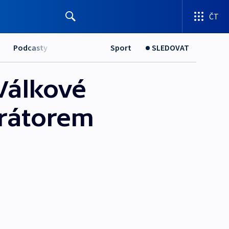
ČT
Podcasty
Sport
SLEDOVAT
 Válkové
urátorem