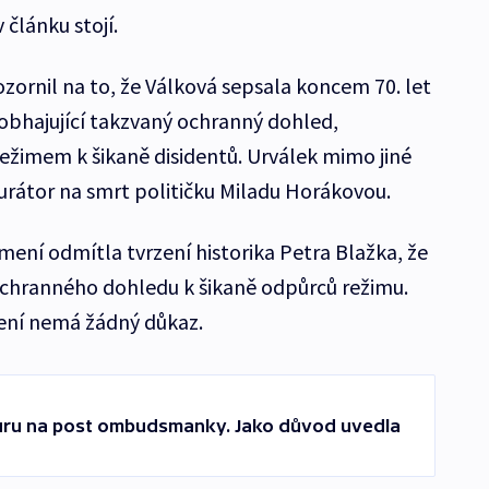
 článku stojí.
zornil na to, že Válková sepsala koncem 70. let
obhajující takzvaný ochranný dohled,
žimem k šikaně disidentů. Urválek mimo jiné
kurátor na smrt političku Miladu Horákovou.
ení odmítla tvrzení historika Petra Blažka, že
ochranného dohledu k šikaně odpůrců režimu.
zení nemá žádný důkaz.
uru na post ombudsmanky. Jako důvod uvedla