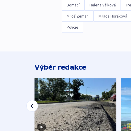
Domácí
Helena Válková
Tr
Miloš Zeman
Milada Horáková
Policie
Výběr redakce