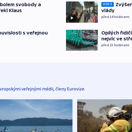
Zvýšení
mbolem svobody a
VIDEO
vlády
řekl Klaus
před 14
hodinami
Opilých řidi
souvislosti s veřejnou
nejvíc ve st
před 15
hodinami
vropskými veřejnými médii, členy Eurovize.