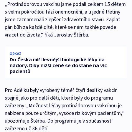
„Protinádorovou vakcínu jsme podali celkem 15 dětem
s velmi pokročilou fází onemocnění, a u jedné třetiny
jsme zaznamenali zlepšení zdravotního stavu. Zaplať
pán bůh za každé dítě, které se nám takhle povede
vracet do života,“ říká Jaroslav Štěrba.
ODKAZ
Do Česka míří levnější biologické léky na
nádory. Díky nižší ceně se dostane na víc
pacientů
Pro Adélku byly vyrobeny téměř čtyři desítky vakcín
stejně jako pro další děti, které byly do programu
zařazeny. „Možnost léčby protinádorovou vakcínou je
nabízena pouze určitým, vysoce rizikovým pacientům,“
upozorňuje Štěrba. Do programu je v současnosti
zařazeno už 36 dětí.