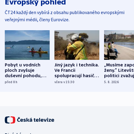
Evropský pohled
ČT24 každý den vybírá z obsahu publikovaného evropskými
veřejnými médii, členy Eurovize.
Pobyt u vodních
Jiný jazyk i technika.
„Musíme zapo
ploch zvyšuje
Ve Francii
ženy.“ Litevšt
duševní pohodu,
spolupracují hasiči z
politici zvažuj
ukázala
různých zemí
dohodu o
před 8
h
včera v 15:30
5. 8. 2026
mezinárodní studie
demografii