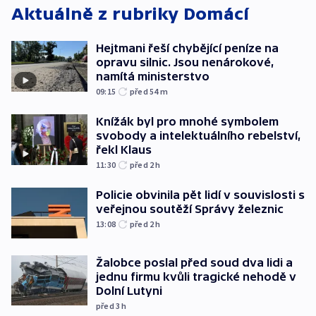
Aktuálně z rubriky
Domácí
Hejtmani řeší chybějící peníze na
opravu silnic. Jsou nenárokové,
namítá ministerstvo
09:15
před 54
m
Knížák byl pro mnohé symbolem
svobody a intelektuálního rebelství,
řekl Klaus
11:30
před 2
h
Policie obvinila pět lidí v souvislosti s
veřejnou soutěží Správy železnic
13:08
před 2
h
Žalobce poslal před soud dva lidi a
jednu firmu kvůli tragické nehodě v
Dolní Lutyni
před 3
h