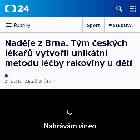
Sport
SLEDOVAT
Rubriky
Naděje z Brna. Tým českých
lékařů vytvořil unikátní
metodu léčby rakoviny u dětí
jh
24. 9. 2018
|
Zdroj:
ČT24
,
ČTK
Nahrávám video