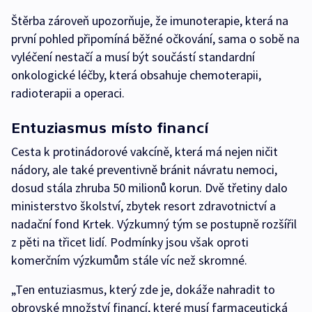
Štěrba zároveň upozorňuje, že imunoterapie, která na
první pohled připomíná běžné očkování, sama o sobě na
vyléčení nestačí a musí být součástí standardní
onkologické léčby, která obsahuje chemoterapii,
radioterapii a operaci.
Entuziasmus místo financí
Cesta k protinádorové vakcíně, která má nejen ničit
nádory, ale také preventivně bránit návratu nemoci,
dosud stála zhruba 50 milionů korun. Dvě třetiny dalo
ministerstvo školství, zbytek resort zdravotnictví a
nadační fond Krtek. Výzkumný tým se postupně rozšířil
z pěti na třicet lidí. Podmínky jsou však oproti
komerčním výzkumům stále víc než skromné.
„Ten entuziasmus, který zde je, dokáže nahradit to
obrovské množství financí, které musí farmaceutická