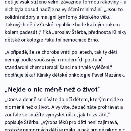
dětí je však stiženo velmi závažnou formou rakoviny – u
nich byla dosud naděje na vyléčení minimální. „Jsou to
solidní nádory a maligní lymfomy dětského věku.
Takových dětí v České republice bude každým rokem
kolem padesáti,“ říká Jaroslav Štěrba, přednosta Kliniky
dětské onkologie Fakultní nemocnice Brno.
„V případě, že se choroba vrátí po letech, tak ty děti
nemají podle současných moderních postupů
standardní chemoterapií šanci na trvalé vyléčení,“
doplňuje lékař Kliniky dětské onkologie Pavel Mazánek.
„Nejde o nic méně než o život“
„Dnes a denně se díváte do očí dětem, kterým nejde o
nic méně než o život. A vy víte, že začínáte prohrávat a
zoufale se snažíte vymyslet něco, jak to zvrátit,“
popisuje Štěrba. „Výroba léků pro děti není zajímavá,
protože nemocných dětí je málo, a pak pro ně nikdo nic