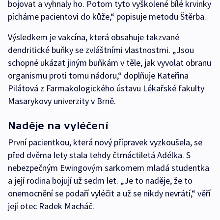
bojovat a vyhnaly ho. Potom tyto vyškolené bílé krvinky
pícháme pacientovi do kůže,“ popisuje metodu Štěrba.
Výsledkem je vakcína, která obsahuje takzvané
dendritické buňky se zvláštními vlastnostmi. „Jsou
schopné ukázat jiným buňkám v těle, jak vyvolat obranu
organismu proti tomu nádoru,“ doplňuje Kateřina
Pilátová z Farmakologického ústavu Lékařské fakulty
Masarykovy univerzity v Brně.
Naděje na vyléčení
První pacientkou, která nový přípravek vyzkoušela, se
před dvěma lety stala tehdy čtrnáctiletá Adélka. S
nebezpečným Ewingovým sarkomem mladá studentka
a její rodina bojují už sedm let. „Je to naděje, že to
onemocnění se podaří vyléčit a už se nikdy nevrátí,“ věří
její otec Radek Macháč.