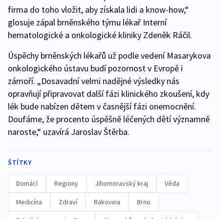
firma do toho vložit, aby získala lidi a know-how,“
glosuje zápal brněnského týmu lékař Interní
hematologické a onkologické kliniky Zdeněk Ráčil.
Úspěchy brněnských lékařů už podle vedení Masarykova
onkologického ústavu budí pozornost v Evropě i
zámoří. „Dosavadní velmi nadějné výsledky nás
opravňují připravovat další fázi klinického zkoušení, kdy
lék bude nabízen dětem v časnější fázi onemocnění.
Doufáme, že procento úspěšně léčených dětí významně
naroste,“ uzavírá Jaroslav Štěrba.
ŠTÍTKY
Domácí
Regiony
Jihomoravský kraj
Věda
Medicína
Zdraví
Rakovina
Brno