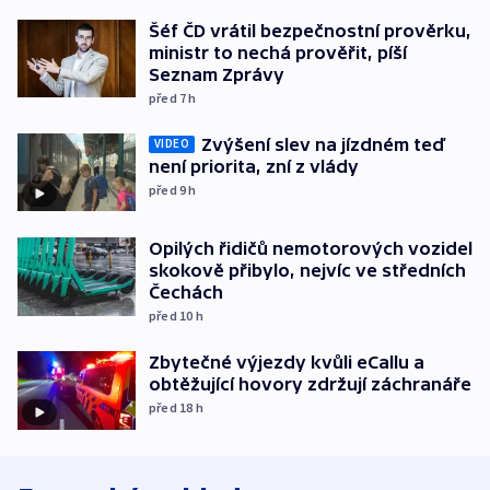
Šéf ČD vrátil bezpečnostní prověrku,
ministr to nechá prověřit, píší
Seznam Zprávy
před 7
h
Zvýšení slev na jízdném teď
VIDEO
není priorita, zní z vlády
před 9
h
Opilých řidičů nemotorových vozidel
skokově přibylo, nejvíc ve středních
Čechách
před 10
h
Zbytečné výjezdy kvůli eCallu a
obtěžující hovory zdržují záchranáře
před 18
h