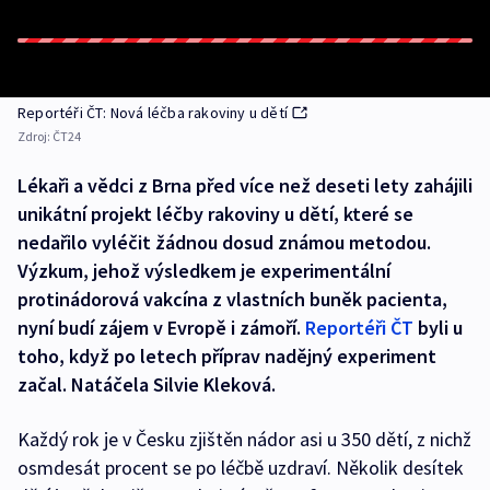
Reportéři ČT: Nová léčba rakoviny u dětí
Zdroj:
ČT24
Lékaři a vědci z Brna před více než deseti lety zahájili
unikátní projekt léčby rakoviny u dětí, které se
nedařilo vyléčit žádnou dosud známou metodou.
Výzkum, jehož výsledkem je experimentální
protinádorová vakcína z vlastních buněk pacienta,
nyní budí zájem v Evropě i zámoří.
Reportéři ČT
byli u
toho, když po letech příprav nadějný experiment
začal. Natáčela Silvie Kleková.
Každý rok je v Česku zjištěn nádor asi u 350 dětí, z nichž
osmdesát procent se po léčbě uzdraví. Několik desítek