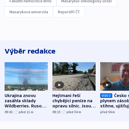
Fakultní nemocnice Brno
Masarykův onkologický ústav
Masarykova univerzita
Reportéři ČT
Výběr redakce
Ukrajina znovu
Hejtmani řeší
Česko 
VIDEO
zasáhla sklady
chybějící peníze na
plynem zásob
Wildberries. Rusové
opravu silnic. Jsou
stihne, ujišťu
útočili v Charkovské
nenárokové, namítá
expert. Sníže
09:02
před 21
m
09:15
před 54
m
před 56
m
oblasti
ministerstvo
však slíbit ne