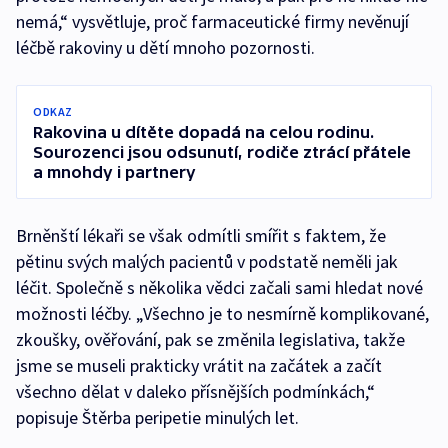
nemá,“ vysvětluje, proč farmaceutické firmy nevěnují
léčbě rakoviny u dětí mnoho pozornosti.
ODKAZ
Rakovina u dítěte dopadá na celou rodinu.
Sourozenci jsou odsunutí, rodiče ztrácí přátele
a mnohdy i partnery
Brněnští lékaři se však odmítli smířit s faktem, že
pětinu svých malých pacientů v podstatě neměli jak
léčit. Společně s několika vědci začali sami hledat nové
možnosti léčby. „Všechno je to nesmírně komplikované,
zkoušky, ověřování, pak se změnila legislativa, takže
jsme se museli prakticky vrátit na začátek a začít
všechno dělat v daleko přísnějších podmínkách,“
popisuje Štěrba peripetie minulých let.