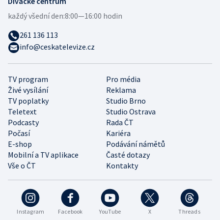
Divácké centrum
každý všední den:
8:00—16:00 hodin
261 136 113
info@ceskatelevize.cz
TV program
Pro média
Živé vysílání
Reklama
TV poplatky
Studio Brno
Teletext
Studio Ostrava
Podcasty
Rada ČT
Počasí
Kariéra
E-shop
Podávání námětů
Mobilní a TV aplikace
Časté dotazy
Vše o ČT
Kontakty
Instagram
Facebook
YouTube
X
Threads