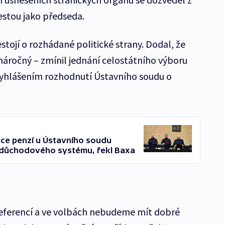
estou jako předseda.
nestojí o rozhádané politické strany. Dodal, že
náročný – zmínil jednání celostátního výboru
vyhlášením rozhodnutí Ústavního soudu o
ace penzí u Ústavního soudu
t důchodového systému, řekl Baxa
eferencí a ve volbách nebudeme mít dobré