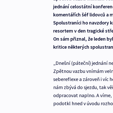
jednání celostátní konferen
komentářích šéf lidovců a mi
Spolustraníci ho navzdory k
resortem v den tragické stře
On sám přiznal, že leden byl
kritice některých spolustra
„Dnešní (páteční) jednání n
Zpětnou vazbu vnímám velmi 
sebereflexe a zároveň i víc 
nám zbývá do sjezdu, tak vě
odpracovat naplno. A víme, 
podotkl hned v úvodu rozho