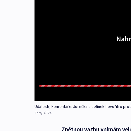
Nahr
Události, komentáře: Jurečka a Jelínek hovořili o p
Zdroj:
ČT24
Zpětnou vazbu vnímám velmi 