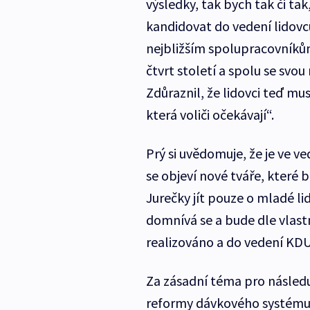
výsledky, tak bych tak či ta
kandidovat do vedení lidovců
nejbližším spolupracovníkům
čtvrt století a spolu se svo
Zdůraznil, že lidovci teď mu
která voliči očekávají“.
Prý si uvědomuje, že je ve v
se objeví nové tváře, které
Jurečky jít pouze o mladé lid
domnívá se a bude dle vlastn
realizováno a do vedení KDU
Za zásadní téma pro následu
reformy dávkového systému, 