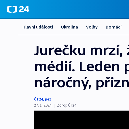
Hlavní události
Ukrajina
Volby
Domácí
Jurečku mrzí, 
médií. Leden 
náročný, přizn
ČT24
,
pez
27. 1. 2024
|
Zdroj:
ČT24