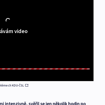
ávám video
roblémech KDU-ČSL
intenzivně, svěřil se jen několik hodin po