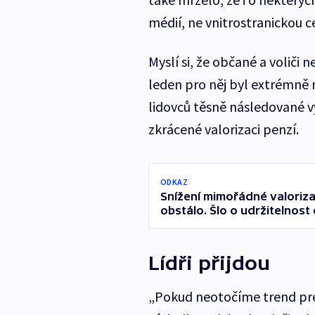
médií, ne vnitrostranickou c
Myslí si, že občané a voliči 
leden pro něj byl extrémně 
lidovců těsně následované 
zkrácené valorizaci penzí.
ODKAZ
Snížení mimořádné valoriz
obstálo. Šlo o udržitelnos
Lídři přijdou
„Pokud neotočíme trend pr