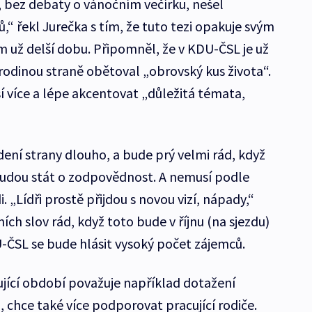
k, bez debaty o vánočním večírku, nešel
,“ řekl Jurečka s tím, že tuto tezi opakuje svým
 už delší dobu. Připomněl, že v KDU-ČSL je už
u rodinou straně obětoval „obrovský kus života“.
sí více a lépe akcentovat „důležitá témata,
edení strany dlouho, a bude prý velmi rád, když
 budou stát o zodpovědnost. A nemusí podle
i. „Lídři prostě přijdou s novou vizí, nápady,“
ích slov rád, když toto bude v říjnu (na sjezdu)
-ČSL se bude hlásit vysoký počet zájemců.
jící období považuje například dotažení
chce také více podporovat pracující rodiče.