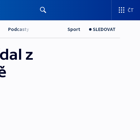
ČT
Podcasty
Sport
SLEDOVAT
dal z
ě