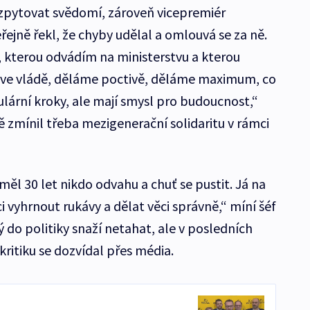
 zpytovat svědomí, zároveň vicepremiér
ejně řekl, že chyby udělal a omlouvá se za ně.
, kterou odvádím na ministerstvu a kterou
 ve vládě, děláme poctivě, děláme maximum, co
ulární kroky, ale mají smysl pro budoucnost,“
 zmínil třeba mezigenerační solidaritu v rámci
ěl 30 let nikdo odvahu a chuť se pustit. Já na
ci vyhrnout rukávy a dělat věci správně,“ míní šéf
 do politiky snaží netahat, ale v posledních
ritiku se dozvídal přes média.