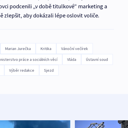
ovci podcenili „v době titulkové“ marketing a
ě zlepšit, aby dokázali lépe oslovit voliče.
Marian Jurečka
Kritika
Vánoční večírek
nisterstvo práce a sociálních věcí
Vláda
Ústavní soud
Výběr redakce
Sjezd