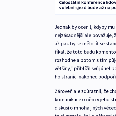
Celostátní konference lidov
volební sjezd bude až na p
Jednak by ocenil, kdyby mu d
nejzásadnější ale považuje, 
až pak by se mělo jít se sta
říkal, že toto budu komento
rozhodne a potom s tím půj
většiny,“ přiblížil svůj úh
ho straníci nakonec podpořil
Zároveň ale zdůraznil, že ch
komunikace o něm v jeho str
diskusi o mnoha jiných věcec
také mrzelo, že i o některý