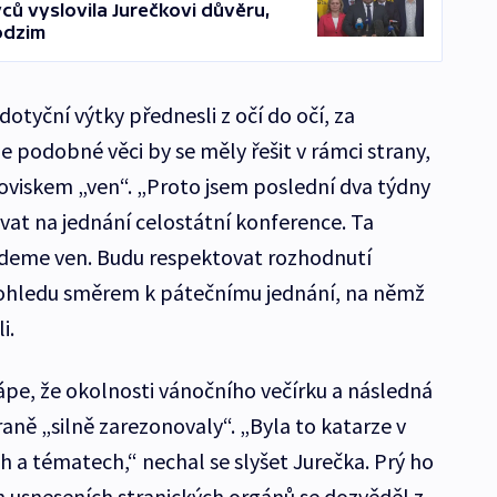
ců vyslovila Jurečkovi důvěru,
odzim
otyční výtky přednesli z očí do očí, za
že podobné věci by se měly řešit v rámci strany,
noviskem „ven“. „Proto jsem poslední dva týdny
vat na jednání celostátní konference. Ta
deme ven. Budu respektovat rozhodnutí
el pohledu směrem k pátečnímu jednání, na němž
i.
ápe, že okolnosti vánočního večírku a následná
aně „silně zarezonovaly“. „Byla to katarze v
h a tématech,“ nechal se slyšet Jurečka. Prý ho
ch usneseních stranických orgánů se dozvěděl z