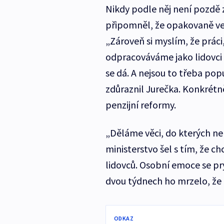
Nikdy podle něj není pozdě
připomněl, že opakovaně veř
„Zároveň si myslím, že práci
odpracováváme jako lidovci
se dá. A nejsou to třeba pop
zdůraznil Jurečka. Konkrétně
penzijní reformy.
„Děláme věci, do kterých nem
ministerstvo šel s tím, že ch
lidovců. Osobní emoce se prý
dvou týdnech ho mrzelo, že k
ODKAZ