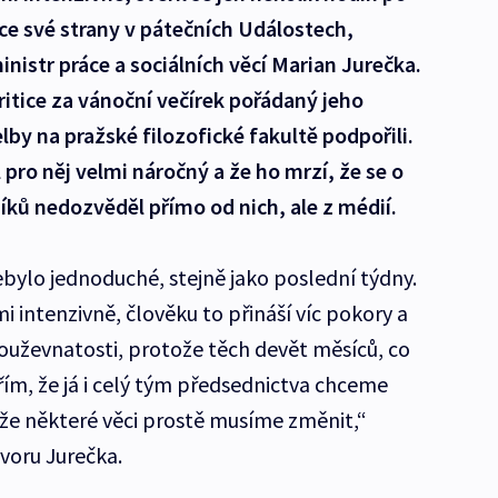
ce své strany v pátečních Událostech,
nistr práce a sociálních věcí Marian Jurečka.
ritice za vánoční večírek pořádaný jeho
lby na pražské filozofické fakultě podpořili.
 pro něj velmi náročný a že ho mrzí, že se o
níků nedozvěděl přímo od nich, ale z médií.
ebylo jednoduché, stejně jako poslední týdny.
intenzivně, člověku to přináší víc pokory a
houževnatosti, protože těch devět měsíců, co
řím, že já i celý tým předsednictva chceme
že některé věci prostě musíme změnit,“
voru Jurečka.