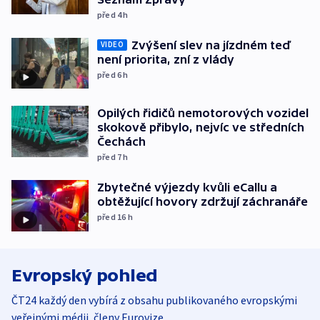
před 4
h
Zvýšení slev na jízdném teď
VIDEO
není priorita, zní z vlády
před 6
h
Opilých řidičů nemotorových vozidel
skokově přibylo, nejvíc ve středních
Čechách
před 7
h
Zbytečné výjezdy kvůli eCallu a
obtěžující hovory zdržují záchranáře
před 16
h
Evropský pohled
ČT24 každý den vybírá z obsahu publikovaného evropskými
veřejnými médii, členy Eurovize.