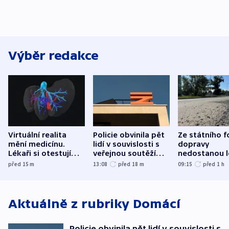
Výběr redakce
Virtuální realita
Policie obvinila pět
Ze státního 
mění medicínu.
lidí v souvislosti s
dopravy
Lékaři si otestují
veřejnou soutěží
nedostanou l
každý řez, říká
Správy železnic
kraje na silni
před 15
m
13:08
před 18
m
09:15
před 1
h
český expert
korunu, řekl 
Aktuálně z rubriky
Domácí
Policie obvinila pět lidí v souvislosti s