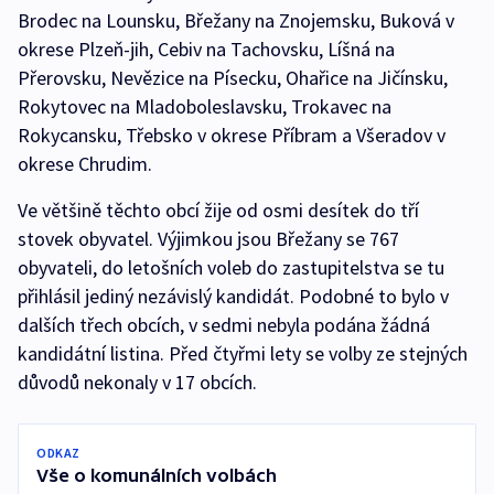
Brodec na Lounsku, Břežany na Znojemsku, Buková v
okrese Plzeň-jih, Cebiv na Tachovsku, Líšná na
Přerovsku, Nevězice na Písecku, Ohařice na Jičínsku,
Rokytovec na Mladoboleslavsku, Trokavec na
Rokycansku, Třebsko v okrese Příbram a Všeradov v
okrese Chrudim.
Ve většině těchto obcí žije od osmi desítek do tří
stovek obyvatel. Výjimkou jsou Břežany se 767
obyvateli, do letošních voleb do zastupitelstva se tu
přihlásil jediný nezávislý kandidát. Podobné to bylo v
dalších třech obcích, v sedmi nebyla podána žádná
kandidátní listina. Před čtyřmi lety se volby ze stejných
důvodů nekonaly v 17 obcích.
ODKAZ
Vše o komunálních volbách