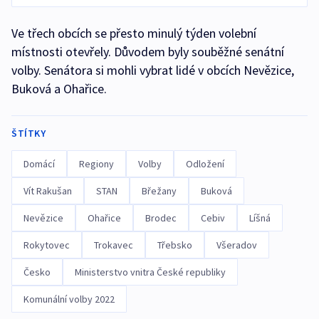
Ve třech obcích se přesto minulý týden volební
místnosti otevřely. Důvodem byly souběžné senátní
volby. Senátora si mohli vybrat lidé v obcích Nevězice,
Buková a Ohařice.
ŠTÍTKY
Domácí
Regiony
Volby
Odložení
Vít Rakušan
STAN
Břežany
Buková
Nevězice
Ohařice
Brodec
Cebiv
Líšná
Rokytovec
Trokavec
Třebsko
Všeradov
Česko
Ministerstvo vnitra České republiky
Komunální volby 2022