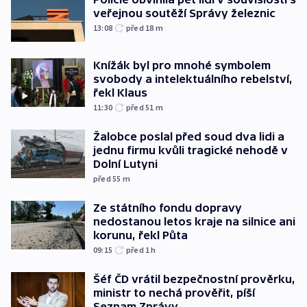
veřejnou soutěží Správy železnic
13:08
před 18
m
Knížák byl pro mnohé symbolem
svobody a intelektuálního rebelství,
řekl Klaus
11:30
před 51
m
Žalobce poslal před soud dva lidi a
jednu firmu kvůli tragické nehodě v
Dolní Lutyni
před 55
m
Ze státního fondu dopravy
nedostanou letos kraje na silnice ani
korunu, řekl Půta
09:15
před 1
h
Šéf ČD vrátil bezpečnostní prověrku,
ministr to nechá prověřit, píší
Seznam Zprávy