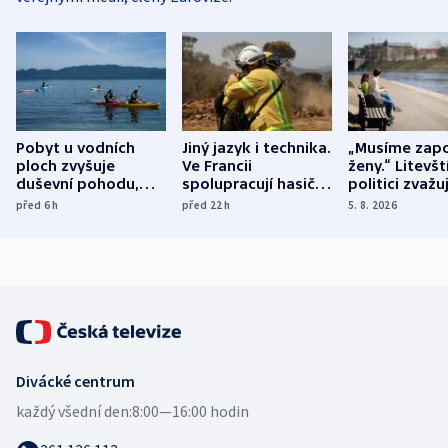
Pobyt u vodních
Jiný jazyk i technika.
„Musíme zapo
ploch zvyšuje
Ve Francii
ženy.“ Litevšt
duševní pohodu,
spolupracují hasiči z
politici zvažuj
ukázala
různých zemí
dohodu o
před 6
h
před 22
h
5. 8. 2026
mezinárodní studie
demografii
Divácké centrum
každý všední den:
8:00—16:00 hodin