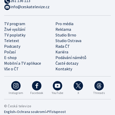
261 136 113
info@ceskatelevize.cz
TV program
Pro média
Živé vysílání
Reklama
TV poplatky
Studio Brno
Teletext
Studio Ostrava
Podcasty
Rada ČT
Počasí
Kariéra
E-shop
Podávání námětů
Mobilní a TV aplikace
Časté dotazy
Vše o ČT
Kontakty
Instagram
Facebook
YouTube
X
Threads
© Česká televize
•
•
English
Ochrana soukromí
Přístupnost