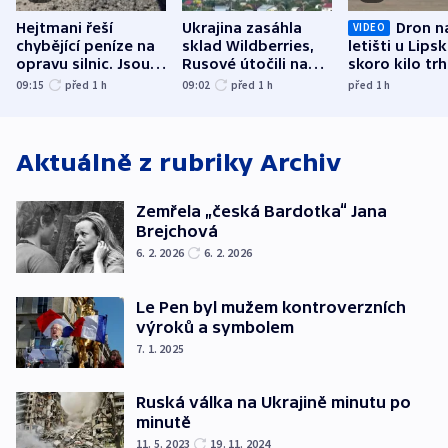
Hejtmani řeší
Ukrajina zasáhla
Dron n
VIDEO
chybějící peníze na
sklad Wildberries,
letišti u Lips
opravu silnic. Jsou
Rusové útočili na
skoro kilo trh
nenárokové, namítá
trh, hasiče či
indicie ukazuj
09:15
před 1
h
09:02
před 1
h
před 1
h
ministerstvo
stadion
Rusko
Aktuálně z rubriky
Archiv
Zemřela „česká Bardotka“ Jana
Brejchová
6. 2. 2026
6. 2. 2026
Le Pen byl mužem kontroverzních
výroků a symbolem
7. 1. 2025
Ruská válka na Ukrajině minutu po
minutě
11. 5. 2023
19. 11. 2024