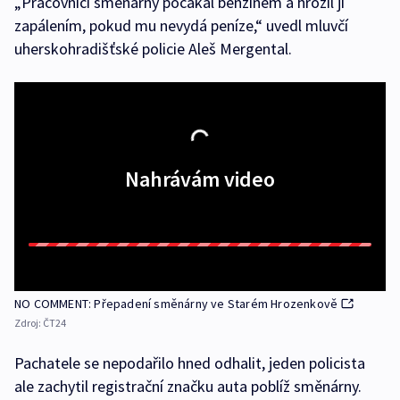
„Pracovnici směnárny pocákal benzinem a hrozil jí
zapálením, pokud mu nevydá peníze,“ uvedl mluvčí
uherskohradišťské policie Aleš Mergental.
Nahrávám video
NO COMMENT: Přepadení směnárny ve Starém Hrozenkově
Zdroj:
ČT24
Pachatele se nepodařilo hned odhalit, jeden policista
ale zachytil registrační značku auta poblíž směnárny.