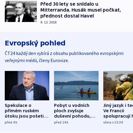
Před 30 lety se snídalo u
Mitterranda. Husák musel počkat,
přednost dostal Havel
9. 12. 2018
Evropský pohled
ČT24 každý den vybírá z obsahu publikovaného evropskými
veřejnými médii, členy Eurovize.
Spekulace o
Pobyt u vodních
Jiný jazyk i t
přímém ruském
ploch zvyšuje
Ve Francii
útoku jsou pošetilé,
duševní pohodu,
spolupracují h
míní estonský
ukázala
různých zemí
před 4
h
před 14
h
včera v 15:30
bezpečnostní
mezinárodní studie
expert