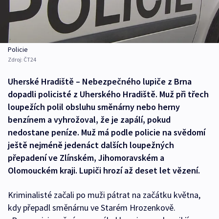
Policie
Zdroj:
ČT24
Uherské Hradiště – Nebezpečného lupiče z Brna
dopadli policisté z Uherského Hradiště. Muž při třech
loupežích polil obsluhu směnárny nebo herny
benzínem a vyhrožoval, že je zapálí, pokud
nedostane peníze. Muž má podle policie na svědomí
ještě nejméně jedenáct dalších loupežných
přepadení ve Zlínském, Jihomoravském a
Olomouckém kraji. Lupiči hrozí až deset let vězení.
Kriminalisté začali po muži pátrat na začátku května,
kdy přepadl směnárnu ve Starém Hrozenkově.