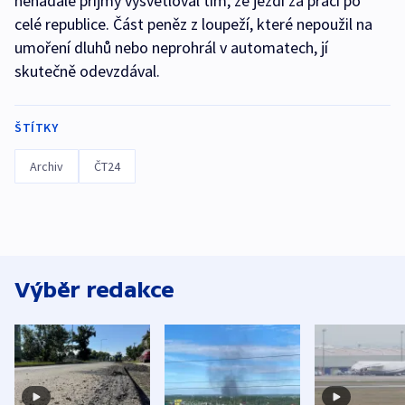
nenadálé příjmy vysvětloval tím, že jezdí za prací po
celé republice. Část peněz z loupeží, které nepoužil na
umoření dluhů nebo neprohrál v automatech, jí
skutečně odevzdával.
ŠTÍTKY
Archiv
ČT24
Výběr redakce