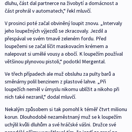
dluhu, část dal partnerce na živobytí a domácnost a
část prohrál v automatech,“ řekl mluvčí.
V prosinci poté začal obviněný loupit znovu. „Intervaly
jeho loupežných výjezdů se zkracovaly. Jezdil a
přespával ve svém tmavě zeleném fordu. Před
loupežemi se začal líčit maskovacím krémem a
nalepovat si umělé vousy a obočí. K loupežím používal
většinou plynovou pistoli,“ podotkl Mergental.
Ve třech případech ale muž obsluhu za pulty barů a
směnárny polil benzinem z plastové lahve. „Při
loupežích neměl v úmyslu nikomu ublížit a nikoho při
nich také nezranil,“ dodal mluvčí.
Nekalým způsobem si tak pomohl k téměř čtvrt milionu
korun. Dlouhodobě nezaměstnaný muž se k loupežím
uchýlil kvůli dluhům a své hráčské vášni. Družce své