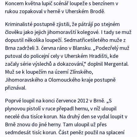
Koncem května lupič scénář loupeže s benzínem v
rukou zopakoval v herně v Uherském Brodě.
Kriminalisté postupně zjistili, že pátrájí po stejném
člověku jako jejich jihomoravští kolegové. I tady se muž
dopustil několika loupeží. Sedmatřicetiletého muže z
Brna zadrželi 3. června ráno v Blansku. „Podezřelý muž
putoval do policejní cely v Uherském Hradišti, kde
začaly série výslechů a dokazování,“ doplnil Mergental.
Muž se k loupežím na území Zlínského,
Jihomoravského a Olomouckého kraje postupně
přiznával.
Poprvé loupil na konci července 2012 v Brně. „S
plynovou pistolí v ruce přepadl hernu, v níž uloupil
necelé dva tisíce korun. Na druhý den se vydal loupit v
Brně znovu do jiné herny. Tam uloupil už přes
sedmdesát tisíc korun. Část peněz použil na splacení