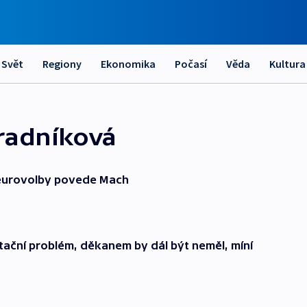
Svět
Regiony
Ekonomika
Počasí
Věda
Kultura
radníková
 eurovolby povede Mach
tační problém, děkanem by dál být neměl, míní