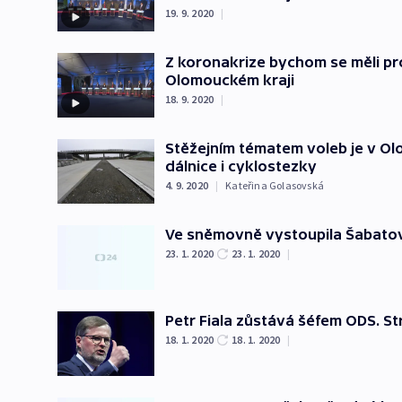
19. 9. 2020
|
Z koronakrize bychom se měli pro
Olomouckém kraji
18. 9. 2020
|
Stěžejním tématem voleb je v Ol
dálnice i cyklostezky
4. 9. 2020
|
Kateřina Golasovská
Ve sněmovně vystoupila Šabatová,
23. 1. 2020
23. 1. 2020
|
Petr Fiala zůstává šéfem ODS. Str
18. 1. 2020
18. 1. 2020
|