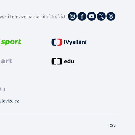
eská televize na sociálních sítích:
din
levize.cz
RSS