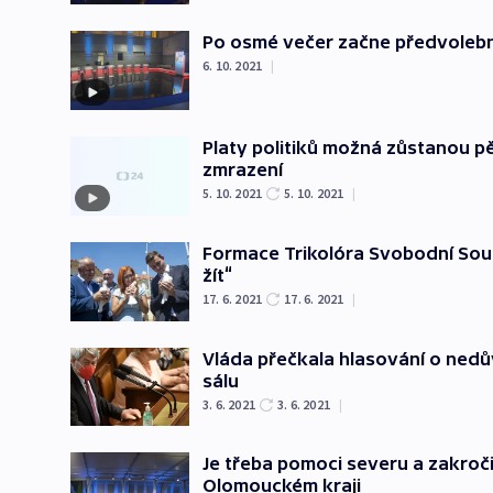
Po osmé večer začne předvolební
6. 10. 2021
|
Platy politiků možná zůstanou pět
zmrazení
5. 10. 2021
5. 10. 2021
|
Formace Trikolóra Svobodní Sou
žít“
17. 6. 2021
17. 6. 2021
|
Vláda přečkala hlasování o nedův
sálu
3. 6. 2021
3. 6. 2021
|
Je třeba pomoci severu a zakročit
Olomouckém kraji