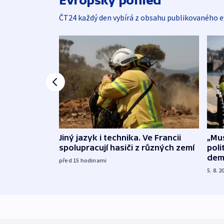
Evropský pohled
ČT24 každý den vybírá z obsahu publikovaného e
Jiný jazyk i technika. Ve Francii
„Mus
spolupracují hasiči z různých zemí
poli
dem
před 15
hodinami
5. 8. 2