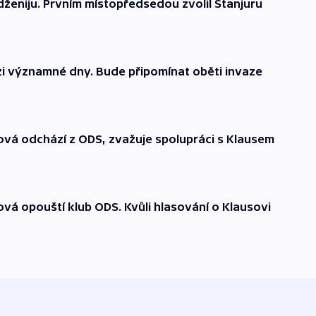
eniju. Prvním místopředsedou zvolil Stanjuru
i významné dny. Bude připomínat oběti invaze
vá odchází z ODS, zvažuje spolupráci s Klausem
á opouští klub ODS. Kvůli hlasování o Klausovi