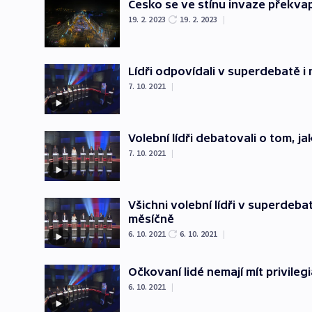
Česko se ve stínu invaze překvap
19. 2. 2023
19. 2. 2023
|
Lídři odpovídali v superdebatě i
7. 10. 2021
|
Volební lídři debatovali o tom, j
7. 10. 2021
|
Všichni volební lídři v superdebat
měsíčně
6. 10. 2021
6. 10. 2021
|
Očkovaní lidé nemají mít privileg
6. 10. 2021
|