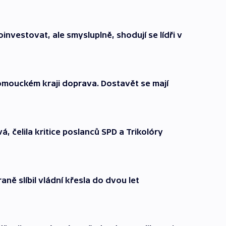
investovat, ale smysluplně, shodují se lídři v
omouckém kraji doprava. Dostavět se mají
 čelila kritice poslanců SPD a Trikolóry
aně slíbil vládní křesla do dvou let