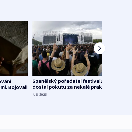
Španělský pořadatel festivalu
ováni
Lesn
dostal pokutu za nekalé praktiky
mí. Bojovali
dopa
zdrav
4. 8. 2026
4. 8. 20