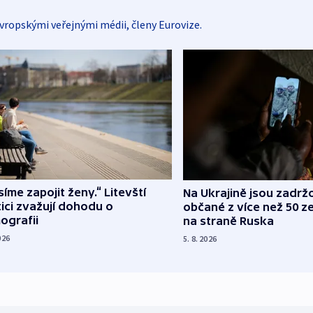
vropskými veřejnými médii, členy Eurovize.
íme zapojit ženy.“ Litevští
Na Ukrajině jsou zadrž
tici zvažují dohodu o
občané z více než 50 ze
ografii
na straně Ruska
026
5. 8. 2026