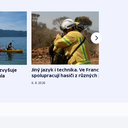
Jiný jazyk i technika. Ve Francii
zvyšuje
„Musí
spolupracují hasiči z různých zemí
la
polit
demo
6. 8. 2026
5. 8. 20