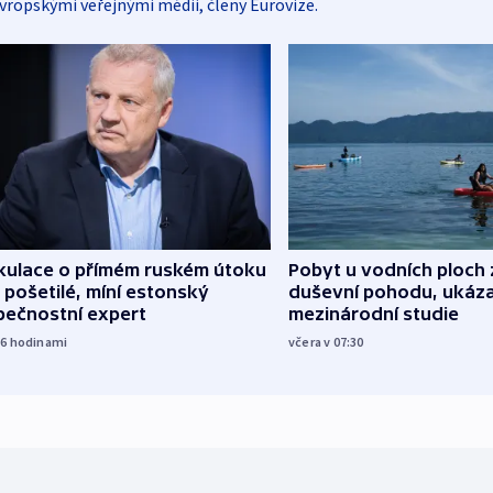
vropskými veřejnými médii, členy Eurovize.
kulace o přímém ruském útoku
Pobyt u vodních ploch 
 pošetilé, míní estonský
duševní pohodu, ukáza
pečnostní expert
mezinárodní studie
16
hodinami
včera v 07:30