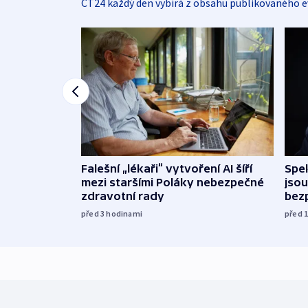
ČT24 každý den vybírá z obsahu publikovaného e
Falešní „lékaři“ vytvoření AI šíří
Spe
mezi staršími Poláky nebezpečné
jsou
zdravotní rady
bez
před 3
hodinami
před 