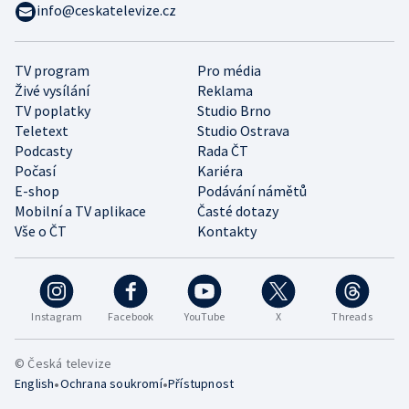
info@ceskatelevize.cz
TV program
Pro média
Živé vysílání
Reklama
TV poplatky
Studio Brno
Teletext
Studio Ostrava
Podcasty
Rada ČT
Počasí
Kariéra
E-shop
Podávání námětů
Mobilní a TV aplikace
Časté dotazy
Vše o ČT
Kontakty
Instagram
Facebook
YouTube
X
Threads
© Česká televize
•
•
English
Ochrana soukromí
Přístupnost