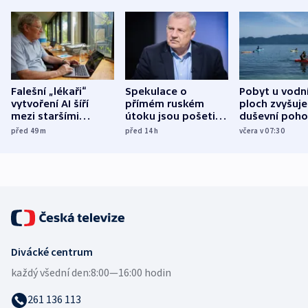
Falešní „lékaři“
Spekulace o
Pobyt u vodn
vytvoření AI šíří
přímém ruském
ploch zvyšuje
mezi staršími
útoku jsou pošetilé,
duševní poho
Poláky nebezpečné
míní estonský
ukázala
před 49
m
před 14
h
včera v 07:30
zdravotní rady
bezpečnostní
mezinárodní 
expert
Divácké centrum
každý všední den:
8:00—16:00 hodin
261 136 113