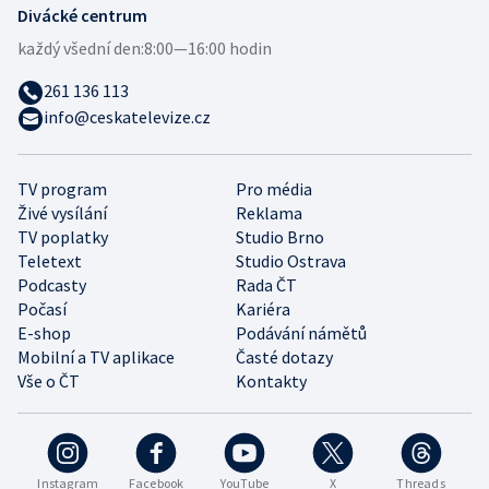
Divácké centrum
každý všední den:
8:00—16:00 hodin
261 136 113
info@ceskatelevize.cz
TV program
Pro média
Živé vysílání
Reklama
TV poplatky
Studio Brno
Teletext
Studio Ostrava
Podcasty
Rada ČT
Počasí
Kariéra
E-shop
Podávání námětů
Mobilní a TV aplikace
Časté dotazy
Vše o ČT
Kontakty
Instagram
Facebook
YouTube
X
Threads