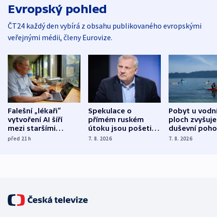
Evropský pohled
ČT24 každý den vybírá z obsahu publikovaného evropskými
veřejnými médii, členy Eurovize.
Falešní „lékaři“
Spekulace o
Pobyt u vodn
vytvoření AI šíří
přímém ruském
ploch zvyšuje
mezi staršími
útoku jsou pošetilé,
duševní poho
Poláky nebezpečné
míní estonský
ukázala
před 21
h
7. 8. 2026
7. 8. 2026
zdravotní rady
bezpečnostní
mezinárodní 
expert