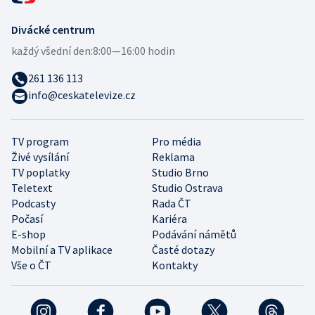
Divácké centrum
každý všední den:
8:00—16:00 hodin
261 136 113
info@ceskatelevize.cz
TV program
Pro média
Živé vysílání
Reklama
TV poplatky
Studio Brno
Teletext
Studio Ostrava
Podcasty
Rada ČT
Počasí
Kariéra
E-shop
Podávání námětů
Mobilní a TV aplikace
Časté dotazy
Vše o ČT
Kontakty