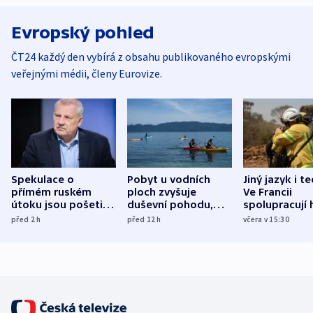
Evropský pohled
ČT24 každý den vybírá z obsahu publikovaného evropskými
veřejnými médii, členy Eurovize.
Spekulace o
Pobyt u vodních
Jiný jazyk i t
přímém ruském
ploch zvyšuje
Ve Francii
útoku jsou pošetilé,
duševní pohodu,
spolupracují h
míní estonský
ukázala
různých zemí
před 2
h
před 12
h
včera v 15:30
bezpečnostní
mezinárodní studie
expert