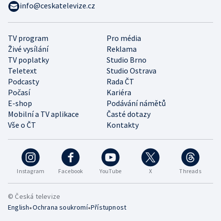
info@ceskatelevize.cz
TV program
Pro média
Živé vysílání
Reklama
TV poplatky
Studio Brno
Teletext
Studio Ostrava
Podcasty
Rada ČT
Počasí
Kariéra
E-shop
Podávání námětů
Mobilní a TV aplikace
Časté dotazy
Vše o ČT
Kontakty
Instagram
Facebook
YouTube
X
Threads
© Česká televize
•
•
English
Ochrana soukromí
Přístupnost