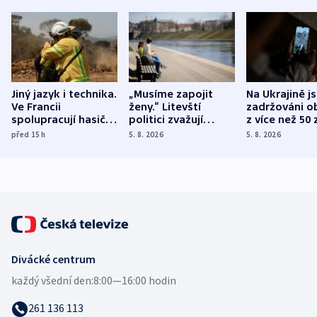
Jiný jazyk i technika.
„Musíme zapojit
Na Ukrajině j
Ve Francii
ženy.“ Litevští
zadržováni o
spolupracují hasiči z
politici zvažují
z více než 50 
různých zemí
dohodu o
Bojovali na s
před 15
h
5. 8. 2026
5. 8. 2026
demografii
Ruska
Divácké centrum
každý všední den:
8:00—16:00 hodin
261 136 113