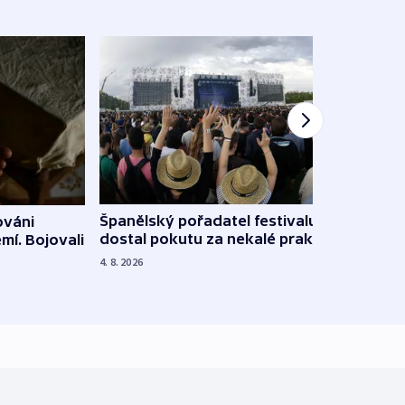
Španělský pořadatel festivalu
ováni
Lesn
dostal pokutu za nekalé praktiky
mí. Bojovali
dopa
zdrav
4. 8. 2026
4. 8. 20