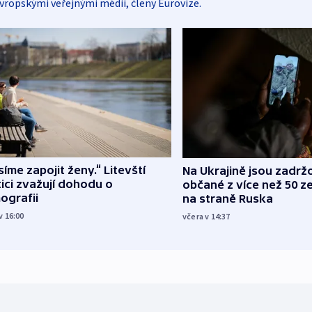
vropskými veřejnými médii, členy Eurovize.
íme zapojit ženy.“ Litevští
Na Ukrajině jsou zadrž
tici zvažují dohodu o
občané z více než 50 ze
ografii
na straně Ruska
v 16:00
včera v 14:37