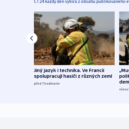
ČT24 každý den vybírá z obsahu publikovaného e
Jiný jazyk i technika. Ve Francii
„Mus
spolupracují hasiči z různých zemí
poli
dem
před 7
hodinami
včera 