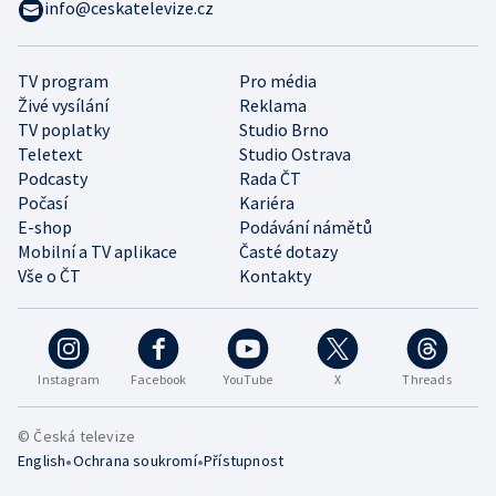
info@ceskatelevize.cz
TV program
Pro média
Živé vysílání
Reklama
TV poplatky
Studio Brno
Teletext
Studio Ostrava
Podcasty
Rada ČT
Počasí
Kariéra
E-shop
Podávání námětů
Mobilní a TV aplikace
Časté dotazy
Vše o ČT
Kontakty
Instagram
Facebook
YouTube
X
Threads
© Česká televize
•
•
English
Ochrana soukromí
Přístupnost