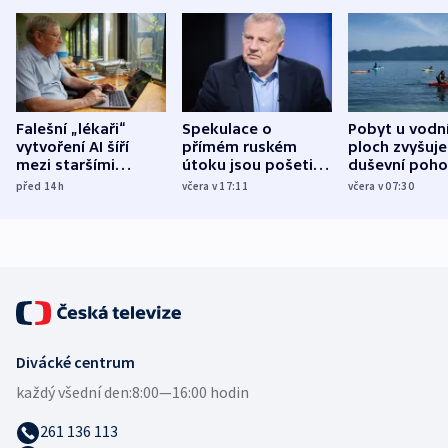
Falešní „lékaři“
Spekulace o
Pobyt u vodn
vytvoření AI šíří
přímém ruském
ploch zvyšuje
mezi staršími
útoku jsou pošetilé,
duševní poho
Poláky nebezpečné
míní estonský
ukázala
před 14
h
včera v 17:11
včera v 07:30
zdravotní rady
bezpečnostní
mezinárodní 
expert
Divácké centrum
každý všední den:
8:00—16:00 hodin
261 136 113