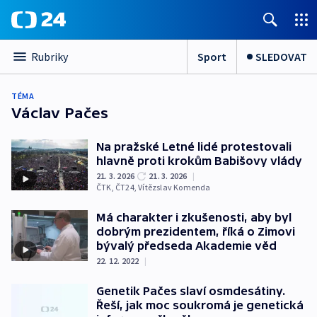
Sport
SLEDOVAT
Rubriky
TÉMA
Václav Pačes
Na pražské Letné lidé protestovali
hlavně proti krokům Babišovy vlády
21. 3. 2026
21. 3. 2026
|
ČTK
,
ČT24
,
Vítězslav Komenda
Má charakter i zkušenosti, aby byl
dobrým prezidentem, říká o Zimovi
bývalý předseda Akademie věd
22. 12. 2022
|
Genetik Pačes slaví osmdesátiny.
Řeší, jak moc soukromá je genetická