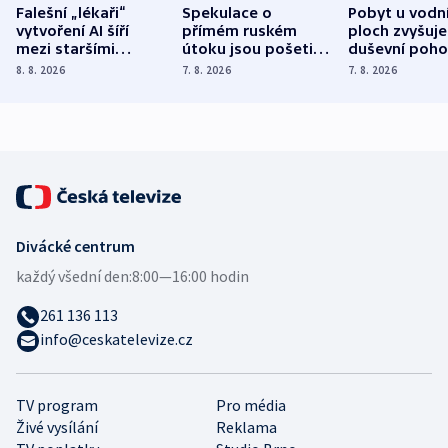
Falešní „lékaři“
Spekulace o
Pobyt u vodn
vytvoření AI šíří
přímém ruském
ploch zvyšuje
mezi staršími
útoku jsou pošetilé,
duševní poho
Poláky nebezpečné
míní estonský
ukázala
8. 8. 2026
7. 8. 2026
7. 8. 2026
zdravotní rady
bezpečnostní
mezinárodní 
expert
Divácké centrum
každý všední den:
8:00—16:00 hodin
261 136 113
info@ceskatelevize.cz
TV program
Pro média
Živé vysílání
Reklama