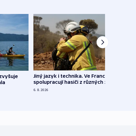
Jiný jazyk i technika. Ve Francii
zvyšuje
„Musí
spolupracují hasiči z různých zemí
la
polit
demo
6. 8. 2026
5. 8. 20