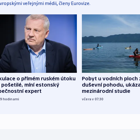
vropskými veřejnými médii, členy Eurovize.
kulace o přímém ruském útoku
Pobyt u vodních ploch 
 pošetilé, míní estonský
duševní pohodu, ukáza
pečnostní expert
mezinárodní studie
19
hodinami
včera v 07:30