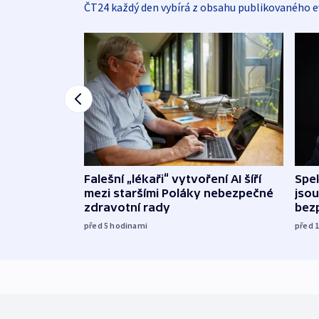
ČT24 každý den vybírá z obsahu publikovaného e
Falešní „lékaři“ vytvoření AI šíří
Spe
mezi staršími Poláky nebezpečné
jsou
zdravotní rady
bez
před 5
hodinami
před 