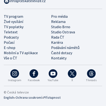
info@ceskatelevize.cz
TV program
Pro média
Živé vysílání
Reklama
TV poplatky
Studio Brno
Teletext
Studio Ostrava
Podcasty
Rada ČT
Počasí
Kariéra
E-shop
Podávání námětů
Mobilní a TV aplikace
Časté dotazy
Vše o ČT
Kontakty
Instagram
Facebook
YouTube
X
Threads
© Česká televize
•
•
English
Ochrana soukromí
Přístupnost