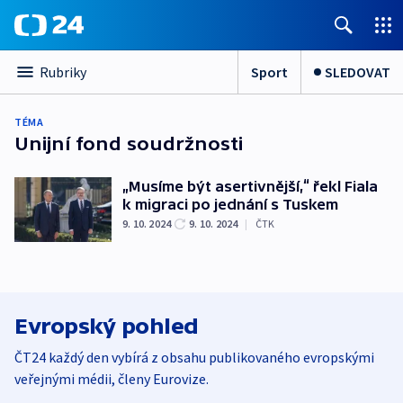
Sport
SLEDOVAT
Rubriky
TÉMA
Unijní fond soudržnosti
„Musíme být asertivnější,“ řekl Fiala
k migraci po jednání s Tuskem
9. 10. 2024
9. 10. 2024
|
ČTK
Evropský pohled
ČT24 každý den vybírá z obsahu publikovaného evropskými
veřejnými médii, členy Eurovize.