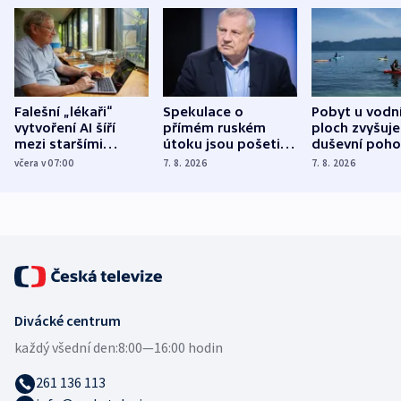
Falešní „lékaři“
Spekulace o
Pobyt u vodn
vytvoření AI šíří
přímém ruském
ploch zvyšuje
mezi staršími
útoku jsou pošetilé,
duševní poho
Poláky nebezpečné
míní estonský
ukázala
včera v 07:00
7. 8. 2026
7. 8. 2026
zdravotní rady
bezpečnostní
mezinárodní 
expert
Divácké centrum
každý všední den:
8:00—16:00 hodin
261 136 113