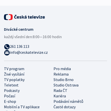
Divácké centrum
každý všední den:
8:00—16:00 hodin
261 136 113
info@ceskatelevize.cz
TV program
Pro média
Živé vysílání
Reklama
TV poplatky
Studio Brno
Teletext
Studio Ostrava
Podcasty
Rada ČT
Počasí
Kariéra
E-shop
Podávání námětů
Mobilní a TV aplikace
Časté dotazy