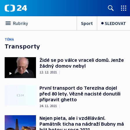
Sport
SLEDOVAT
Rubriky
TÉMA
Transporty
Židé se po válce vraceli domů. Jenže
žádný domov nebyl
12. 12. 2021
|
První transport do Terezína dojel
před 80 lety. Vězně nacisté donutili
připravit ghetto
24. 11. 2021
|
Nejen pieta, ale i vzdělávání.
Památník ticha na nádraží Bubny má
být hotov v roce 2021