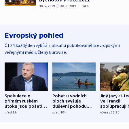
30. 5. 2019
30. 5. 2019
|
mka
Evropský pohled
ČT24 každý den vybírá z obsahu publikovaného evropskými
veřejnými médii, členy Eurovize.
Spekulace o
Pobyt u vodních
Jiný jazyk i t
přímém ruském
ploch zvyšuje
Ve Francii
útoku jsou pošetilé,
duševní pohodu,
spolupracují h
míní estonský
ukázala
různých zemí
před 1
h
před 10
h
včera v 15:30
bezpečnostní
mezinárodní studie
expert