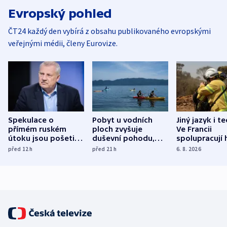
Evropský pohled
ČT24 každý den vybírá z obsahu publikovaného evropskými
veřejnými médii, členy Eurovize.
Spekulace o
Pobyt u vodních
Jiný jazyk i t
přímém ruském
ploch zvyšuje
Ve Francii
útoku jsou pošetilé,
duševní pohodu,
spolupracují h
míní estonský
ukázala
různých zemí
před 12
h
před 21
h
6. 8. 2026
bezpečnostní
mezinárodní studie
expert