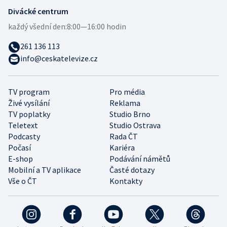
Divácké centrum
každý všední den:
8:00—16:00 hodin
261 136 113
info@ceskatelevize.cz
TV program
Pro média
Živé vysílání
Reklama
TV poplatky
Studio Brno
Teletext
Studio Ostrava
Podcasty
Rada ČT
Počasí
Kariéra
E-shop
Podávání námětů
Mobilní a TV aplikace
Časté dotazy
Vše o ČT
Kontakty