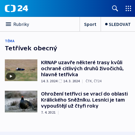
Sport
SLEDOVAT
Rubriky
TÉMA
Tetřívek obecný
KRNAP uzavře některé trasy kvůli
ochraně citlivých druhů živočichů,
hlavně tetřívka
14. 3. 2024
14. 3. 2024
|
ČTK
,
ČT24
Ohrožení tetřívci se vrací do oblasti
Králického Sněžníku. Lesníci je tam
vypouštějí už čtyři roky
7. 4. 2021
|