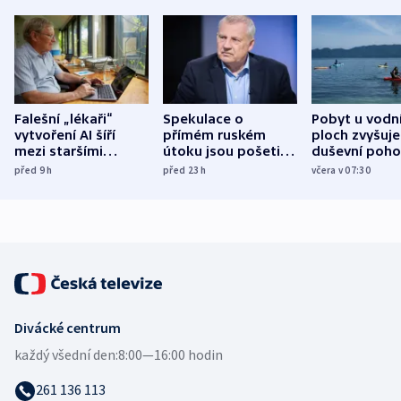
Falešní „lékaři“
Spekulace o
Pobyt u vodn
vytvoření AI šíří
přímém ruském
ploch zvyšuje
mezi staršími
útoku jsou pošetilé,
duševní poho
Poláky nebezpečné
míní estonský
ukázala
před 9
h
před 23
h
včera v 07:30
zdravotní rady
bezpečnostní
mezinárodní 
expert
Divácké centrum
každý všední den:
8:00—16:00 hodin
261 136 113