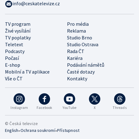
info@ceskatelevize.cz
TV program
Pro média
Živé vysílání
Reklama
TV poplatky
Studio Brno
Teletext
Studio Ostrava
Podcasty
Rada ČT
Počasí
Kariéra
E-shop
Podávání námětů
Mobilní a TV aplikace
Časté dotazy
Vše o ČT
Kontakty
Instagram
Facebook
YouTube
X
Threads
© Česká televize
•
•
English
Ochrana soukromí
Přístupnost