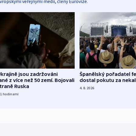
vropskými veřejnými médii, členy Eurovize.
Španělský pořadatel fe
krajině jsou zadržováni
dostal pokutu za nekal
né z více než 50 zemí. Bojovali
straně Ruska
4. 8. 2026
11
hodinami