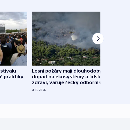
stivalu
Lesní požáry mají dlouhodobý
Ukraj
é praktiky
dopad na ekosystémy a lidské
Franc
zdraví, varuje řecký odborník
požá
4. 8. 2026
3. 8. 20