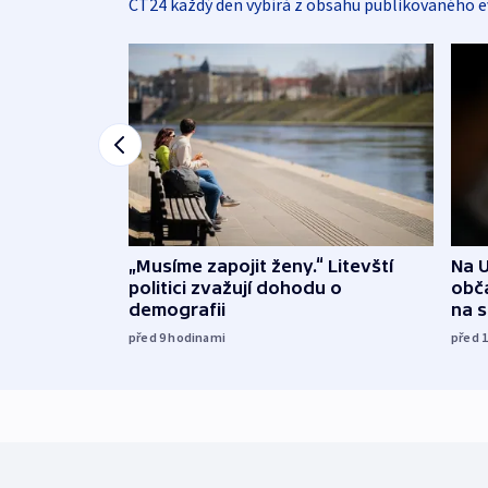
ČT24 každý den vybírá z obsahu publikovaného e
„Musíme zapojit ženy.“ Litevští
Na U
politici zvažují dohodu o
obča
demografii
na 
před 9
hodinami
před 