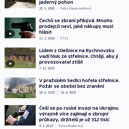
jaderný pohon
23. 5. 2025
|
Petra Hosenseidlová
Čechů se zbraní přibývá. Mnoho
prodejců neví, jaké nákupy musí
hlásit
17. 1. 2025
|
ČT24
Lidem z Olešnice na Rychnovsku
vadí hluk ze střelnice. Chtějí, aby ji
provozovatel ztišil
7. 11. 2023
|
V pražském Sedlci hořela střelnice.
Požár se obešel bez zranění
16. 6. 2023
16. 6. 2023
|
Češi se po ruské invazi na Ukrajinu
výrazně více zajímají o zbrojní
průkazy, držitelů je už 312 tisíc
9. 1. 2023
|
Šárka Mollerová