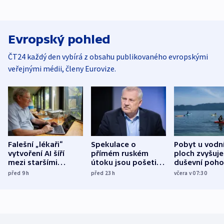
Evropský pohled
ČT24 každý den vybírá z obsahu publikovaného evropskými
veřejnými médii, členy Eurovize.
Falešní „lékaři“
Spekulace o
Pobyt u vodn
vytvoření AI šíří
přímém ruském
ploch zvyšuje
mezi staršími
útoku jsou pošetilé,
duševní poho
Poláky nebezpečné
míní estonský
ukázala
před 9
h
před 23
h
včera v 07:30
zdravotní rady
bezpečnostní
mezinárodní 
expert