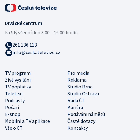
Divácké centrum
každý všední den:
8:00—16:00 hodin
261 136 113
info@ceskatelevize.cz
TV program
Pro média
Živé vysílání
Reklama
TV poplatky
Studio Brno
Teletext
Studio Ostrava
Podcasty
Rada ČT
Počasí
Kariéra
E-shop
Podávání námětů
Mobilní a TV aplikace
Časté dotazy
Vše o ČT
Kontakty