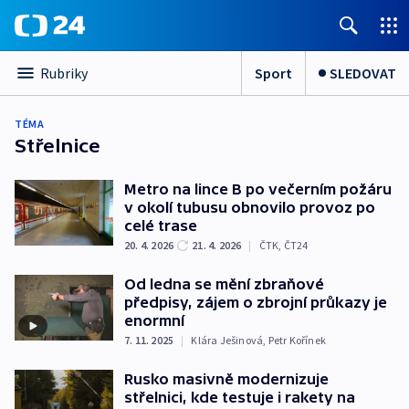
Sport
SLEDOVAT
Rubriky
TÉMA
Střelnice
Metro na lince B po večerním požáru
v okolí tubusu obnovilo provoz po
celé trase
20. 4. 2026
21. 4. 2026
|
ČTK
,
ČT24
Od ledna se mění zbraňové
předpisy, zájem o zbrojní průkazy je
enormní
7. 11. 2025
|
Klára Ješinová
,
Petr Kořínek
Rusko masivně modernizuje
střelnici, kde testuje i rakety na