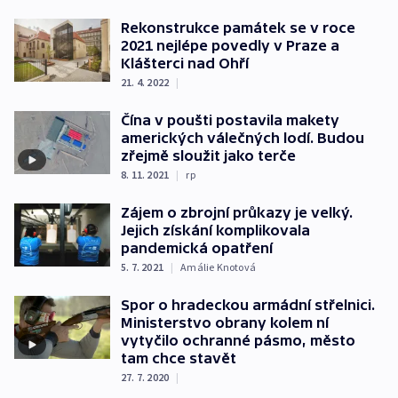
Rekonstrukce památek se v roce
2021 nejlépe povedly v Praze a
Klášterci nad Ohří
21. 4. 2022
|
Čína v poušti postavila makety
amerických válečných lodí. Budou
zřejmě sloužit jako terče
8. 11. 2021
|
rp
Zájem o zbrojní průkazy je velký.
Jejich získání komplikovala
pandemická opatření
5. 7. 2021
|
Amálie Knotová
Spor o hradeckou armádní střelnici.
Ministerstvo obrany kolem ní
vytyčilo ochranné pásmo, město
tam chce stavět
27. 7. 2020
|