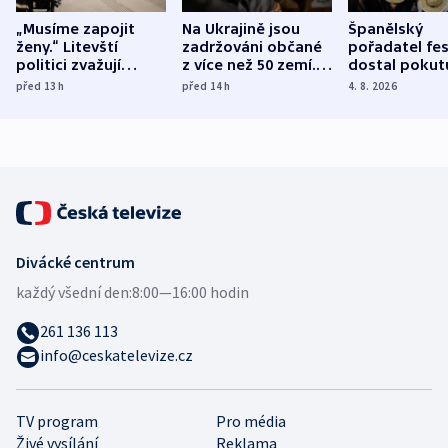
„Musíme zapojit
Na Ukrajině jsou
Španělský
ženy.“ Litevští
zadržováni občané
pořadatel fes
politici zvažují
z více než 50 zemí.
dostal pokut
dohodu o
Bojovali na straně
nekalé prakti
před 13
h
před 14
h
4. 8. 2026
demografii
Ruska
Divácké centrum
každý všední den:
8:00—16:00 hodin
261 136 113
info@ceskatelevize.cz
TV program
Pro média
Živé vysílání
Reklama