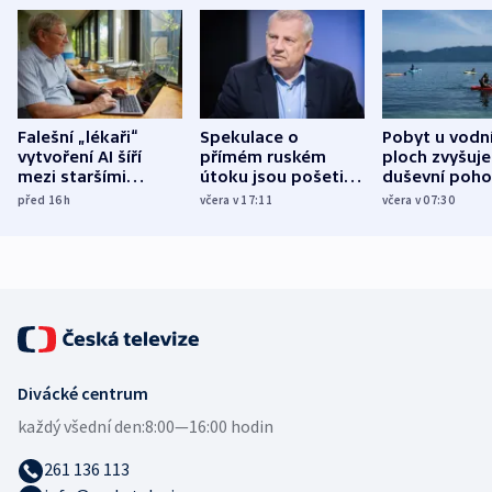
Falešní „lékaři“
Spekulace o
Pobyt u vodn
vytvoření AI šíří
přímém ruském
ploch zvyšuje
mezi staršími
útoku jsou pošetilé,
duševní poho
Poláky nebezpečné
míní estonský
ukázala
před 16
h
včera v 17:11
včera v 07:30
zdravotní rady
bezpečnostní
mezinárodní 
expert
Divácké centrum
každý všední den:
8:00—16:00 hodin
261 136 113