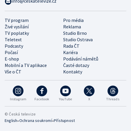
info@ceskatelevize.cz
TV program
Pro média
Živé vysílání
Reklama
TV poplatky
Studio Brno
Teletext
Studio Ostrava
Podcasty
Rada ČT
Počasí
Kariéra
E-shop
Podávání námětů
Mobilní a TV aplikace
Časté dotazy
Vše o ČT
Kontakty
Instagram
Facebook
YouTube
X
Threads
© Česká televize
•
•
English
Ochrana soukromí
Přístupnost