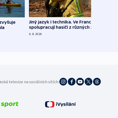
Jiný jazyk i technika. Ve Francii
zvyšuje
„Musí
spolupracují hasiči z různých zemí
la
polit
demo
6. 8. 2026
5. 8. 20
eská televize na sociálních sítích: