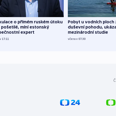
kulace o přímém ruském útoku
Pobyt u vodních ploch 
 pošetilé, míní estonský
duševní pohodu, ukáza
pečnostní expert
mezinárodní studie
v 17:11
včera v 07:30
Č