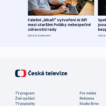
Falešní „lékaři“ vytvoření AI šíří
Spe
mezi staršími Poláky nebezpečné
jsou
zdravotní rady
bez
před 11
hodinami
včera 
TV program
Pro média
Živé vysílání
Reklama
TV poplatky
Studio Brno