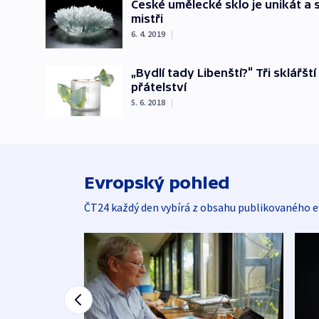
České umělecké sklo je unikát a
mistři
6. 4. 2019
|
„Bydlí tady Libenští?“ Tři sklářšt
přátelství
5. 6. 2018
|
Evropský pohled
ČT24 každý den vybírá z obsahu publikovaného e