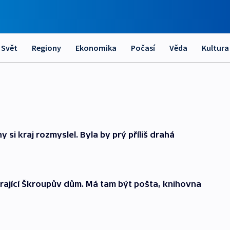
Svět
Regiony
Ekonomika
Počasí
Věda
Kultura
i kraj rozmyslel. Byla by prý příliš drahá
trající Škroupův dům. Má tam být pošta, knihovna