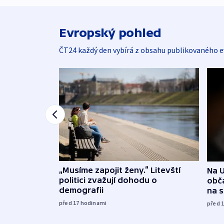
Evropský pohled
ČT24 každý den vybírá z obsahu publikovaného e
„Musíme zapojit ženy.“ Litevští
Na U
politici zvažují dohodu o
obča
demografii
na 
před 17
hodinami
před 