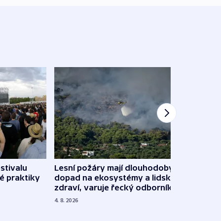
stivalu
Lesní požáry mají dlouhodobý
Ukraj
é praktiky
dopad na ekosystémy a lidské
Franc
zdraví, varuje řecký odborník
požá
4. 8. 2026
3. 8. 20