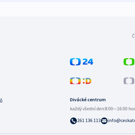
Č
Divácké centrum
ů
každý všední den:
8:00—16:00 ho
261 136 113
info@ceskate