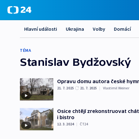
Hlavní události
Ukrajina
Volby
Domácí
TÉMA
Stanislav Bydžovský
Opravu domu autora české hymny s
21. 7. 2025
21. 7. 2025
|
Vlastimil Weiner
Osice chtějí zrekonstruovat chá
i bistro
12. 3. 2024
|
ČT24