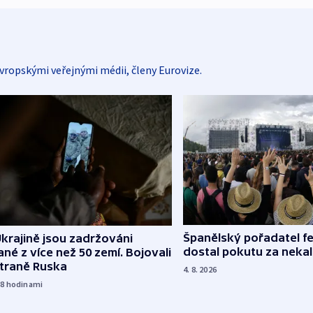
vropskými veřejnými médii, členy Eurovize.
Španělský pořadatel fe
krajině jsou zadržováni
dostal pokutu za nekal
né z více než 50 zemí. Bojovali
straně Ruska
4. 8. 2026
18
hodinami