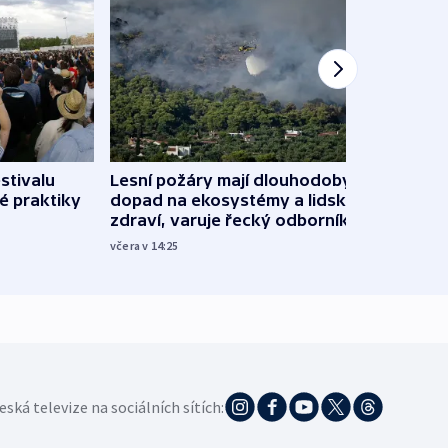
stivalu
Lesní požáry mají dlouhodobý
Ukraj
é praktiky
dopad na ekosystémy a lidské
Franc
zdraví, varuje řecký odborník
požá
včera v 14:25
3. 8. 20
eská televize na sociálních sítích: