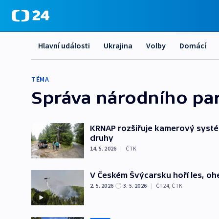
Hlavní události
Ukrajina
Volby
Domácí
TÉMA
Správa národního pa
KRNAP rozšiřuje kamerový systém
druhy
14. 5. 2026
|
ČTK
V Českém Švýcarsku hoří les, ohe
2. 5. 2026
3. 5. 2026
|
ČT24
,
ČTK