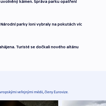
l uvolněný kámen. Správa parku opatření
 Národní parky loni vybraly na pokutách víc
hájena. Turisté se dočkali nového altánu
vropskými veřejnými médii, členy Eurovize.