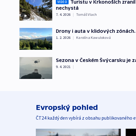
Turistu v Krkonoších zrani
VIDEO
nechystá
7. 4. 2026
|
Tomáš Vlach
Drony i auta v klidových zónách.
1. 2. 2026
|
Karolína Kawuloková
Sezona v Českém Švýcarsku je za
9. 4. 2021
|
Evropský pohled
ČT24 každý den vybírá z obsahu publikovaného e