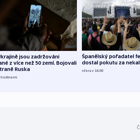
Španělský pořadatel fe
krajině jsou zadržováni
dostal pokutu za nekal
né z více než 50 zemí. Bojovali
straně Ruska
včera v 16:00
9
hodinami
Č