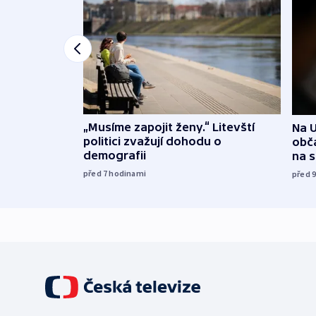
„Musíme zapojit ženy.“ Litevští
Na U
politici zvažují dohodu o
obča
demografii
na 
před 7
hodinami
před 