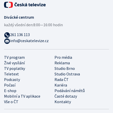
Divácké centrum
každý všední den:
8:00—16:00 hodin
261 136 113
info@ceskatelevize.cz
TV program
Pro média
Živé vysílání
Reklama
TV poplatky
Studio Brno
Teletext
Studio Ostrava
Podcasty
Rada ČT
Počasí
Kariéra
E-shop
Podávání námětů
Mobilní a TV aplikace
Časté dotazy
Vše o ČT
Kontakty