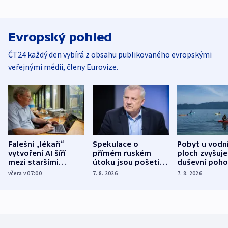
Evropský pohled
ČT24 každý den vybírá z obsahu publikovaného evropskými
veřejnými médii, členy Eurovize.
Falešní „lékaři“
Spekulace o
Pobyt u vodn
vytvoření AI šíří
přímém ruském
ploch zvyšuje
mezi staršími
útoku jsou pošetilé,
duševní poho
Poláky nebezpečné
míní estonský
ukázala
včera v 07:00
7. 8. 2026
7. 8. 2026
zdravotní rady
bezpečnostní
mezinárodní 
expert