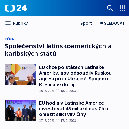
Sport
SLEDOVAT
Rubriky
TÉMA
Společenství latinskoamerických a
karibských států
EU chce po státech Latinské
Ameriky, aby odsoudily Ruskou
agresi proti Ukrajině. Spojenci
Kremlu vzdorují
18. 7. 2023
18. 7. 2023
|
EU hodlá v Latinské Americe
investovat 45 miliard eur. Chce
omezit sílící vliv Číny
17. 7. 2023
17. 7. 2023
|