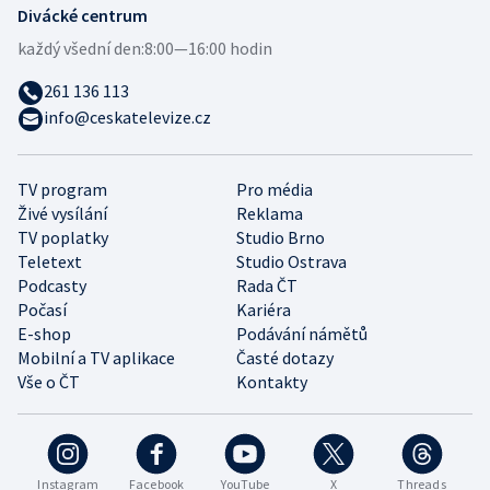
Divácké centrum
každý všední den:
8:00—16:00 hodin
261 136 113
info@ceskatelevize.cz
TV program
Pro média
Živé vysílání
Reklama
TV poplatky
Studio Brno
Teletext
Studio Ostrava
Podcasty
Rada ČT
Počasí
Kariéra
E-shop
Podávání námětů
Mobilní a TV aplikace
Časté dotazy
Vše o ČT
Kontakty
Instagram
Facebook
YouTube
X
Threads