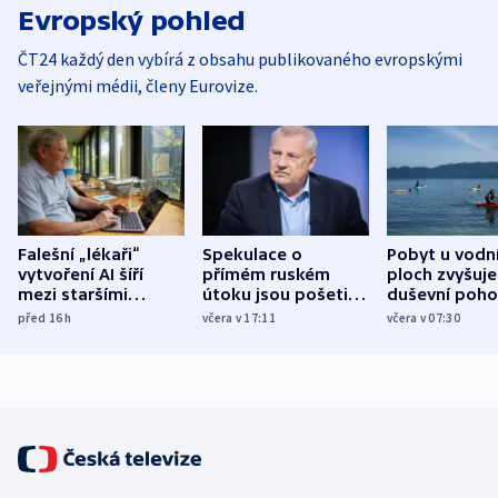
Evropský pohled
ČT24 každý den vybírá z obsahu publikovaného evropskými
veřejnými médii, členy Eurovize.
Falešní „lékaři“
Spekulace o
Pobyt u vodn
vytvoření AI šíří
přímém ruském
ploch zvyšuje
mezi staršími
útoku jsou pošetilé,
duševní poho
Poláky nebezpečné
míní estonský
ukázala
před 16
h
včera v 17:11
včera v 07:30
zdravotní rady
bezpečnostní
mezinárodní 
expert