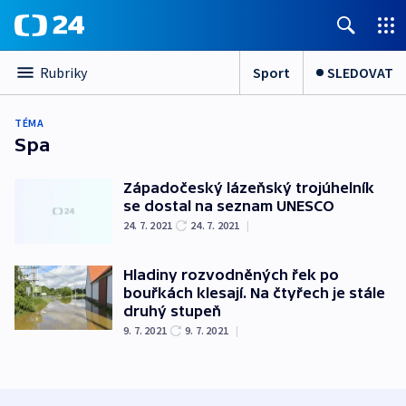
Sport
SLEDOVAT
Rubriky
TÉMA
Spa
Západočeský lázeňský trojúhelník
se dostal na seznam UNESCO
24. 7. 2021
24. 7. 2021
|
Hladiny rozvodněných řek po
bouřkách klesají. Na čtyřech je stále
druhý stupeň
9. 7. 2021
9. 7. 2021
|