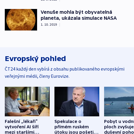
Venuše mohla být obyvatelná
planeta, ukázala simulace NASA
1. 10. 2019
|
Evropský pohled
ČT24 každý den vybírá z obsahu publikovaného evropskými
veřejnými médii, členy Eurovize.
Falešní „lékaři“
Spekulace o
Pobyt u vodn
vytvoření AI šíří
přímém ruském
ploch zvyšuje
mezi staršími
útoku jsou pošetilé,
duševní poho