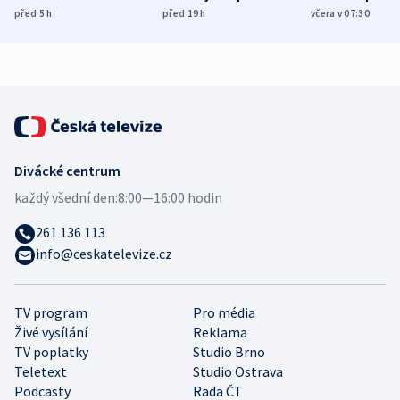
Poláky nebezpečné
míní estonský
ukázala
před 5
h
před 19
h
včera v 07:30
zdravotní rady
bezpečnostní
mezinárodní 
expert
Divácké centrum
každý všední den:
8:00—16:00 hodin
261 136 113
info@ceskatelevize.cz
TV program
Pro média
Živé vysílání
Reklama
TV poplatky
Studio Brno
Teletext
Studio Ostrava
Podcasty
Rada ČT