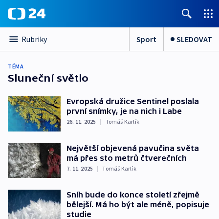
Sport
SLEDOVAT
Rubriky
TÉMA
Sluneční světlo
Evropská družice Sentinel poslala
první snímky, je na nich i Labe
26. 11. 2025
|
Tomáš Karlík
Největší objevená pavučina světa
má přes sto metrů čtverečních
7. 11. 2025
|
Tomáš Karlík
Sníh bude do konce století zřejmě
bělejší. Má ho být ale méně, popisuje
studie