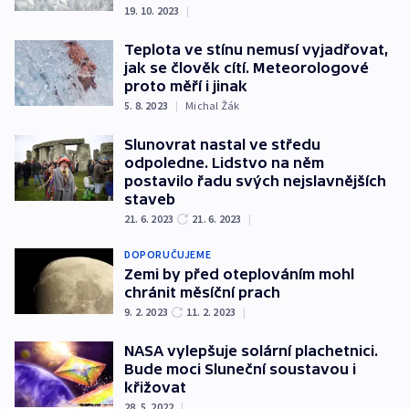
19. 10. 2023
|
Teplota ve stínu nemusí vyjadřovat,
jak se člověk cítí. Meteorologové
proto měří i jinak
5. 8. 2023
|
Michal Žák
Slunovrat nastal ve středu
odpoledne. Lidstvo na něm
postavilo řadu svých nejslavnějších
staveb
21. 6. 2023
21. 6. 2023
|
DOPORUČUJEME
Zemi by před oteplováním mohl
chránit měsíční prach
9. 2. 2023
11. 2. 2023
|
NASA vylepšuje solární plachetnici.
Bude moci Sluneční soustavou i
křižovat
28. 5. 2022
|