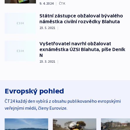
9. 4. 2024
|
ČTK
Státní zástupce obžaloval bývalého
náměstka civilní rozvědky Blahuta
23. 5. 2021
|
Vyšetřovatel navrhl obžalovat
exnáměstka ÚZSI Blahuta, píše Deník
N
23. 3. 2021
|
Evropský pohled
ČT24 každý den vybírá z obsahu publikovaného evropskými
veřejnými médii, členy Eurovize.