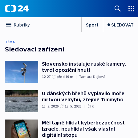
Sport
SLEDOVAT
Rubriky
TÉMA
Sledovací zařízení
Slovensko instaluje ruské kamery,
tvrdí opoziční hnutí
12:27
před 19
m
|
Tamara Kejlová
U dánských břehů vyplavilo moře
mrtvou velrybu, zřejmě Timmyho
15. 5. 2026
15. 5. 2026
|
ČTK
Měl tajně hlídat kyberbezpečnost
Izraele, neuhlídal však vlastní
digitální stopu