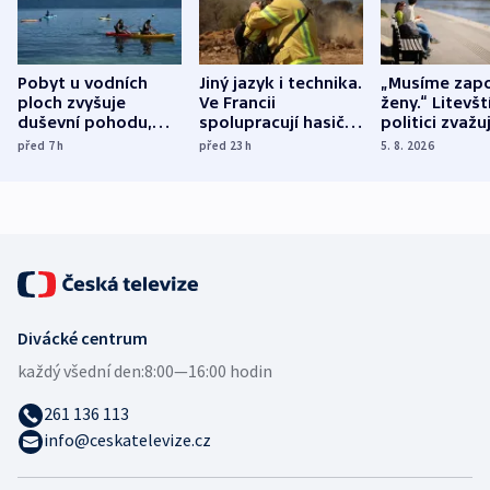
Pobyt u vodních
Jiný jazyk i technika.
„Musíme zapo
ploch zvyšuje
Ve Francii
ženy.“ Litevšt
duševní pohodu,
spolupracují hasiči z
politici zvažuj
ukázala
různých zemí
dohodu o
před 7
h
před 23
h
5. 8. 2026
mezinárodní studie
demografii
Divácké centrum
každý všední den:
8:00—16:00 hodin
261 136 113
info@ceskatelevize.cz