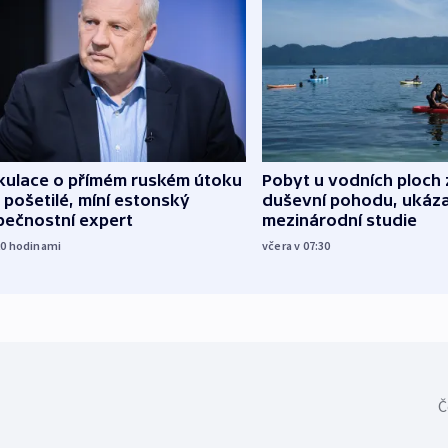
kulace o přímém ruském útoku
Pobyt u vodních ploch 
 pošetilé, míní estonský
duševní pohodu, ukáza
pečnostní expert
mezinárodní studie
20
hodinami
včera v 07:30
Č