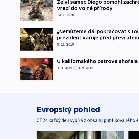
Želví samec Diego pomohl zachrá
vrací do volné přírody
14. 1. 2020
|
„Nemůžeme dál pokračovat s touto
prezident varuje před převratem
9. 11. 2019
|
U kalifornského ostrova shořela v
3. 9. 2019
3. 9. 2019
|
Evropský pohled
ČT24 každý den vybírá z obsahu publikovaného e