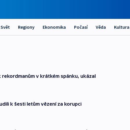
Svět
Regiony
Ekonomika
Počasí
Věda
Kultura
í k rekordmanům v krátkém spánku, ukázal
ili k šesti letům vězení za korupci