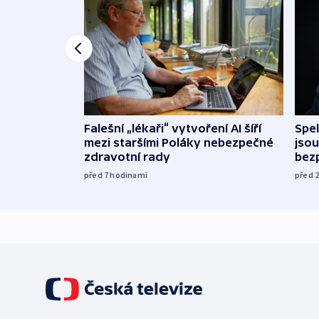
Falešní „lékaři“ vytvoření AI šíří
Spe
mezi staršími Poláky nebezpečné
jsou
zdravotní rady
bez
před 7
hodinami
před 