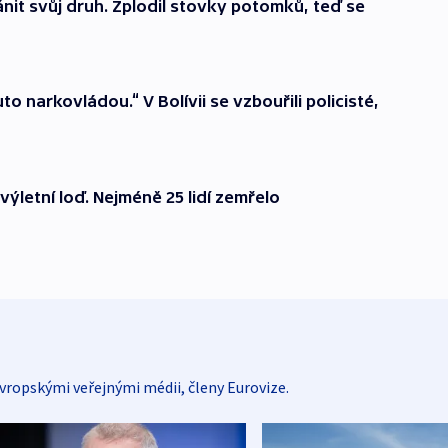
nit svůj druh. Zplodil stovky potomků, teď se
 narkovládou.“ V Bolívii se vzbouřili policisté,
ýletní loď. Nejméně 25 lidí zemřelo
vropskými veřejnými médii, členy Eurovize.