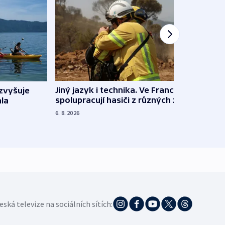
Jiný jazyk i technika. Ve Francii
zvyšuje
„Musí
spolupracují hasiči z různých zemí
la
polit
demo
6. 8. 2026
5. 8. 20
eská televize na sociálních sítích: