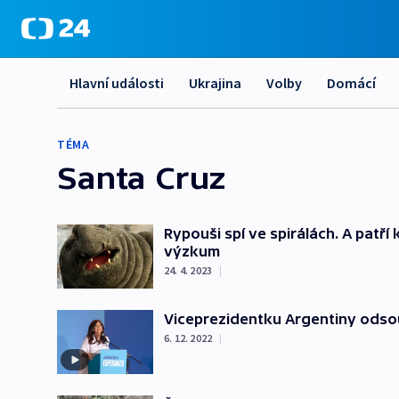
Hlavní události
Ukrajina
Volby
Domácí
TÉMA
Santa Cruz
Rypouši spí ve spirálách. A patř
výzkum
24. 4. 2023
|
Viceprezidentku Argentiny odsoud
6. 12. 2022
|