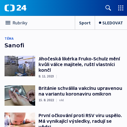
Sport
SLEDOVAT
Rubriky
TÉMA
Sanofi
Jihočeská likérka Fruko-Schulz mění
kvůli válce majitele, ruští vlastníci
končí
8. 11. 2023
|
Británie schválila vakcínu upravenou
na variantu koronaviru omikron
15. 8. 2022
|
vkl
První očkování proti RSV viru uspělo.
Má vynikající výsledky, radují se
vědci