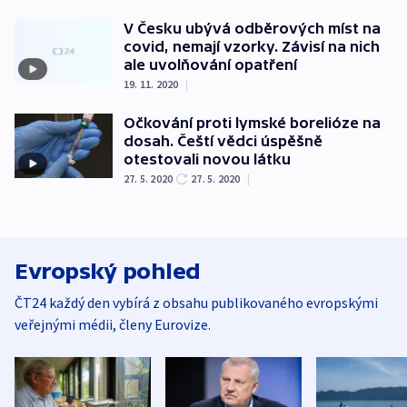
V Česku ubývá odběrových míst na
covid, nemají vzorky. Závisí na nich
ale uvolňování opatření
19. 11. 2020
|
Očkování proti lymské borelióze na
dosah. Čeští vědci úspěšně
otestovali novou látku
27. 5. 2020
27. 5. 2020
|
Evropský pohled
ČT24 každý den vybírá z obsahu publikovaného evropskými
veřejnými médii, členy Eurovize.