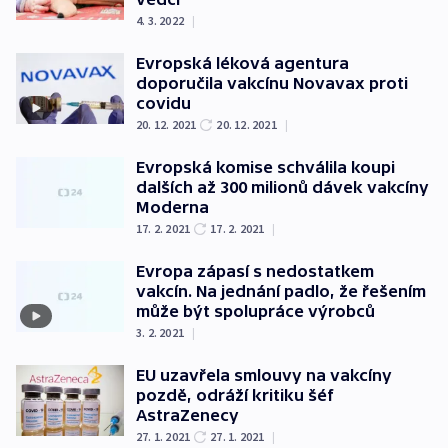
4. 3. 2022
|
Evropská léková agentura
doporučila vakcínu Novavax proti
covidu
20. 12. 2021
20. 12. 2021
|
Evropská komise schválila koupi
dalších až 300 milionů dávek vakcíny
Moderna
17. 2. 2021
17. 2. 2021
|
Evropa zápasí s nedostatkem
vakcín. Na jednání padlo, že řešením
může být spolupráce výrobců
3. 2. 2021
|
EU uzavřela smlouvy na vakcíny
pozdě, odráží kritiku šéf
AstraZenecy
27. 1. 2021
27. 1. 2021
|