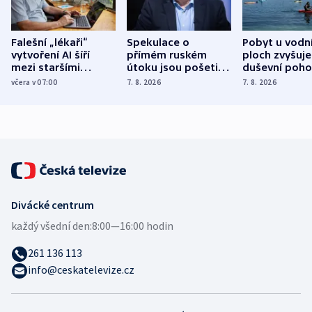
Falešní „lékaři“
Spekulace o
Pobyt u vodn
vytvoření AI šíří
přímém ruském
ploch zvyšuje
mezi staršími
útoku jsou pošetilé,
duševní poho
Poláky nebezpečné
míní estonský
ukázala
včera v 07:00
7. 8. 2026
7. 8. 2026
zdravotní rady
bezpečnostní
mezinárodní 
expert
Divácké centrum
každý všední den:
8:00—16:00 hodin
261 136 113
info@ceskatelevize.cz